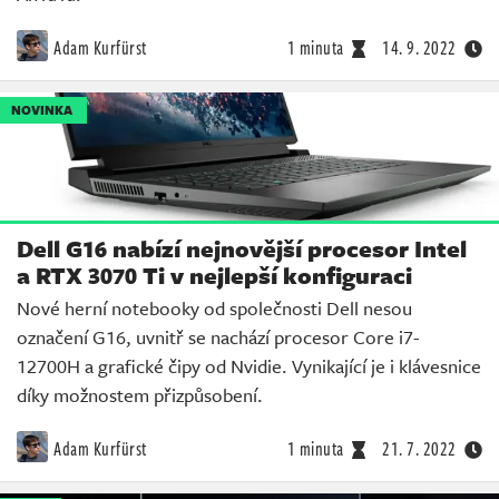
Adam Kurfürst
1 minuta
14. 9. 2022
NOVINKA
Dell G16 nabízí nejnovější procesor Intel
a RTX 3070 Ti v nejlepší konfiguraci
Nové herní notebooky od společnosti Dell nesou
označení G16, uvnitř se nachází procesor Core i7-
12700H a grafické čipy od Nvidie. Vynikající je i klávesnice
díky možnostem přizpůsobení.
Adam Kurfürst
1 minuta
21. 7. 2022