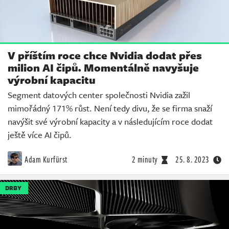
V příštím roce chce Nvidia dodat přes
milion AI čipů. Momentálně navyšuje
výrobní kapacitu
Segment datových center společnosti Nvidia zažil
mimořádný 171% růst. Není tedy divu, že se firma snaží
navýšit své výrobní kapacity a v následujícím roce dodat
ještě více AI čipů.
Adam Kurfürst
2 minuty
25. 8. 2023
DRBY