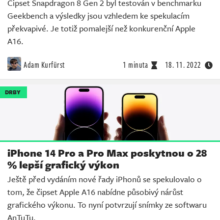
Čipset Snapdragon 8 Gen 2 byl testován v benchmarku
Geekbench a výsledky jsou vzhledem ke spekulacím
překvapivé. Je totiž pomalejší než konkurenční Apple
A16.
Adam Kurfürst
1 minuta
18. 11. 2022
DRBY
iPhone 14 Pro a Pro Max poskytnou o 28
% lepší grafický výkon
Ještě před vydáním nové řady iPhonů se spekulovalo o
tom, že čipset Apple A16 nabídne působivý nárůst
grafického výkonu. To nyní potvrzují snímky ze softwaru
AnTuTu.