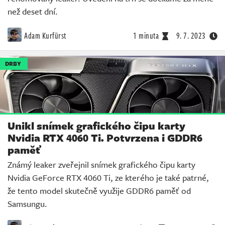
než deset dní.
Adam Kurfürst
1 minuta
9. 7. 2023
DRBY
Unikl snímek grafického čipu karty
Nvidia RTX 4060 Ti. Potvrzena i GDDR6
paměť
Známý leaker zveřejnil snímek grafického čipu karty
Nvidia GeForce RTX 4060 Ti, ze kterého je také patrné,
že tento model skutečně využije GDDR6 paměť od
Samsungu.