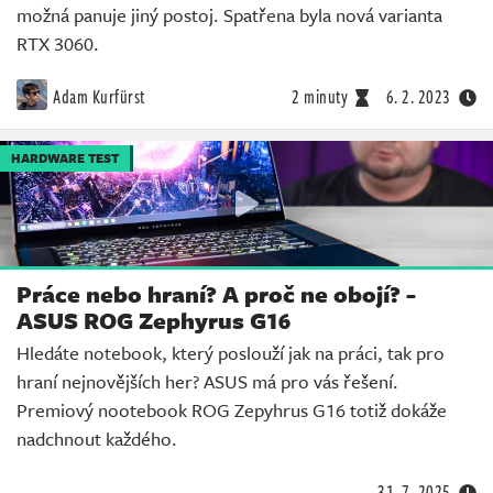
možná panuje jiný postoj. Spatřena byla nová varianta
RTX 3060.
Adam Kurfürst
2 minuty
6. 2. 2023
HARDWARE TEST
Práce nebo hraní? A proč ne obojí? -
ASUS ROG Zephyrus G16
Hledáte notebook, který poslouží jak na práci, tak pro
hraní nejnovějších her? ASUS má pro vás řešení.
Premiový nootebook ROG Zepyhrus G16 totiž dokáže
nadchnout každého.
31. 7. 2025