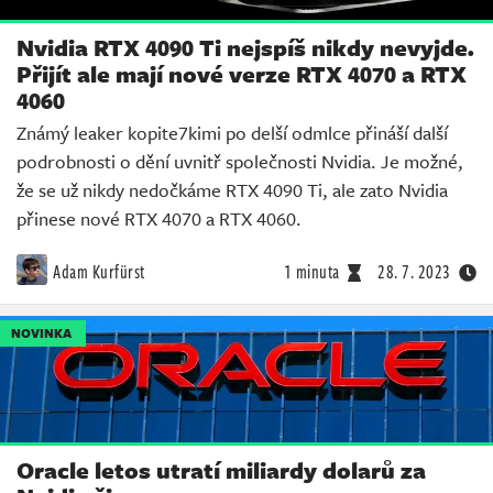
Nvidia RTX 4090 Ti nejspíš nikdy nevyjde.
Přijít ale mají nové verze RTX 4070 a RTX
4060
Známý leaker kopite7kimi po delší odmlce přináší další
podrobnosti o dění uvnitř společnosti Nvidia. Je možné,
že se už nikdy nedočkáme RTX 4090 Ti, ale zato Nvidia
přinese nové RTX 4070 a RTX 4060.
Adam Kurfürst
1 minuta
28. 7. 2023
NOVINKA
Oracle letos utratí miliardy dolarů za