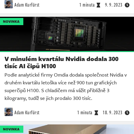
Adam Kurfürst
1 minuta
9. 9. 2023
NOVINKA
V minulém kvartálu Nvidia dodala 300
tisíc AI čipů H100
Podle analytické firmy Omdia dodala společnost Nvidia v
druhém kvartálu letoška více než 900 tun grafických
superčipů H100. S chladičem má vážit přibližně 3
kilogramy, tudíž se jich prodalo 300 tisíc.
Adam Kurfürst
1 minuta
18. 9. 2023
NOVINKA