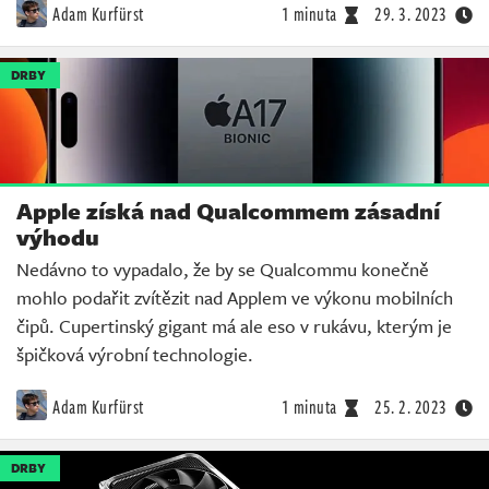
Adam Kurfürst
1 minuta
29. 3. 2023
DRBY
Apple získá nad Qualcommem zásadní
výhodu
Nedávno to vypadalo, že by se Qualcommu konečně
mohlo podařit zvítězit nad Applem ve výkonu mobilních
čipů. Cupertinský gigant má ale eso v rukávu, kterým je
špičková výrobní technologie.
Adam Kurfürst
1 minuta
25. 2. 2023
DRBY