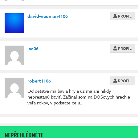
david-neuman4106
PROFIL
jac06
PROFIL
robert1106
PROFIL
Od detstva ma bavia hry a už ma ani nikdy
neprestanú baviť. Začínal som na DOSovych hrach a
veľa rokov, v podstate celu…
NEPŘEHLÉDNĚTE