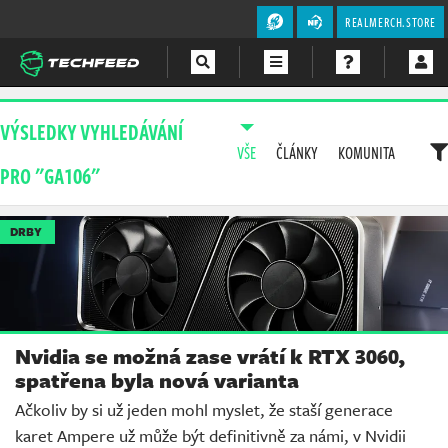
REALMERCH.STORE
Magazín
VÝSLEDKY VYHLEDÁVÁNÍ
VŠE
ČLÁNKY
KOMUNITA
Videa
PRO "GA106"
Soutěže
DRBY
Nvidia se možná zase vrátí k RTX 3060,
spatřena byla nová varianta
Ačkoliv by si už jeden mohl myslet, že staší generace
karet Ampere už může být definitivně za námi, v Nvidii