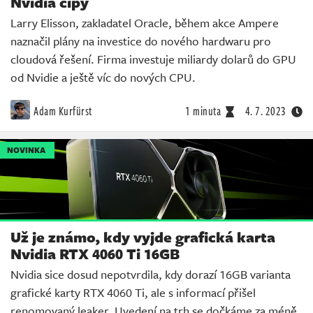
Nvidia čipy
Larry Elisson, zakladatel Oracle, během akce Ampere
naznačil plány na investice do nového hardwaru pro
cloudová řešení. Firma investuje miliardy dolarů do GPU
od Nvidie a ještě víc do nových CPU.
Adam Kurfürst
1 minuta
4. 7. 2023
NOVINKA
Už je známo, kdy vyjde grafická karta
Nvidia RTX 4060 Ti 16GB
Nvidia sice dosud nepotvrdila, kdy dorazí 16GB varianta
grafické karty RTX 4060 Ti, ale s informací přišel
renomovaný leaker. Uvedení na trh se dočkáme za méně