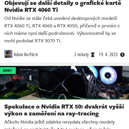
Objevují se další detaily o grafické kartě
Nvidia RTX 4060 Ti
Od Nvidie se stále čeká uvedení desktopových modelů
RTX 4060 Ti, RTX 4060 a RTX 4050, přičemž o prvním z
nich máme nyní další podrobnosti. Výkonnostně by se
mohl podobat RTX 3070 Ti.
Adam Kurfürst
2 minuty
19. 4. 2023
DRBY
Spekulace o Nvidia RTX 50: dvakrát vyšší
výkon a zaměření na ray-tracing
Ačkoliv Nvidia ještě zdaleka nevydala všechny modely