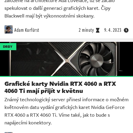
založené na architektuře Ada Lovelace, už se začalo
spekulovat o další generaci grafických karet. Čipy
Blackwell mají být výkonnostními skokany.
Adam Kurfürst
2 minuty
9. 4. 2023
DRBY
Grafické karty Nvidia RTX 4060 a RTX
4060 Ti mají přijít v květnu
Známý technologický server přinesl informace o možném
květnovém datu vydání grafických karet Nvidia GeForce
RTX 4060 a RTX 4060 Ti. Víme také, jak to bude s
napájecími konektory.