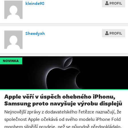
kleinde98
PROFIL
Sheedyah
PROFIL
NOVINKA
Apple věří v úspěch ohebného iPhonu,
Samsung proto navyšuje výrobu displejů
Nejnovější zprávy z dodavatelského řetězce naznačují, že
společnost Apple očekává od svého modelu iPhone Fold
mnohem silnější prodeje, než se původně předpokládalo.