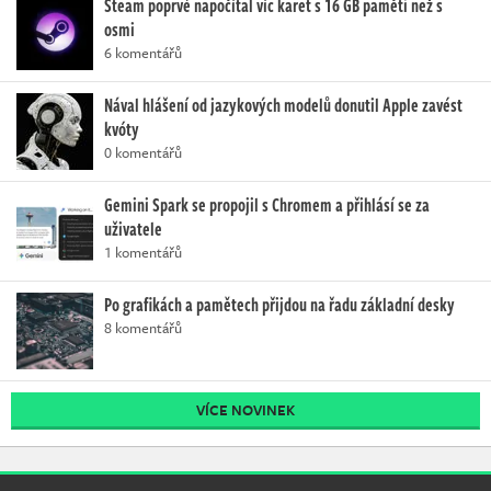
Steam poprvé napočítal víc karet s 16 GB paměti než s
osmi
6 komentářů
Nával hlášení od jazykových modelů donutil Apple zavést
kvóty
0 komentářů
Gemini Spark se propojil s Chromem a přihlásí se za
uživatele
1 komentářů
Po grafikách a pamětech přijdou na řadu základní desky
8 komentářů
VÍCE NOVINEK