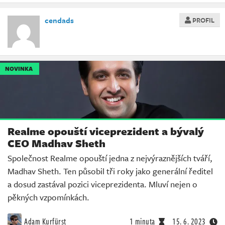
cendads
PROFIL
NOVINKA
Realme opouští viceprezident a bývalý
CEO Madhav Sheth
Společnost Realme opouští jedna z nejvýraznějších tváří,
Madhav Sheth. Ten působil tři roky jako generální ředitel
a dosud zastával pozici viceprezidenta. Mluví nejen o
pěkných vzpomínkách.
Adam Kurfürst
1 minuta
15. 6. 2023