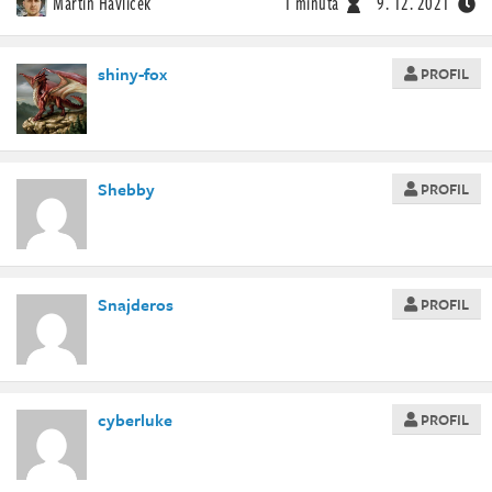
Martin Havlíček
1 minuta
9. 12. 2021
shiny-fox
PROFIL
Shebby
PROFIL
Snajderos
PROFIL
cyberluke
PROFIL