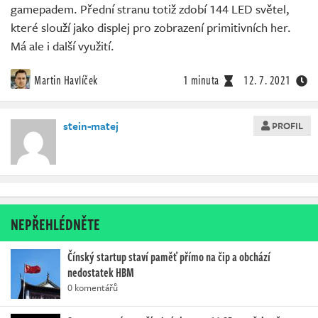
gamepadem. Přední stranu totiž zdobí 144 LED světel,
které slouží jako displej pro zobrazení primitivních her.
Má ale i další využití.
Martin Havlíček
1 minuta
12. 7. 2021
stein-matej
PROFIL
NEPŘEHLÉDNĚTE
Čínský startup staví paměť přímo na čip a obchází
nedostatek HBM
0 komentářů