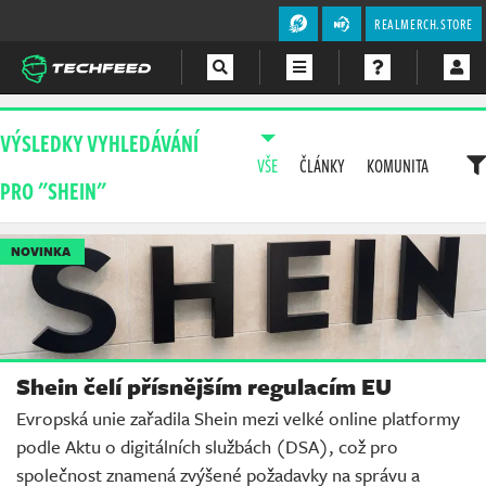
REALMERCH.STORE
Magazín
VÝSLEDKY VYHLEDÁVÁNÍ
VŠE
ČLÁNKY
KOMUNITA
Videa
PRO "SHEIN"
Soutěže
NOVINKA
Shein čelí přísnějším regulacím EU
Evropská unie zařadila Shein mezi velké online platformy
podle Aktu o digitálních službách (DSA), což pro
společnost znamená zvýšené požadavky na správu a