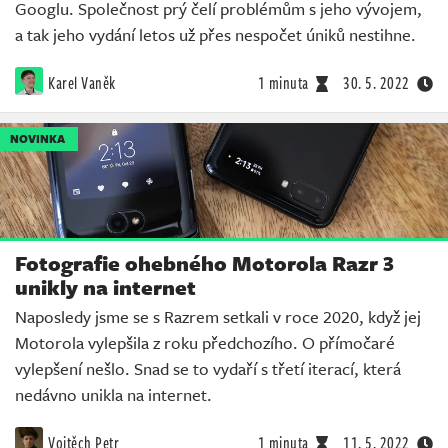
Googlu. Společnost prý čelí problémům s jeho vývojem,
a tak jeho vydání letos už přes nespočet úniků nestihne.
Karel Vaněk
1 minuta
30. 5. 2022
NOVINKA
Fotografie ohebného Motorola Razr 3
unikly na internet
Naposledy jsme se s Razrem setkali v roce 2020, když jej
Motorola vylepšila z roku předchozího. O přímočaré
vylepšení nešlo. Snad se to vydaří s třetí iterací, která
nedávno unikla na internet.
Vojtěch Petr
1 minuta
11. 5. 2022