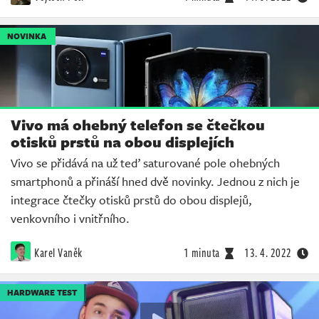
NOVINKA
Vivo má ohebný telefon se čtečkou
otisků prstů na obou displejích
Vivo se přidává na už teď saturované pole ohebných
smartphonů a přináší hned dvě novinky. Jednou z nich je
integrace čtečky otisků prstů do obou displejů,
venkovního i vnitřního.
Karel Vaněk
1 minuta
13. 4. 2022
HARDWARE TEST