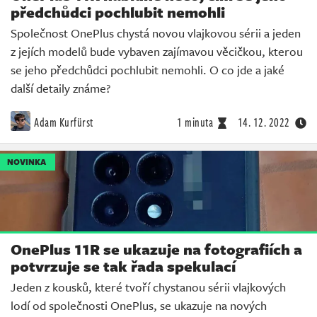
předchůdci pochlubit nemohli
Společnost OnePlus chystá novou vlajkovou sérii a jeden
z jejích modelů bude vybaven zajímavou věcičkou, kterou
se jeho předchůdci pochlubit nemohli. O co jde a jaké
další detaily známe?
Adam Kurfürst
1 minuta
14. 12. 2022
NOVINKA
OnePlus 11R se ukazuje na fotografiích a
potvrzuje se tak řada spekulací
Jeden z kousků, které tvoří chystanou sérii vlajkových
lodí od společnosti OnePlus, se ukazuje na nových