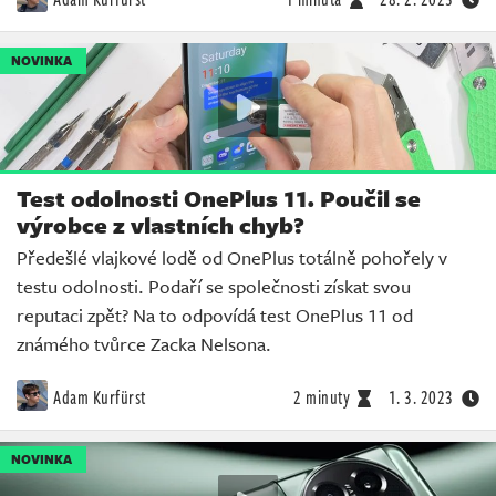
NOVINKA
Test odolnosti OnePlus 11. Poučil se
výrobce z vlastních chyb?
Předešlé vlajkové lodě od OnePlus totálně pohořely v
testu odolnosti. Podaří se společnosti získat svou
reputaci zpět? Na to odpovídá test OnePlus 11 od
známého tvůrce Zacka Nelsona.
Adam Kurfürst
2 minuty
1. 3. 2023
NOVINKA