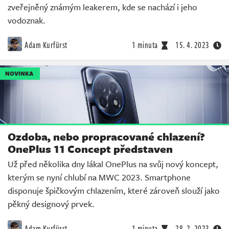
zveřejněný známým leakerem, kde se nachází i jeho
vodoznak.
Adam Kurfürst
1 minuta
15. 4. 2023
NOVINKA
Ozdoba, nebo propracované chlazení?
OnePlus 11 Concept představen
Už před několika dny lákal OnePlus na svůj nový koncept,
kterým se nyní chlubí na MWC 2023. Smartphone
disponuje špičkovým chlazením, které zároveň slouží jako
pěkný designový prvek.
Adam Kurfürst
1 minuta
28. 2. 2023