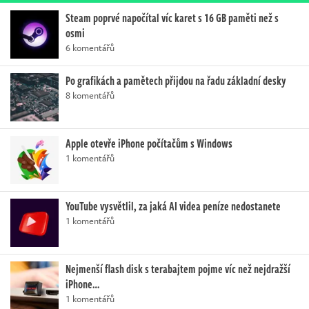
Steam poprvé napočítal víc karet s 16 GB paměti než s
osmi
6 komentářů
Po grafikách a pamětech přijdou na řadu základní desky
8 komentářů
Apple otevře iPhone počítačům s Windows
1 komentářů
YouTube vysvětlil, za jaká AI videa peníze nedostanete
1 komentářů
Nejmenší flash disk s terabajtem pojme víc než nejdražší
iPhone…
1 komentářů