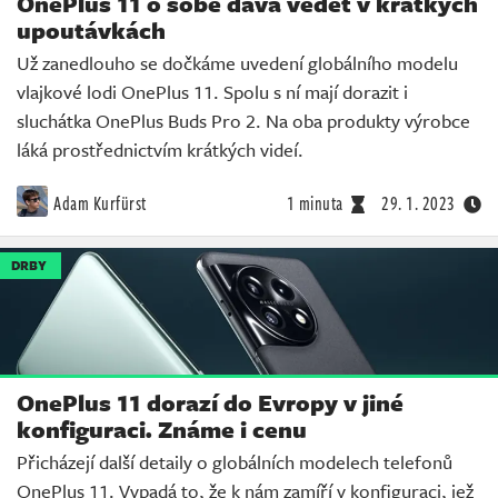
OnePlus 11 o sobě dává vědět v krátkých
upoutávkách
Už zanedlouho se dočkáme uvedení globálního modelu
vlajkové lodi OnePlus 11. Spolu s ní mají dorazit i
sluchátka OnePlus Buds Pro 2. Na oba produkty výrobce
láká prostřednictvím krátkých videí.
Adam Kurfürst
1 minuta
29. 1. 2023
DRBY
OnePlus 11 dorazí do Evropy v jiné
konfiguraci. Známe i cenu
Přicházejí další detaily o globálních modelech telefonů
OnePlus 11. Vypadá to, že k nám zamíří v konfiguraci, jež