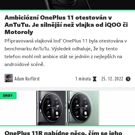
Ambiciózní OnePlus 11 otestován v
AnTuTu. Je silnější než vlajka od iQOO či
Motoroly
Připravovaná vlajková loď OnePlus 11 byla otestována v
benchmarku AnTuTu. Výsledek odhaluje, že by tento
telefon mohl mít ambice stát se jedním z nejlepších na
androidové scéně.
Adam Kurfürst
1 minuta
25. 12. 2022
DRBY
OnePlus 11R nabídne něco, čím se jeho