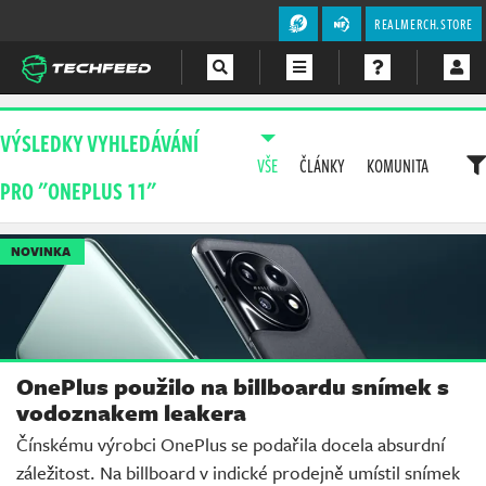
REALMERCH.STORE
Magazín
VÝSLEDKY VYHLEDÁVÁNÍ
VŠE
ČLÁNKY
KOMUNITA
Videa
PRO "ONEPLUS 11"
Soutěže
NOVINKA
OnePlus použilo na billboardu snímek s
vodoznakem leakera
Čínskému výrobci OnePlus se podařila docela absurdní
záležitost. Na billboard v indické prodejně umístil snímek