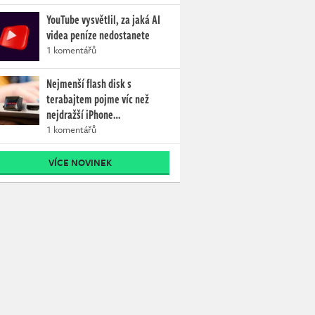
YouTube vysvětlil, za jaká AI
videa peníze nedostanete
1 komentářů
Nejmenší flash disk s
terabajtem pojme víc než
nejdražší iPhone…
1 komentářů
VÍCE NOVINEK