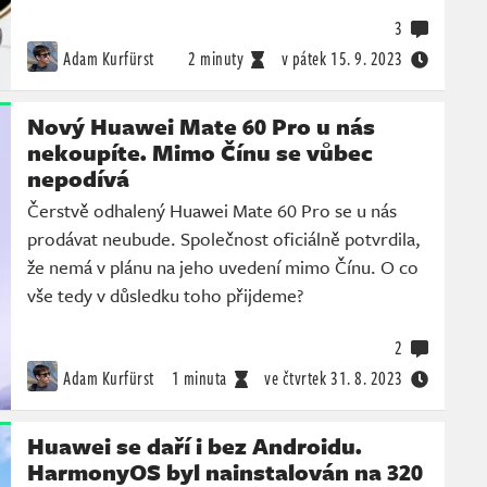
3
Adam Kurfürst
2 minuty
v pátek
15. 9. 2023
Nový Huawei Mate 60 Pro u nás
nekoupíte. Mimo Čínu se vůbec
nepodívá
Čerstvě odhalený Huawei Mate 60 Pro se u nás
prodávat neubude. Společnost oficiálně potvrdila,
že nemá v plánu na jeho uvedení mimo Čínu. O co
vše tedy v důsledku toho přijdeme?
2
Adam Kurfürst
1 minuta
ve čtvrtek
31. 8. 2023
Huawei se daří i bez Androidu.
HarmonyOS byl nainstalován na 320