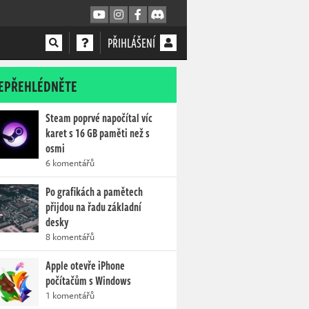
PŘIHLÁŠENÍ
EPŘEHLÉDNĚTE
Steam poprvé napočítal víc
karet s 16 GB paměti než s
osmi
6 komentářů
Po grafikách a pamětech
přijdou na řadu základní
desky
8 komentářů
Apple otevře iPhone
počítačům s Windows
1 komentářů