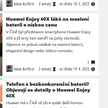
Adam Kurfürst
2 minuty
ve středu
10. 5. 2023
Huawei Enjoy 60X láká na masivní
baterii a nízkou cenu
V Číně byl představen smartphone Huawei Enjoy
60X a již brzy tam zamíří na pulty obchodů.
Zájemce se pokusí nalákat na masivní baterii,
elegantní design nebo nízkou cenovku.
2
Adam Kurfürst
2 minuty
ve středu
19. 4. 2023
Telefon s bezkonkurenční baterií?
Objevují se detaily o Huawei Enjoy
60X
Huawei má v Číně už zítra vydat další levnou