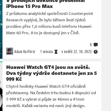
V prodejích dokonce předehnal
iPhone 15 Pro Max
Z průzkumu analytické společnosti Counterpoint
Research vyplývá, že bylo během šesti týdnů
prodáno přes 1,6 milionu kusů telefonu Huawei
Mate 60 Pro. A to je dostupný jen v Číně.
0
Adam Kurfürst
1 minuta
v neděli
22. 10. 2023
Huawei Watch GT4 jsou na světě.
Dva týdny výdrže dostanete jen za 5
999 Kč
Chytré hodinky Huawei Watch GT4 oficiálně
představeny. Na českém trhu budou k dispozici od
5 999 Kč a vybrat si půjde ze 46mm a 41mm
modelů. Každá varianta má navíc jiný design.