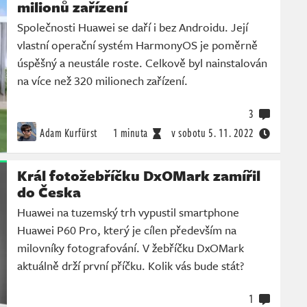
milionů zařízení
Společnosti Huawei se daří i bez Androidu. Její
vlastní operační systém HarmonyOS je poměrně
úspěšný a neustále roste. Celkově byl nainstalován
na více než 320 milionech zařízení.
3
Adam Kurfürst
1 minuta
v sobotu
5. 11. 2022
Král fotožebříčku DxOMark zamířil
do Česka
Huawei na tuzemský trh vypustil smartphone
Huawei P60 Pro, který je cílen především na
milovníky fotografování. V žebříčku DxOMark
aktuálně drží první příčku. Kolik vás bude stát?
1