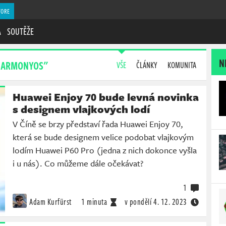
TORE
A
SOUTĚŽE
N
"HARMONYOS"
VŠE
ČLÁNKY
KOMUNITA
Huawei Enjoy 70 bude levná novinka
s designem vlajkových lodí
V Číně se brzy představí řada Huawei Enjoy 70,
která se bude designem velice podobat vlajkovým
lodím Huawei P60 Pro (jedna z nich dokonce vyšla
i u nás). Co můžeme dále očekávat?
1
Adam Kurfürst
1 minuta
v pondělí
4. 12. 2023