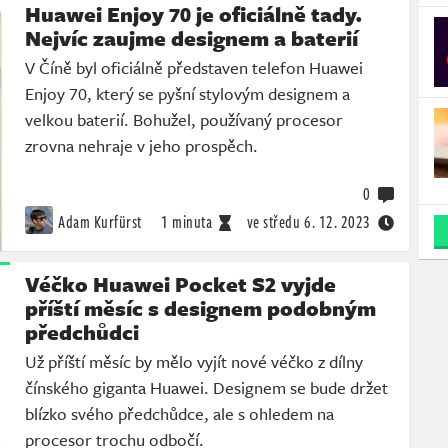
Huawei Enjoy 70 je oficiálně tady.
Nejvíc zaujme designem a baterií
V Číně byl oficiálně představen telefon Huawei
Enjoy 70, který se pyšní stylovým designem a
velkou baterií. Bohužel, používaný procesor
zrovna nehraje v jeho prospěch.
0
Adam Kurfürst
1 minuta
ve středu
6. 12. 2023
Véčko Huawei Pocket S2 vyjde
příští měsíc s designem podobným
předchůdci
Už příští měsíc by mělo vyjít nové véčko z dílny
čínského giganta Huawei. Designem se bude držet
blízko svého předchůdce, ale s ohledem na
procesor trochu odbočí.