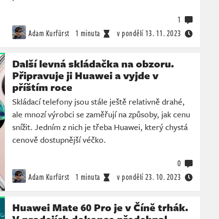
1
Adam Kurfürst
1 minuta
v pondělí
13. 11. 2023
Další levná skládačka na obzoru.
Připravuje ji Huawei a vyjde v
příštím roce
Skládací telefony jsou stále ještě relativně drahé,
ale mnozí výrobci se zaměřují na způsoby, jak cenu
snížit. Jedním z nich je třeba Huawei, který chystá
cenově dostupnější véčko.
0
Adam Kurfürst
1 minuta
v pondělí
23. 10. 2023
Huawei Mate 60 Pro je v Číně trhák.