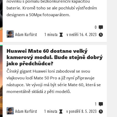
novinku s pomalu bezkonkurenční kapacitou
baterie. Kromě toho se ale pochlubí výstředním
designem a 50Mpx fotoaparátem.
0
Adam Kurfürst
1 minuta
v neděli
16. 4. 2023
Huawei Mate 60 dostane velký
kamerový modul. Bude stejně dobrý
jako předchůdce?
Čínský gigant Huawei loni zabodoval se svou
vlajkovou lodí Mate 50 Pro a již nyní připravuje
nástupce. Ve vývoji má být série Mate 60, která se
momentálně skládá z pěti modelů.
1
Adam Kurfürst
1 minuta
v pondělí
8. 5. 2023