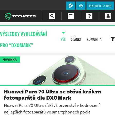
REALMERCH.STORE
Magazín
VÝSLEDKY VYHLEDÁVÁNÍ
VŠE
ČLÁNKY
KOMUNITA
Videa
PRO "DXOMARK"
Soutěže
NOVINKA
Huawei Pura 70 Ultra se stává králem
fotoaparátů dle DXOMark
Huawei Pura 70 Ultra získává prvenství v hodnocení
nejlepších fotoaparátů ve smartphonech podle