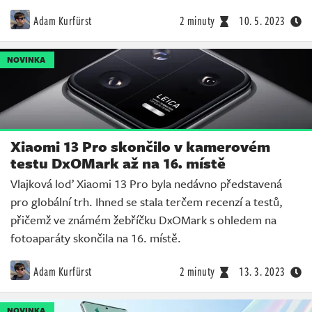
Adam Kurfürst
2 minuty
10. 5. 2023
NOVINKA
Xiaomi 13 Pro skončilo v kamerovém
testu DxOMark až na 16. místě
Vlajková loď Xiaomi 13 Pro byla nedávno představená
pro globální trh. Ihned se stala terčem recenzí a testů,
přičemž ve známém žebříčku DxOMark s ohledem na
fotoaparáty skončila na 16. místě.
Adam Kurfürst
2 minuty
13. 3. 2023
NOVINKA