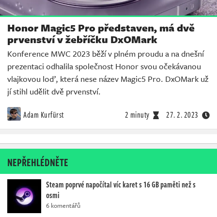
Honor Magic5 Pro představen, má dvě
prvenství v žebříčku DxOMark
Konference MWC 2023 běží v plném proudu a na dnešní
prezentaci odhalila společnost Honor svou očekávanou
vlajkovou loď, která nese název Magic5 Pro. DxOMark už
jí stihl udělit dvě prvenství.
Adam Kurfürst
2 minuty
27. 2. 2023
NEPŘEHLÉDNĚTE
Steam poprvé napočítal víc karet s 16 GB paměti než s
osmi
6 komentářů