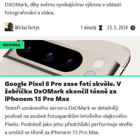
DXOMark, díky svému vynikajícímu výkonu v oblasti
fotografování a videa.
Michal Fortyn
1 minuta
23. 5. 2024
NOVINKA
Google Pixel 8 Pro zase fotí skvěle. V
žebříčku DxOMark skončil těsně za
iPhonem 15 Pro Max
Testeři uznávaného serveru DxOMark se detailněji
podívali na zoubek fotoaparátům letošního vlajkového
Pixelu. Podobně jako jeho předchůdci performuje skvěle
a umístil se těsně za iPhonem 15 Pro Max.