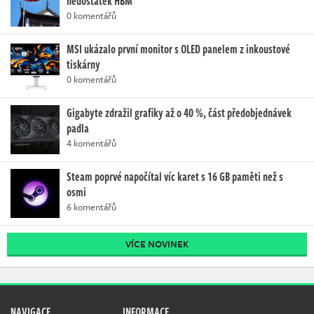
nedostatek HBM
0 komentářů
MSI ukázalo první monitor s OLED panelem z inkoustové
tiskárny
0 komentářů
Gigabyte zdražil grafiky až o 40 %, část předobjednávek
padla
4 komentářů
Steam poprvé napočítal víc karet s 16 GB paměti než s
osmi
6 komentářů
VÍCE NOVINEK
NAVIGACE
INFORMACE