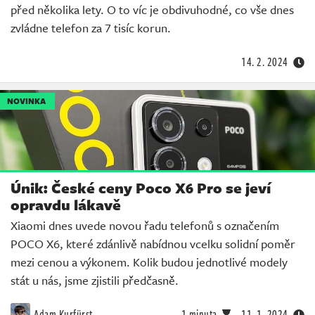
před několika lety. O to víc je obdivuhodné, co vše dnes
zvládne telefon za 7 tisíc korun.
14. 2. 2024
NOVINKA
Únik: České ceny Poco X6 Pro se jeví
opravdu lákavě
Xiaomi dnes uvede novou řadu telefonů s označením
POCO X6, které zdánlivě nabídnou vcelku solidní poměr
mezi cenou a výkonem. Kolik budou jednotlivé modely
stát u nás, jsme zjistili předčasně.
Adam Kurfürst
1 minuta
11. 1. 2024