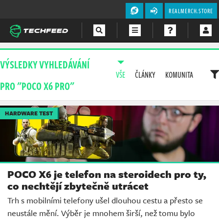
REALMERCH.STORE
Magazín
VÝSLEDKY VYHLEDÁVÁNÍ
VŠE
ČLÁNKY
KOMUNITA
Videa
PRO "POCO X6 PRO"
Soutěže
HARDWARE TEST
POCO X6 je telefon na steroidech pro ty,
co nechtějí zbytečně utrácet
Trh s mobilními telefony ušel dlouhou cestu a přesto se
neustále mění. Výběr je mnohem širší, než tomu bylo