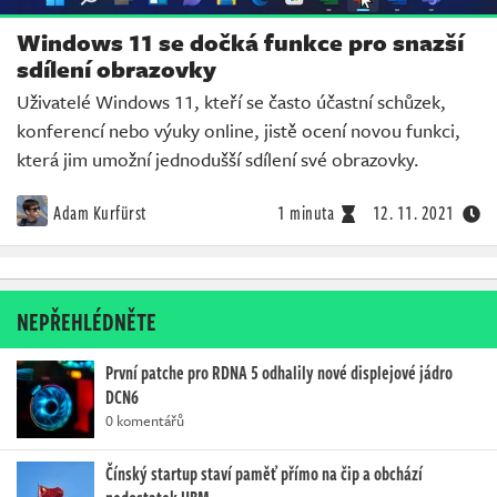
Windows 11 se dočká funkce pro snazší
sdílení obrazovky
Uživatelé Windows 11, kteří se často účastní schůzek,
konferencí nebo výuky online, jistě ocení novou funkci,
která jim umožní jednodušší sdílení své obrazovky.
Adam Kurfürst
1 minuta
12. 11. 2021
NEPŘEHLÉDNĚTE
První patche pro RDNA 5 odhalily nové displejové jádro
DCN6
0 komentářů
Čínský startup staví paměť přímo na čip a obchází