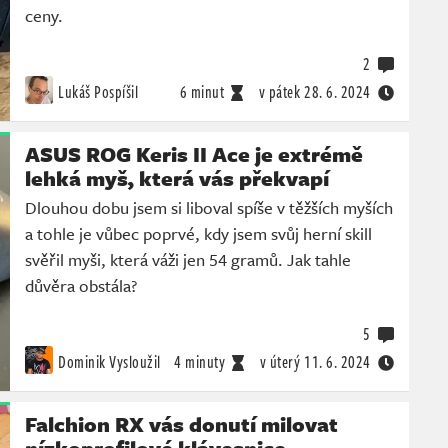
ceny.
2
Lukáš Pospíšil
6 minut
v pátek
28. 6. 2024
ASUS ROG Keris II Ace je extrémě
lehká myš, která vás překvapí
Dlouhou dobu jsem si liboval spíše v těžších myších
a tohle je vůbec poprvé, kdy jsem svůj herní skill
svěřil myši, která váži jen 54 gramů. Jak tahle
důvěra obstála?
5
Dominik Vysloužil
4 minuty
v úterý
11. 6. 2024
Falchion RX vás donutí milovat