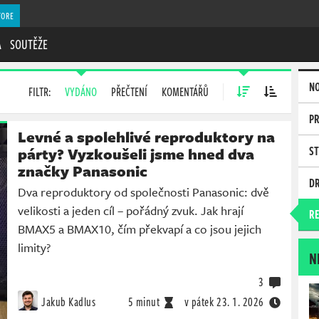
TORE
A
SOUTĚŽE
N
FILTR:
VYDÁNO
PŘEČTENÍ
KOMENTÁŘŮ
P
Levné a spolehlivé reproduktory na
S
párty? Vyzkoušeli jsme hned dva
značky Panasonic
D
Dva reproduktory od společnosti Panasonic: dvě
velikosti a jeden cíl – pořádný zvuk. Jak hrají
RE
BMAX5 a BMAX10, čím překvapí a co jsou jejich
limity?
N
3
Jakub Kadlus
5 minut
v pátek
23. 1. 2026