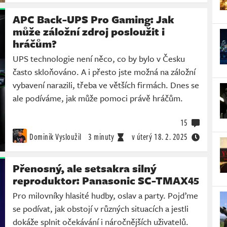
APC Back-UPS Pro Gaming: Jak
může záložní zdroj posloužit i
hráčům?
UPS technologie není něco, co by bylo v Česku
často skloňováno. A i přesto jste možná na záložní
vybavení narazili, třeba ve větších firmách. Dnes se
ale podíváme, jak může pomoci právě hráčům.
15
Dominik Vysloužil
3 minuty
v úterý
18. 2. 2025
Přenosný, ale setsakra silný
reproduktor: Panasonic SC-TMAX45
Pro milovníky hlasité hudby, oslav a party. Pojďme
se podívat, jak obstojí v různých situacích a jestli
dokáže splnit očekávání i náročnějších uživatelů.