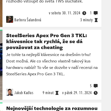
rozhodlo vstoupit do světa TWS sluchátek.
v sobotu
30. 11. 2024
1
Barbora Šalandová
3 minuty
SteelSeries Apex Pro Gen 3 TKL:
klávesnice tak rychlá, že se dá
považovat za cheating
Je tohle ta nejlepší klávesnice na dnešním trhu?
Dost možná. Ale co všechno vlastně takový kus
hardwaru nabízí? To vše se dozvíte v naší recenzi na
SteelSeries Apex Pro Gen 3 TKL.
5
Jakub Kadlus
9 minut
v pátek
29. 11. 2024
Nejnovější technologie za rozumnou