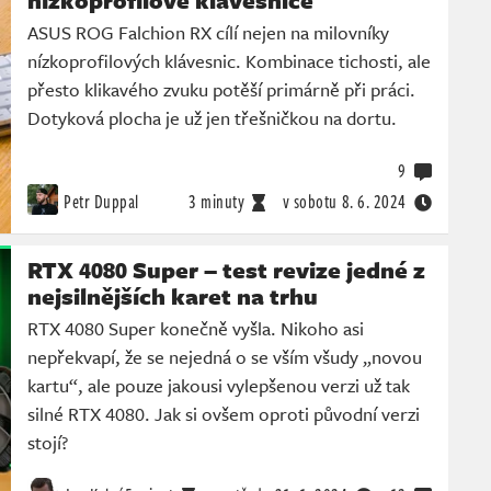
nízkoprofilové klávesnice
ASUS ROG Falchion RX cílí nejen na milovníky
nízkoprofilových klávesnic. Kombinace tichosti, ale
přesto klikavého zvuku potěší primárně při práci.
Dotyková plocha je už jen třešničkou na dortu.
9
Petr Duppal
3 minuty
v sobotu
8. 6. 2024
RTX 4080 Super – test revize jedné z
nejsilnějších karet na trhu
RTX 4080 Super konečně vyšla. Nikoho asi
nepřekvapí, že se nejedná o se vším všudy „novou
kartu“, ale pouze jakousi vylepšenou verzi už tak
silné RTX 4080. Jak si ovšem oproti původní verzi
stojí?