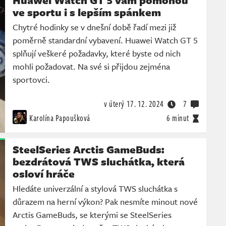
Huawei Watch GT 5 vám pomohou
ve sportu i s lepším spánkem
Chytré hodinky se v dnešní době řadí mezi již
poměrně standardní vybavení. Huawei Watch GT 5
splňují veškeré požadavky, které byste od nich
mohli požadovat. Na své si přijdou zejména
sportovci.
v úterý
17. 12. 2024
7
Karolína Papoušková
6 minut
SteelSeries Arctis GameBuds:
bezdrátová TWS sluchátka, která
osloví hráče
Hledáte univerzální a stylová TWS sluchátka s
důrazem na herní výkon? Pak nesmíte minout nové
Arctis GameBuds, se kterými se SteelSeries