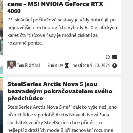
cenu - MSI NVIDIA GeForce RTX
4060
Při skládání počítačové sestavy je vždy dobré jít po
nejnovějších technologiích. Výhody RTX grafických
karet čtyřtisícové řady je možné získat i za
rozumné peníze.
20
Tomáš Otáhal
3 minuty
ve středu
9. 10. 2024
SteelSeries Arctis Nova 5 jsou
bezvadným pokračovatelem svého
předchůdce
SteelSeries Arctis Nova 5 míří daleko výše než jeho
předchůdce v podobě Arctis Nova 4. Nová řada
sluchátek značky SteelSeries chce přinést to
nejlepší z dražších modelů při zachování rozumné