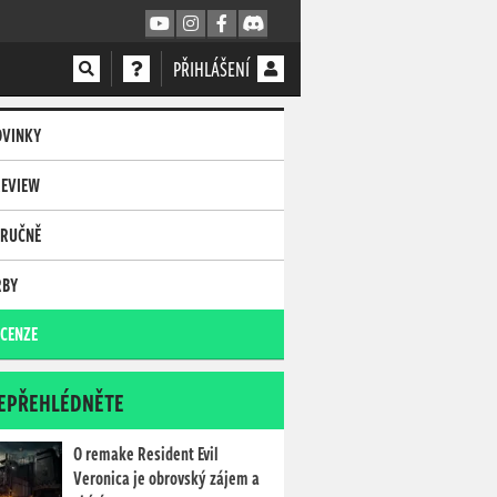
PŘIHLÁŠENÍ
OVINKY
REVIEW
TRUČNĚ
RBY
CENZE
EPŘEHLÉDNĚTE
O remake Resident Evil
Veronica je obrovský zájem a