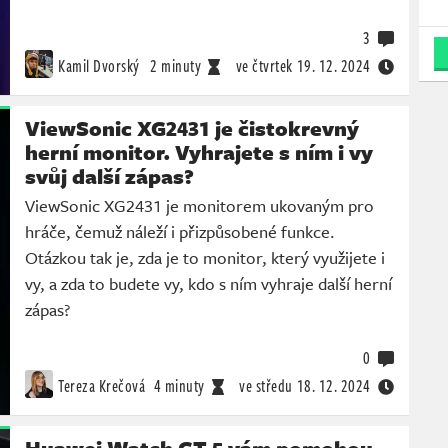
3
Kamil Dvorský
2 minuty
ve čtvrtek
19. 12. 2024
ViewSonic XG2431 je čistokrevný
herní monitor. Vyhrajete s ním i vy
svůj další zápas?
ViewSonic XG2431 je monitorem ukovaným pro
hráče, čemuž náleží i přizpůsobené funkce.
Otázkou tak je, zda je to monitor, který využijete i
vy, a zda to budete vy, kdo s ním vyhraje další herní
zápas?
0
Tereza Krečová
4 minuty
ve středu
18. 12. 2024