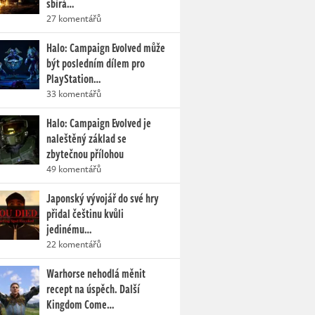
sbírá…
27 komentářů
Halo: Campaign Evolved může
být posledním dílem pro
PlayStation…
33 komentářů
Halo: Campaign Evolved je
naleštěný základ se
zbytečnou přílohou
49 komentářů
Japonský vývojář do své hry
přidal češtinu kvůli
jedinému…
22 komentářů
Warhorse nehodlá měnit
recept na úspěch. Další
Kingdom Come…