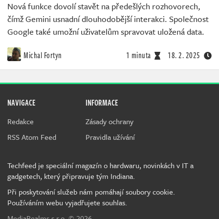
Nová funkce dovolí stavět na předešlých rozhovorech,
čímž Gemini usnadní dlouhodobější interakci. Společnost
Google také umožní uživatelům spravovat uložená data.
Michal Fortyn
1 minuta
18. 2. 2025
NAVIGACE
INFORMACE
Redakce
Zásady ochrany
RSS Atom Feed
Pravidla užívání
Techfeed je speciální magazín o hardwaru, novinkách v IT a
gadgetech, který připravuje tým Indiana.
Při poskytování služeb nám pomáhají soubory cookie.
Používáním webu vyjadřujete souhlas.
MediaRealms s.r.o.
© 2026