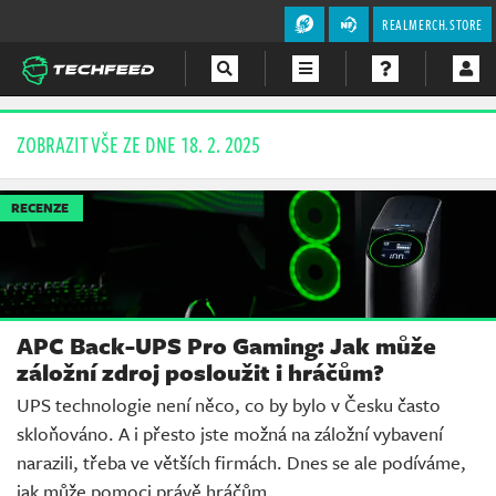
REALMERCH.STORE
Magazín
ZOBRAZIT VŠE ZE DNE 18. 2. 2025
Videa
RECENZE
Soutěže
APC Back-UPS Pro Gaming: Jak může
záložní zdroj posloužit i hráčům?
UPS technologie není něco, co by bylo v Česku často
skloňováno. A i přesto jste možná na záložní vybavení
narazili, třeba ve větších firmách. Dnes se ale podíváme,
jak může pomoci právě hráčům.