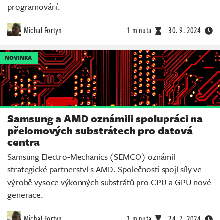
programování.
Michal Fortyn
1 minuta
30. 9. 2024
NOVINKA
Samsung a AMD oznámili spolupráci na
přelomových substrátech pro datová
centra
Samsung Electro-Mechanics (SEMCO) oznámil
strategické partnerství s AMD. Společnosti spojí síly ve
výrobě vysoce výkonných substrátů pro CPU a GPU nové
generace.
Michal Fortyn
1 minuta
24. 7. 2024