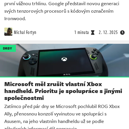
první vážnou trhlinu. Google představil novou generaci
svých tenzorových procesorů s kódovým označením
Ironwood.
Michal Fortyn
1 minuta
2. 12. 2025
DRBY
Microsoft měl zrušit vlastní Xbox
handheld. Prioritu je spolupráce s jinými
společnostmi
Zatímco před pár dny se Microsoft pochlubil ROG Xbox
Ally, přenosnou konzolí vyvinutou ve spolupráci s
Asusem, na jeho vlastním handheldu už se podle
zákulisních informací dál nepracuje.