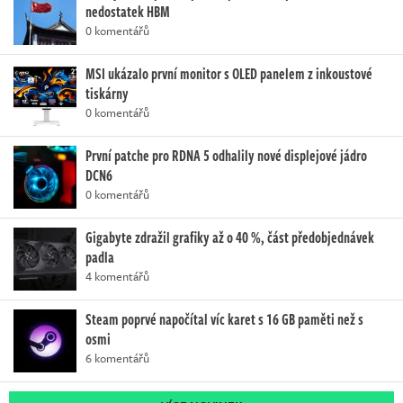
nedostatek HBM
0 komentářů
MSI ukázalo první monitor s OLED panelem z inkoustové
tiskárny
0 komentářů
První patche pro RDNA 5 odhalily nové displejové jádro
DCN6
0 komentářů
Gigabyte zdražil grafiky až o 40 %, část předobjednávek
padla
4 komentářů
Steam poprvé napočítal víc karet s 16 GB paměti než s
osmi
6 komentářů