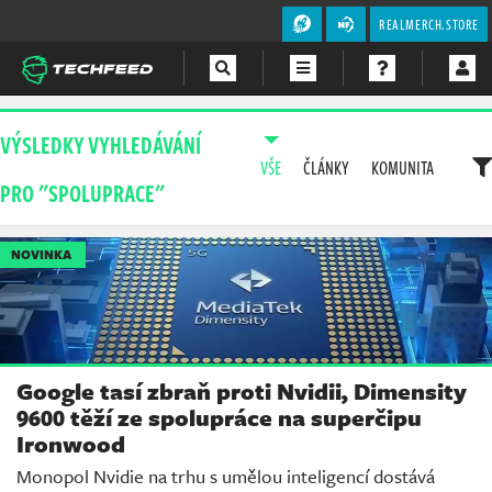
REALMERCH.STORE
Magazín
VÝSLEDKY VYHLEDÁVÁNÍ
VŠE
ČLÁNKY
KOMUNITA
Videa
PRO "SPOLUPRACE"
Soutěže
NOVINKA
Google tasí zbraň proti Nvidii, Dimensity
9600 těží ze spolupráce na superčipu
Ironwood
Monopol Nvidie na trhu s umělou inteligencí dostává