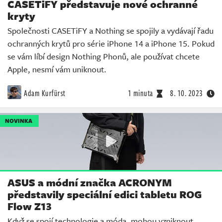
CASETiFY představuje nové ochranné
kryty
Společnosti CASETiFY a Nothing se spojily a vydávají řadu
ochranných krytů pro série iPhone 14 a iPhone 15. Pokud
se vám líbí design Nothing Phonů, ale používat chcete
Apple, nesmí vám uniknout.
Adam Kurfürst
1 minuta
8. 10. 2023
NOVINKA
ASUS a módní značka ACRONYM
představily speciální edici tabletu ROG
Flow Z13
Když se spojí technologie a móda, mohou vzniknout