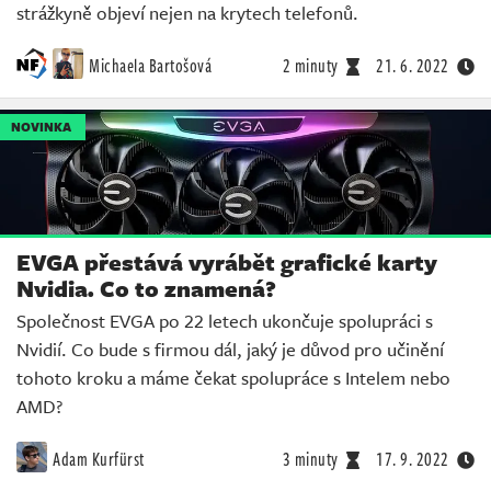
strážkyně objeví nejen na krytech telefonů.
Michaela Bartošová
2 minuty
21. 6. 2022
NOVINKA
EVGA přestává vyrábět grafické karty
Nvidia. Co to znamená?
Společnost EVGA po 22 letech ukončuje spolupráci s
Nvidií. Co bude s firmou dál, jaký je důvod pro učinění
tohoto kroku a máme čekat spolupráce s Intelem nebo
AMD?
Adam Kurfürst
3 minuty
17. 9. 2022