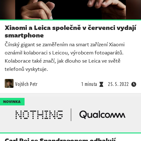
Xiaomi a Leica společně v červenci vydají
smartphone
Čínský gigant se zaměřením na smart zařízení Xiaomi
oznámil kolaboraci s Leicou, výrobcem fotoaparátů.
Kolaborace také značí, jak dlouho se Leica ve světě
telefonů vyskytuje.
Vojtěch Petr
1 minuta
25. 5. 2022
NOVINKA
Carl Pei se Snapdragonem odhalují