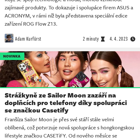
zajímavé produkty. To dokazuje i spolupáce firem ASUS a
ACRONYM, v rámi níž byla představena speciální edice
zařízení ROG Flow Z13.
Adam Kurfürst
2 minuty
4. 4. 2023
NOVINKA
Strážkyně ze Sailor Moon zazáří na
doplňcích pro telefony díky spolupráci
se značkou Casetify
Franšíza Sailor Moon je přes své stáří stále velmi
oblíbená, což potvrzuje nová spolupráce s hongkongskou
lifestyle značkou CASETiFY. Od nového měsíce se