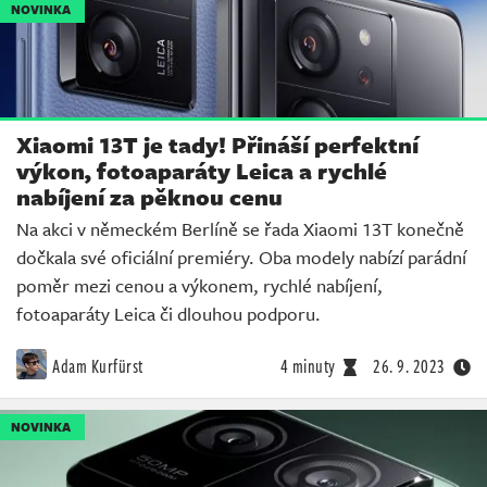
NOVINKA
Xiaomi 13T je tady! Přináší perfektní
výkon, fotoaparáty Leica a rychlé
nabíjení za pěknou cenu
Na akci v německém Berlíně se řada Xiaomi 13T konečně
dočkala své oficiální premiéry. Oba modely nabízí parádní
poměr mezi cenou a výkonem, rychlé nabíjení,
fotoaparáty Leica či dlouhou podporu.
Adam Kurfürst
4 minuty
26. 9. 2023
NOVINKA