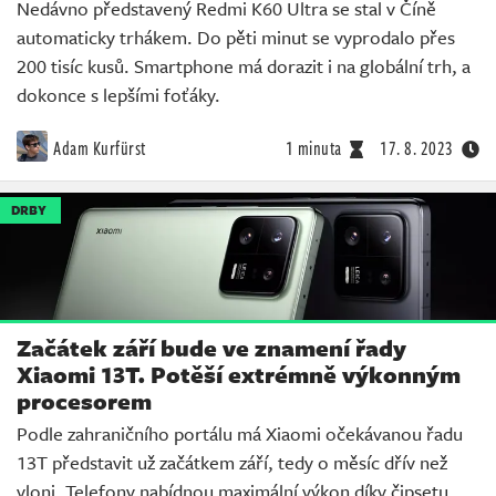
Nedávno představený Redmi K60 Ultra se stal v Číně
automaticky trhákem. Do pěti minut se vyprodalo přes
200 tisíc kusů. Smartphone má dorazit i na globální trh, a
dokonce s lepšími foťáky.
Adam Kurfürst
1 minuta
17. 8. 2023
DRBY
Začátek září bude ve znamení řady
Xiaomi 13T. Potěší extrémně výkonným
procesorem
Podle zahraničního portálu má Xiaomi očekávanou řadu
13T představit už začátkem září, tedy o měsíc dřív než
vloni. Telefony nabídnou maximální výkon díky čipsetu