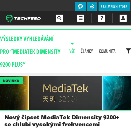
REALMERCH.STORE
Magazín
VÝSLEDKY VYHLEDÁVÁNÍ
Videa
PRO "MEDIATEK DIMENSITY
VŠE
ČLÁNKY
KOMUNITA
Soutěže
9200 PLUS"
NOVINKA
Nový čipset MediaTek Dimensity 9200+
se chlubí vysokými frekvencemi