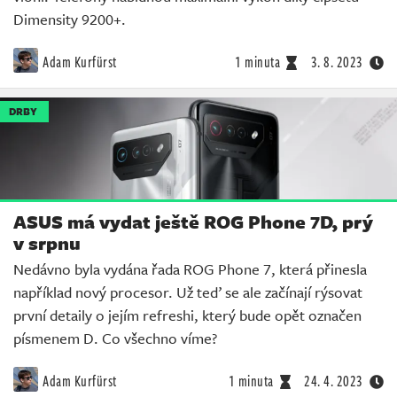
Dimensity 9200+.
Adam Kurfürst
1 minuta
3. 8. 2023
DRBY
ASUS má vydat ještě ROG Phone 7D, prý
v srpnu
Nedávno byla vydána řada ROG Phone 7, která přinesla
například nový procesor. Už teď se ale začínají rýsovat
první detaily o jejím refreshi, který bude opět označen
písmenem D. Co všechno víme?
Adam Kurfürst
1 minuta
24. 4. 2023