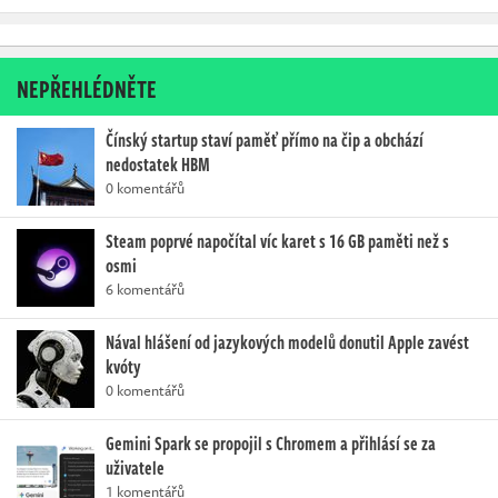
NEPŘEHLÉDNĚTE
Čínský startup staví paměť přímo na čip a obchází
nedostatek HBM
0 komentářů
Steam poprvé napočítal víc karet s 16 GB paměti než s
osmi
6 komentářů
Nával hlášení od jazykových modelů donutil Apple zavést
kvóty
0 komentářů
Gemini Spark se propojil s Chromem a přihlásí se za
uživatele
1 komentářů