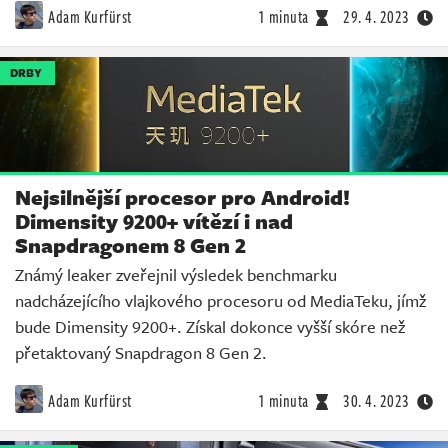
Adam Kurfürst
1 minuta
29. 4. 2023
DRBY
Nejsilnější procesor pro Android!
Dimensity 9200+ vítězí i nad
Snapdragonem 8 Gen 2
Známý leaker zveřejnil výsledek benchmarku
nadcházejícího vlajkového procesoru od MediaTeku, jímž
bude Dimensity 9200+. Získal dokonce vyšší skóre než
přetaktovaný Snapdragon 8 Gen 2.
Adam Kurfürst
1 minuta
30. 4. 2023