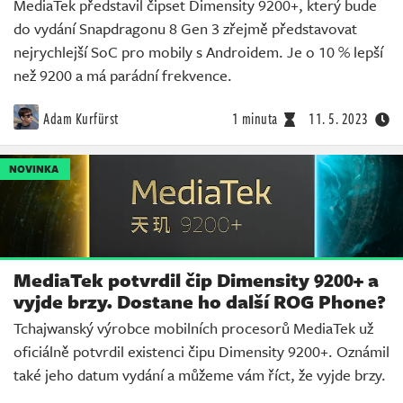
MediaTek představil čipset Dimensity 9200+, který bude
do vydání Snapdragonu 8 Gen 3 zřejmě představovat
nejrychlejší SoC pro mobily s Androidem. Je o 10 % lepší
než 9200 a má parádní frekvence.
Adam Kurfürst
1 minuta
11. 5. 2023
NOVINKA
MediaTek potvrdil čip Dimensity 9200+ a
vyjde brzy. Dostane ho další ROG Phone?
Tchajwanský výrobce mobilních procesorů MediaTek už
oficiálně potvrdil existenci čipu Dimensity 9200+. Oznámil
také jeho datum vydání a můžeme vám říct, že vyjde brzy.