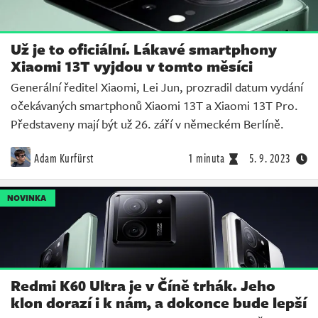
Už je to oficiální. Lákavé smartphony
Xiaomi 13T vyjdou v tomto měsíci
Generální ředitel Xiaomi, Lei Jun, prozradil datum vydání
očekávaných smartphonů Xiaomi 13T a Xiaomi 13T Pro.
Představeny mají být už 26. září v německém Berlíně.
Adam Kurfürst
1 minuta
5. 9. 2023
NOVINKA
Redmi K60 Ultra je v Číně trhák. Jeho
klon dorazí i k nám, a dokonce bude lepší