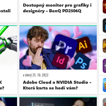
Dostupný monitor pro grafiky i
stali
designéry - BenQ PD2506Q
v úterý
25. 10. 2022
K
Adobe Cloud a NVIDIA Studio -
e?
Která karta se hodí vám?