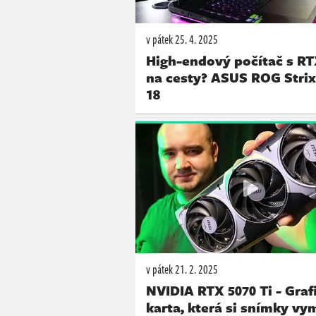
v pátek
25. 4. 2025
High-endový počítač s RT
na cesty? ASUS ROG Stri
18
v pátek
21. 2. 2025
NVIDIA RTX 5070 Ti - Graf
karta, která si snímky vy