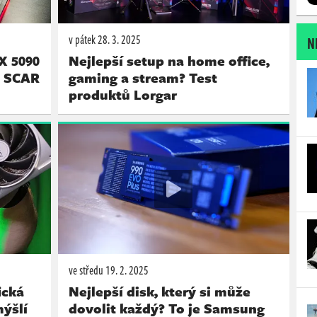
v pátek
28. 3. 2025
N
X 5090
Nejlepší setup na home office,
x SCAR
gaming a stream? Test
produktů Lorgar
ve středu
19. 2. 2025
ická
Nejlepší disk, který si může
mýšlí
dovolit každý? To je Samsung