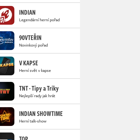
INDIAN
Legendární herní pořad
90VTEŘIN
Novinkový pořad
V KAPSE
Herní svět v kapse
TNT - Tipy a Triky
Nejlepší rady jak hrát
INDIAN SHOWTIME
Herní talk-show
TOP