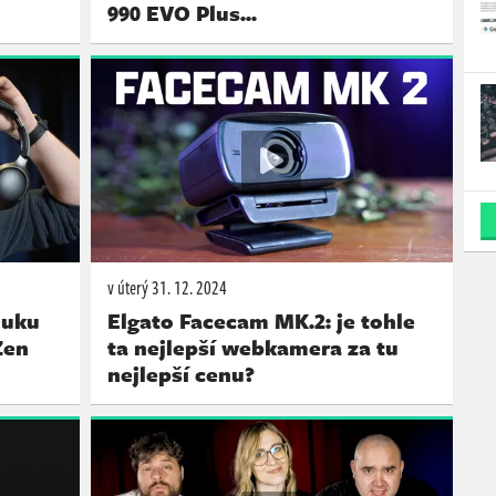
990 EVO Plus...
v úterý
31. 12. 2024
luku
Elgato Facecam MK.2: je tohle
Zen
ta nejlepší webkamera za tu
nejlepší cenu?