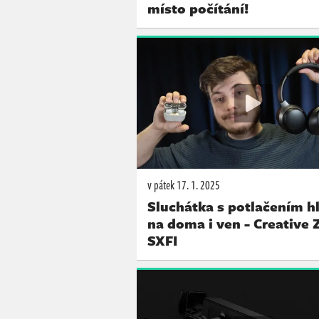
místo počítání!
v pátek
17. 1. 2025
Sluchátka s potlačením h
na doma i ven - Creative 
SXFI