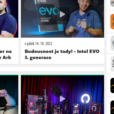
v pátek
14. 10. 2022
or na
Budoucnost je tady! - Intel EVO
y Ark
3. generace