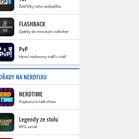
Žebříčky toho nejlepšího
FLASHBACK
Zpátky do minulosti videoher
PvP
Herní rozhovory tváří v tvář
OŘADY NA NERDFIXU
NERDTIME
Popkuturní talk-show
Legendy ze stolu
RPG seriál