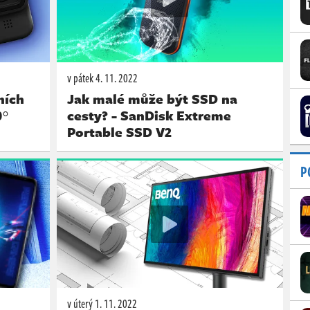
v pátek
4. 11. 2022
ních
Jak malé může být SSD na
0°
cesty? - SanDisk Extreme
Portable SSD V2
P
v úterý
1. 11. 2022