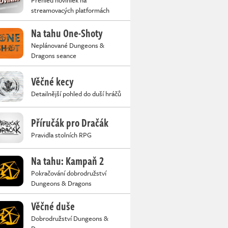
Přehled noviniek na
streamovacých platformách
Na tahu One-Shoty
Neplánované Dungeons &
Dragons seance
Věčné kecy
Detailnější pohled do duší hráčů
Příručák pro Dračák
Pravidla stolních RPG
Na tahu: Kampaň 2
Pokračování dobrodružství
Dungeons & Dragons
Věčné duše
Dobrodružství Dungeons &