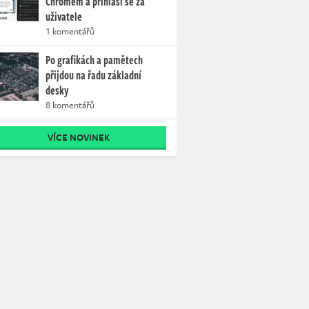
Chromem a přihlásí se za
uživatele
1 komentářů
Po grafikách a pamětech
přijdou na řadu základní
desky
8 komentářů
VÍCE NOVINEK