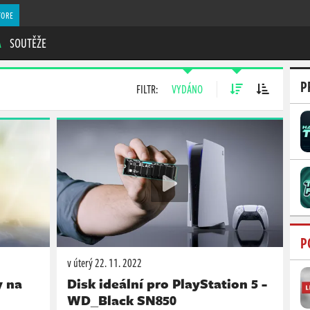
TORE
A
SOUTĚŽE
P
FILTR:
VYDÁNO
P
v úterý
22. 11. 2022
y na
Disk ideální pro PlayStation 5 -
WD_Black SN850