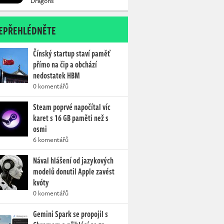
Dragons
EPŘEHLÉDNĚTE
Čínský startup staví paměť
přímo na čip a obchází
nedostatek HBM
0 komentářů
Steam poprvé napočítal víc
karet s 16 GB paměti než s
osmi
6 komentářů
Nával hlášení od jazykových
modelů donutil Apple zavést
kvóty
0 komentářů
Gemini Spark se propojil s