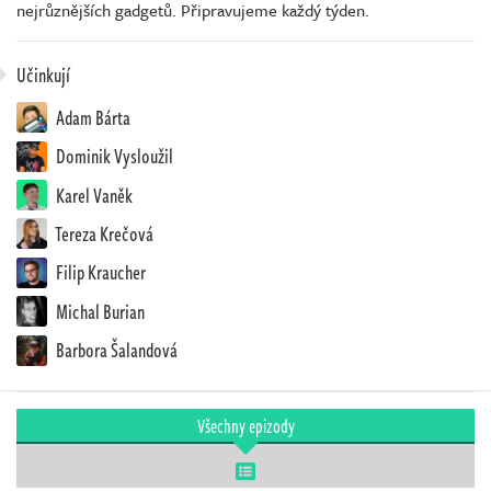
nejrůznějších gadgetů. Připravujeme každý týden.
Učinkují
Adam Bárta
Dominik Vysloužil
Karel Vaněk
Tereza Krečová
Filip Kraucher
Michal Burian
Barbora Šalandová
Všechny epizody