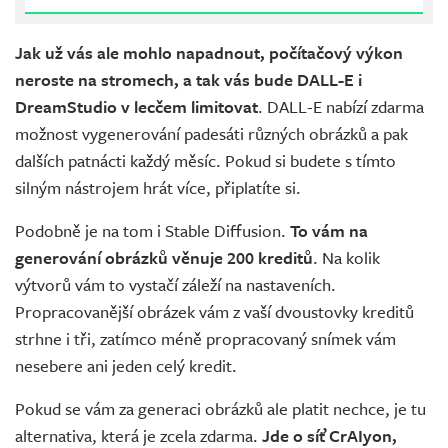
Jak už vás ale mohlo napadnout, počítačový výkon
neroste na stromech, a tak vás bude DALL-E i
DreamStudio v lecčem limitovat
. DALL-E nabízí zdarma
možnost vygenerování padesáti různých obrázků a pak
dalších patnácti každý měsíc. Pokud si budete s tímto
silným nástrojem hrát více, připlatíte si.
Podobně je na tom i Stable Diffusion.
To vám na
generování obrázků věnuje 200 kreditů
. Na kolik
výtvorů vám to vystačí záleží na nastaveních.
Propracovanější obrázek vám z vaší dvoustovky kreditů
strhne i tři, zatímco méně propracovaný snímek vám
nesebere ani jeden celý kredit.
Pokud se vám za generaci obrázků ale platit nechce, je tu
alternativa, která je zcela zdarma.
Jde o síť CrAIyon,