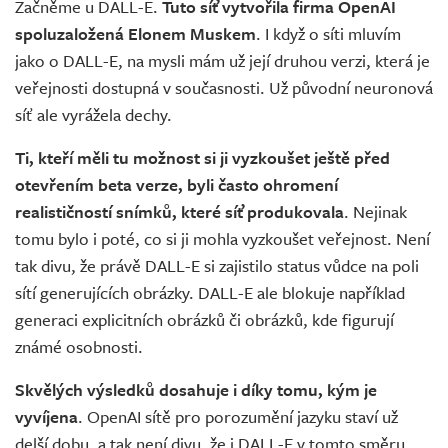
Začněme u DALL-E.
Tuto síť vytvořila firma OpenAI
spoluzaložená Elonem Muskem
. I když o síti mluvím
jako o DALL-E, na mysli mám už její druhou verzi, která je
veřejnosti dostupná v současnosti. Už původní neuronová
síť ale vyrážela dechy.
Ti, kteří měli tu možnost si ji vyzkoušet ještě před
otevřením beta verze, byli často ohromení
realističností snímků, které síť produkovala
. Nejinak
tomu bylo i poté, co si ji mohla vyzkoušet veřejnost. Není
tak divu, že právě DALL-E si zajistilo status vůdce na poli
sítí generujících obrázky. DALL-E ale blokuje například
generaci explicitních obrázků či obrázků, kde figurují
známé osobnosti.
Skvělých výsledků dosahuje i díky tomu, kým je
vyvíjena
. OpenAI sítě pro porozumění jazyku staví už
delší dobu, a tak není divu, že i DALL-E v tomto směru