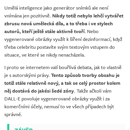
Umělá inteligence jako generátor snímků ale není
vnímána jen pozitivně.
Nikdy totiž nebylo lehčí vytvářet
zbrusu nová umělecká díla, a to třeba i ve stylech
autorů, kteří ještě stále aktivně tvoří
. Nebo
vygenerované obrázky využít k šíření dezinformací, když
třeba celebritu postavíte svým textovým vstupem do
situace, ve které se nikdy nenacházela.
I proto se internetem valí bouřlivá debata, jak to vlastně
je s autorskými právy.
Tento způsob tvorby obsahu je
totiž stále relativně nový, a tak se celý prostor kolem
něj dostává do jakési šedé zóny
. Takže ačkoli vám
DALL-E povoluje vygenerované obrázky využít i za
komerčními účely, nemusí to ve všech případech být
správné.