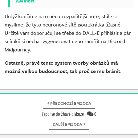
ZÁVĚR
I když končíme na o něco rozpačitější notě, stále si
myslíme, že tyto neuronové sítě jsou zkrátka úžasné.
Určitě vám doporučuji se třeba do DALL-E přihlásit a pár
snímků si nechat vygenerovat nebo zamířit na Discord
Midjourney.
Ostatně, právě tento systém tvorby obrázků má
možná velkou budoucnost, tak proč se mu bránit
.
PŘEDCHOZÍ EPIZODA
Zapoj se do žhavé diskuze
0
DALŠÍ EPIZODA