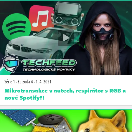
Série 1
·
Epizoda 4
·
1. 4. 2021
Mikrotransakce v autech, respirátor s RGB a
nové Spotify?!