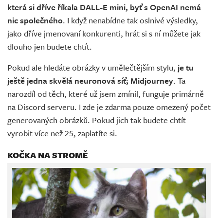
která si dříve říkala DALL-E mini, byť s OpenAI nemá
nic společného
. I když nenabídne tak oslnivé výsledky,
jako dříve jmenovaní konkurenti, hrát si s ní můžete jak
dlouho jen budete chtít.
Pokud ale hledáte obrázky v umělečtějším stylu,
je tu
ještě jedna skvělá neuronová síť; Midjourney
. Ta
narozdíl od těch, které už jsem zmínil, funguje primárně
na Discord serveru. I zde je zdarma pouze omezený počet
generovaných obrázků. Pokud jich tak budete chtít
vyrobit více než 25, zaplatíte si.
KOČKA NA STROMĚ