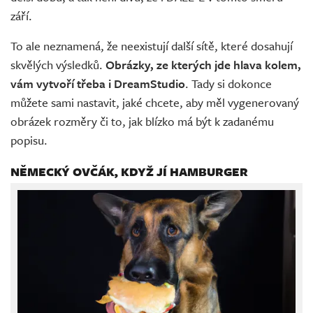
září.
To ale neznamená, že neexistují další sítě, které dosahují
skvělých výsledků.
Obrázky, ze kterých jde hlava kolem,
vám vytvoří třeba i DreamStudio
. Tady si dokonce
můžete sami nastavit, jaké chcete, aby měl vygenerovaný
obrázek rozměry či to, jak blízko má být k zadanému
popisu.
NĚMECKÝ OVČÁK, KDYŽ JÍ HAMBURGER