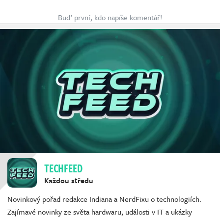
Buď první, kdo napíše komentář!
TECHFEED
Každou středu
Novinkový pořad redakce Indiana a NerdFixu o technologiích.
Zajímavé novinky ze světa hardwaru, události v IT a ukázky