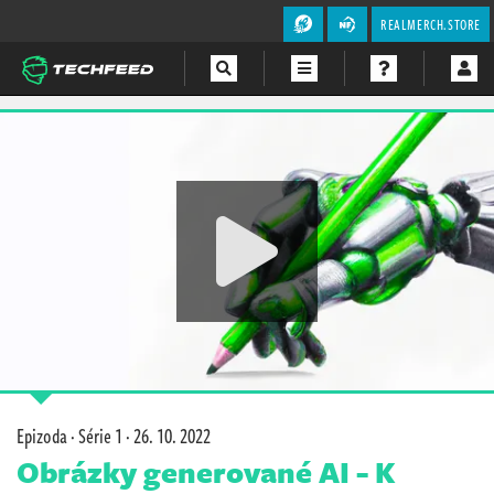
REALMERCH.STORE
Magazín
Videa
Soutěže
Epizoda · Série 1 ·
26. 10. 2022
Obrázky generované AI - K