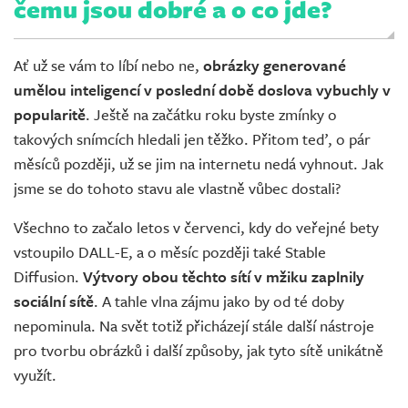
čemu jsou dobré a o co jde?
Ať už se vám to líbí nebo ne,
obrázky generované
umělou inteligencí v poslední době doslova vybuchly v
popularitě
. Ještě na začátku roku byste zmínky o
takových snímcích hledali jen těžko. Přitom teď, o pár
měsíců později, už se jim na internetu nedá vyhnout. Jak
jsme se do tohoto stavu ale vlastně vůbec dostali?
Všechno to začalo letos v červenci, kdy do veřejné bety
vstoupilo DALL-E, a o měsíc později také Stable
Diffusion.
Výtvory obou těchto sítí v mžiku zaplnily
sociální sítě
. A tahle vlna zájmu jako by od té doby
nepominula. Na svět totiž přicházejí stále další nástroje
pro tvorbu obrázků i další způsoby, jak tyto sítě unikátně
využít.