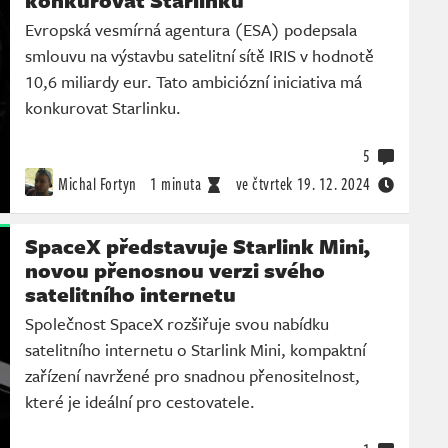
konkurovat Starlinku
Evropská vesmírná agentura (ESA) podepsala
smlouvu na výstavbu satelitní sítě IRIS v hodnotě
10,6 miliardy eur. Tato ambiciózní iniciativa má
konkurovat Starlinku.
5
Michal Fortyn
1 minuta
ve čtvrtek
19. 12. 2024
SpaceX představuje Starlink Mini,
novou přenosnou verzi svého
satelitního internetu
Společnost SpaceX rozšiřuje svou nabídku
satelitního internetu o Starlink Mini, kompaktní
zařízení navržené pro snadnou přenositelnost,
které je ideální pro cestovatele.