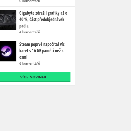
0 komentářů
Gigabyte zdražil grafiky až o
40 %, část předobjednávek
padla
4 komentářů
Steam poprvé napočítal víc
karet s 16 GB paměti než s
osmi
6 komentářů
VÍCE NOVINEK