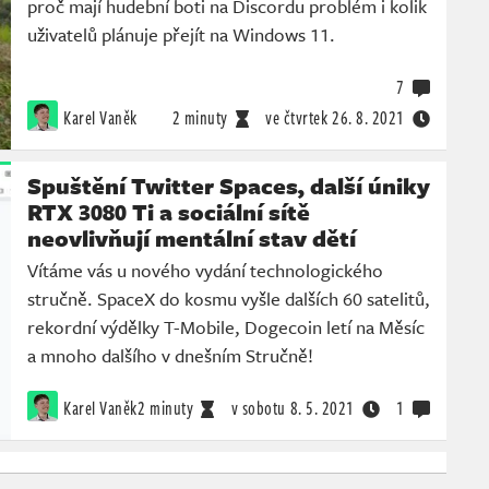
proč mají hudební boti na Discordu problém i kolik
uživatelů plánuje přejít na Windows 11.
7
Karel Vaněk
2 minuty
ve čtvrtek
26. 8. 2021
Spuštění Twitter Spaces, další úniky
RTX 3080 Ti a sociální sítě
neovlivňují mentální stav dětí
Vítáme vás u nového vydání technologického
stručně. SpaceX do kosmu vyšle dalších 60 satelitů,
rekordní výdělky T-Mobile, Dogecoin letí na Měsíc
a mnoho dalšího v dnešním Stručně!
Karel Vaněk
2 minuty
v sobotu
8. 5. 2021
1