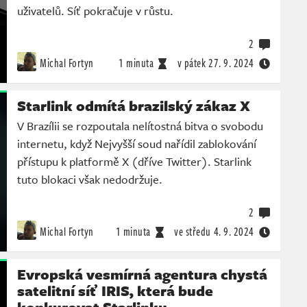
uživatelů. Síť pokračuje v růstu.
2
Michal Fortyn
1 minuta
v pátek
27. 9. 2024
Starlink odmítá brazilský zákaz X
V Brazílii se rozpoutala nelítostná bitva o svobodu
internetu, když Nejvyšší soud nařídil zablokování
přístupu k platformě X (dříve Twitter). Starlink
tuto blokaci však nedodržuje.
2
Michal Fortyn
1 minuta
ve středu
4. 9. 2024
Evropská vesmírná agentura chystá
satelitní síť IRIS, která bude