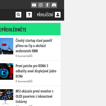
PŘIHLÁŠENÍ
EPŘEHLÉDNĚTE
Čínský startup staví paměť
přímo na čip a obchází
nedostatek HBM
0 komentářů
První patche pro RDNA 5
odhalily nové displejové jádro
DCN6
0 komentářů
MSI ukázalo první monitor s
OLED panelem z inkoustové
tiskárny