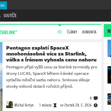
TORE
A
SOUTĚŽE
N
TARLINK"
VŠE
ČLÁNKY
KOMUNITA
Pentagon zaplatí SpaceX
mnohonásobně více za Starlink,
válka s Íránem vyhnala cenu nahoru
Pentagon přijal vyšší cenu za Starlink terminály pro
drony LUCAS, SpaceX během íránské operace
vytlačila měsíční sazbu nahoru. Smlouva slibuje
stovky milionů dolarů ročních příjmů.
0
Michal Fortyn
1 minuta
ve čtvrtek
28. 5. 2026