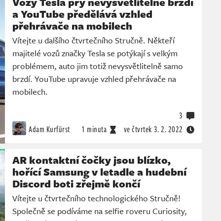
Vozy Tesla prý nevysvětlitelně brzdí
a YouTube předělává vzhled
přehrávače na mobilech
Vítejte u dalšího čtvrtečního Stručně. Někteří
majitelé vozů značky Tesla se potýkají s velkým
problémem, auto jim totiž nevysvětlitelně samo
brzdí. YouTube upravuje vzhled přehrávače na
mobilech.
3
Adam Kurfürst
1 minuta
ve čtvrtek
3. 2. 2022
AR kontaktní čočky jsou blízko,
hořící Samsung v letadle a hudební
Discord boti zřejmě končí
Vítejte u čtvrtečního technologického Stručně!
Společně se podíváme na selfie roveru Curiosity,