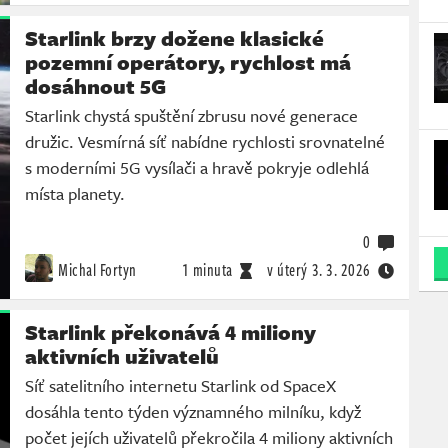
Starlink brzy dožene klasické
pozemní operátory, rychlost má
dosáhnout 5G
Starlink chystá spuštění zbrusu nové generace
družic. Vesmírná síť nabídne rychlosti srovnatelné
s moderními 5G vysílači a hravě pokryje odlehlá
místa planety.
0
Michal Fortyn
1 minuta
v úterý
3. 3. 2026
Starlink překonává 4 miliony
aktivních uživatelů
Síť satelitního internetu Starlink od SpaceX
dosáhla tento týden významného milníku, když
počet jejích uživatelů překročila 4 miliony aktivních