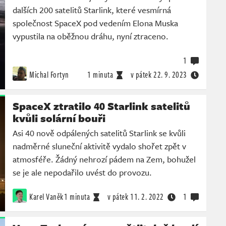
dalších 200 satelitů Starlink, které vesmírná
společnost SpaceX pod vedením Elona Muska
vypustila na oběžnou dráhu, nyní ztraceno.
1
Michal Fortyn
1 minuta
v pátek
22. 9. 2023
SpaceX ztratilo 40 Starlink satelitů
kvůli solární bouři
Asi 40 nově odpálených satelitů Starlink se kvůli
nadměrné sluneční aktivitě vydalo shořet zpět v
atmosféře. Žádný nehrozí pádem na Zem, bohužel
se je ale nepodařilo uvést do provozu.
Karel Vaněk
1 minuta
v pátek
11. 2. 2022
1