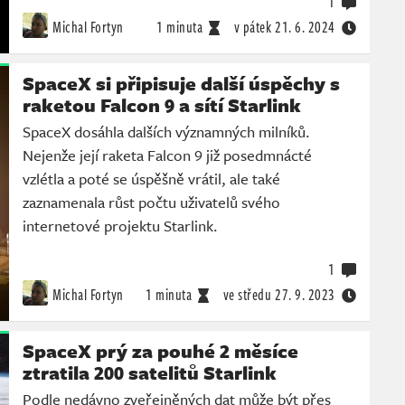
1
Michal Fortyn
1 minuta
v pátek
21. 6. 2024
SpaceX si připisuje další úspěchy s
raketou Falcon 9 a sítí Starlink
SpaceX dosáhla dalších významných milníků.
Nejenže její raketa Falcon 9 již posedmnácté
vzlétla a poté se úspěšně vrátil, ale také
zaznamenala růst počtu uživatelů svého
internetové projektu Starlink.
1
Michal Fortyn
1 minuta
ve středu
27. 9. 2023
SpaceX prý za pouhé 2 měsíce
ztratila 200 satelitů Starlink
Podle nedávno zveřejněných dat může být přes