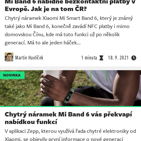
Mi Band 6 nabídne bezkontaktní platby v
Evropě. Jak je na tom ČR?
Chytrý náramek Xiaomi Mi Smart Band 6, který je známý
také jako Mi Band 6, konečně zavádí NFC platby i mimo
domovskou Čínu, kde má tuto funkci už po několik
generací. Má to ale jeden háček…
Martin Havlíček
1 minuta
18. 9. 2021
NOVINKA
Chytrý náramek Mi Band 6 vás překvapí
nabídkou funkcí
V aplikaci Zepp, kterou využívá řada chytré elektroniky od
Xiaomi, se objevily první informace o nové generaci