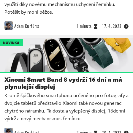
využití díky novému mechanismu uchycení řemínku.
Potěšit by mohl běžce.
Adam Kurfürst
1 minuta
17. 4. 2023
NOVINKA
Xiaomi Smart Band 8 vydrží 16 dní a má
plynulejší displej
Kromě špičkového smartphonu určeného pro fotografy a
dvojcie tabletů představilo Xiaomi také novou generaci
chytrého náramku. Ta dostala vylepšený displej, 16denní
výdrž a nový mechanismus řemínku.
Adam Kurfürst
2 minuty
20. 4. 2023