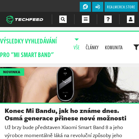
REALMERCH.STORE
Magazín
VÝSLEDKY VYHLEDÁVÁNÍ
VŠE
ČLÁNKY
KOMUNITA
Videa
PRO "MI SMART BAND"
Soutěže
NOVINKA
Konec Mi Bandu, jak ho známe dnes.
Osmá generace přinese nové možnosti
Už brzy bude představen Xiaomi Smart Band 8 a jeho
výrobce momentálně láká na revoluční způsoby jeho