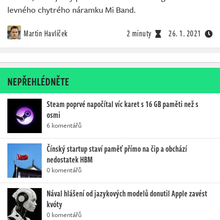
levného chytrého náramku Mi Band.
Martin Havlíček
2 minuty
26. 1. 2021
NEPŘEHLÉDNĚTE
Steam poprvé napočítal víc karet s 16 GB paměti než s
osmi
6 komentářů
Čínský startup staví paměť přímo na čip a obchází
nedostatek HBM
0 komentářů
Nával hlášení od jazykových modelů donutil Apple zavést
kvóty
0 komentářů