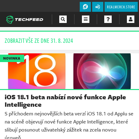
REALMERCH.STORE
Magazín
ZOBRAZIT VŠE ZE DNE 31. 8. 2024
Videa
NOVINKA
Soutěže
iOS 18.1 beta nabízí nové funkce Apple
Intelligence
S příchodem nejnovějších beta verzí iOS 18.1 od Applu se
na scéně objevují nové funkce Apple Intelligence, které
slibují posunout uživatelský zážitek na zcela novou
úroveň.