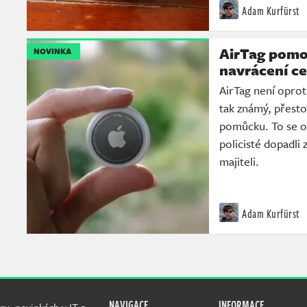
Adam Kurfürst
AirTag pomoh
NOVINKA
navrácení c
AirTag není opro
tak známý, přesto
pomůcku. To se o
policisté dopadli 
majiteli.
Adam Kurfürst
NAVIGACE
INFORMACE