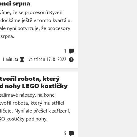
onci srpna
víme, že se procesorů Ryzen
 dočkáme ještě v tomto kvartálu.
le nyní potvrzuje, že procesory
 srpna.
1
1 minuta
ve středu
17. 8. 2022
vořil robota, který
od nohy LEGO kostičky
ajímavé nápady, na konci
vořil robota, který mu střílel
ičeje. Nyní ale přešel k zařízení,
EGO kostičky pod nohy.
5