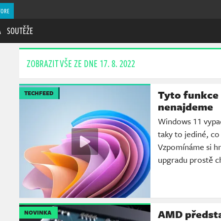
TORE
A
SOUTĚŽE
ZOBRAZIT VŠE ZE DNE 17. 8. 2022
Tyto funkce
TECHFEED
nenajdeme
Windows 11 vypadá
taky to jediné, co
Vzpomínáme si hn
upgradu prostě c
AMD předsta
NOVINKA