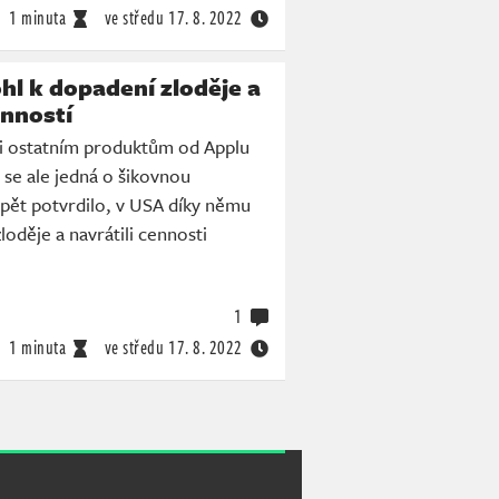
1 minuta
ve středu
17. 8. 2022
l k dopadení zloděje a
enností
ti ostatním produktům od Applu
 se ale jedná o šikovnou
pět potvrdilo, v USA díky němu
zloděje a navrátili cennosti
1
1 minuta
ve středu
17. 8. 2022