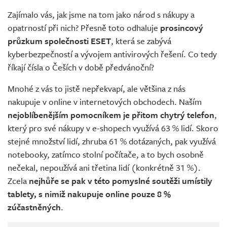
Zajímalo vás, jak jsme na tom jako národ s nákupy a
opatrností při nich? Přesně toto odhaluje
prosincový
průzkum společnosti ESET
, která se zabývá
kyberbezpečností a vývojem antivirových řešení. Co tedy
říkají čísla o Češích v době předvánoční?
Mnohé z vás to jistě nepřekvapí, ale většina z nás
nakupuje v online v internetových obchodech. Naším
nejoblíbenějším pomocníkem je přitom chytrý telefon
,
který pro své nákupy v e-shopech využívá 63 % lidí. Skoro
stejné množství lidí, zhruba 61 % dotázaných, pak využívá
notebooky, zatímco stolní počítače, a to bych osobně
nečekal, nepoužívá ani třetina lidí (konkrétně 31 %).
Zcela
nejhůře se pak v této pomyslné soutěži umístily
tablety, s nimiž nakupuje online pouze 8 %
zúčastněných
.