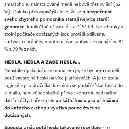
smartphonu nainstalované méně než dvě třetiny lidí (62
%). Daleko překvapivější ale je, že se
o bezpečnost
svého chytrého pomocníka starají nejvíce starší
generace
, konkrétně uživatelé starší 51 let. Notebooky a
stolní počítače dotázaných jsou proti škodlivému
softwaru chráněny mnohem lépe, antivir se nachází na 84
% a 78 % z nich.
HESLA, HESLA A ZASE HESLA...
Neustále opakujícím se moudrem je, že bychom neměli
používat stejné heslo na více platformách. A je to zcela
logické – pro útočníka, kterému se podaří získat heslo do
e-mailu, není vůbec složité převzít kontrolu nad našimi
dalšími účty. I přesto ale
unikátní heslo pro přihlášení
do každého e-shopu využívá pouze čtvrtina
dotázaných
.
Spousta z nás poté hesla takzvaně recykluje
– to