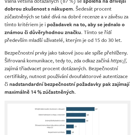
Valná většina dotázaných (87 %) se
spoléhá na dřívější
dobrou zkušenost s nákupem
. Šedesát procent
zúčastněných se také dívá na dobré recenze a v závěsu za
tímto kritériem je i
požadavek na to, aby se jednalo o
známou či důvěryhodnou značku
. Tímto se řídí
především mladší uživatelé, kterým je od 15 do 30 let.
Bezpečnostní prvky jako takové jsou ale spíše přehlíženy.
Šifrovaná komunikace, tedy to, zda odkaz začíná
https://,
zajímá třiadvacet procent dotázaných. Bezpečnostní
certifikáty, nutnost používání dvoufaktorové autentizace
či
nadstandardní bezpečnostní požadavky pak zajímají
maximálně 14 % zúčastněných
.