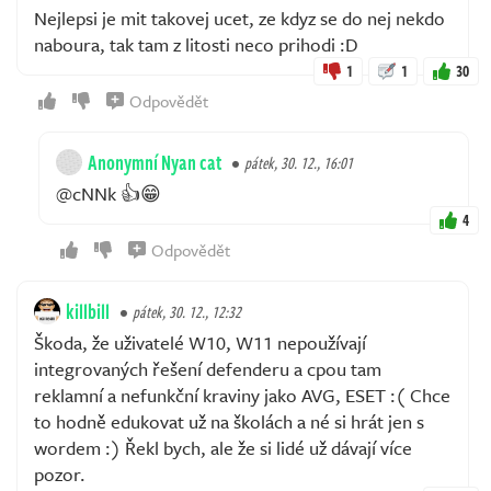
Nejlepsi je mit takovej ucet, ze kdyz se do nej nekdo
naboura, tak tam z litosti neco prihodi :D
1
1
30
Odpovědět
Anonymní Nyan cat
pátek, 30. 12., 16:01
@cNNk 👍😁
4
Odpovědět
killbill
pátek, 30. 12., 12:32
Škoda, že uživatelé W10, W11 nepoužívají
integrovaných řešení defenderu a cpou tam
reklamní a nefunkční kraviny jako AVG, ESET :( Chce
to hodně edukovat už na školách a né si hrát jen s
wordem :) Řekl bych, ale že si lidé už dávají více
pozor.