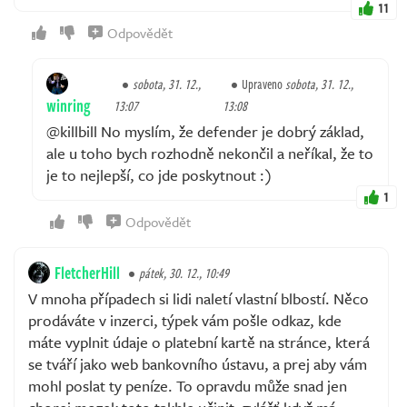
11
Odpovědět
sobota, 31. 12.,
Upraveno
sobota, 31. 12.,
winring
13:07
13:08
@killbill No myslím, že defender je dobrý základ,
ale u toho bych rozhodně nekončil a neříkal, že to
je to nejlepší, co jde poskytnout :)
1
Odpovědět
FletcherHill
pátek, 30. 12., 10:49
V mnoha případech si lidi naletí vlastní blbostí. Něco
prodáváte v inzerci, týpek vám pošle odkaz, kde
máte vyplnit údaje o platební kartě na stránce, která
se tváří jako web bankovního ústavu, a prej aby vám
mohl poslat ty peníze. To opravdu může snad jen