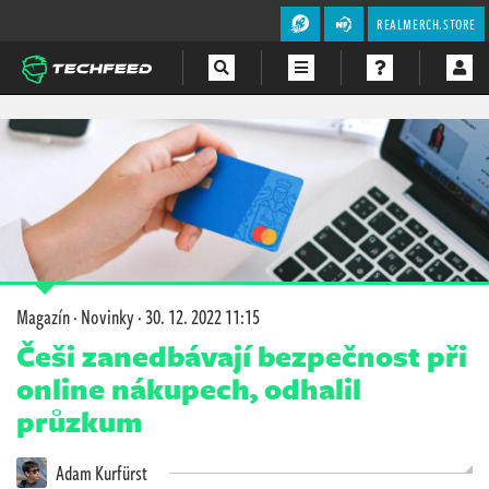
REALMERCH.STORE
Magazín
Videa
Soutěže
Magazín
·
Novinky
·
30. 12. 2022 11:15
Češi zanedbávají bezpečnost při
online nákupech, odhalil
průzkum
Adam Kurfürst