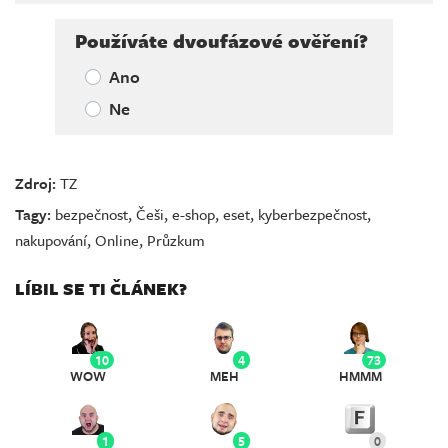
Používáte dvoufázové ověření?
Ano
Ne
Zdroj:
TZ
Tagy:
bezpečnost
,
Češi
,
e-shop
,
eset
,
kyberbezpečnost
,
nakupování
,
Online
,
Průzkum
LÍBIL SE TI ČLÁNEK?
10
4
73
WOW
MEH
HMMM
1
5
0