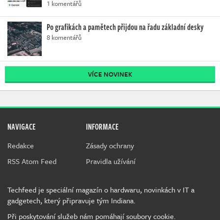
1 komentářů
Po grafikách a pamětech přijdou na řadu základní desky
8 komentářů
VÍCE NOVINEK
NAVIGACE
INFORMACE
Redakce
Zásady ochrany
RSS Atom Feed
Pravidla užívání
Techfeed je speciální magazín o hardwaru, novinkách v IT a
gadgetech, který připravuje tým Indiana.
Při poskytování služeb nám pomáhají soubory cookie.