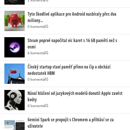
Tyto škodlivé aplikace pro Android nasbíraly přes dva
miliony…
0 komentářů
Steam poprvé napočítal víc karet s 16 GB paměti než s
osmi
6 komentářů
Čínský startup staví paměť přímo na čip a obchází
nedostatek HBM
0 komentářů
Nával hlášení od jazykových modelů donutil Apple zavést
kvóty
0 komentářů
Gemini Spark se propojil s Chromem a přihlásí se za
uživatele