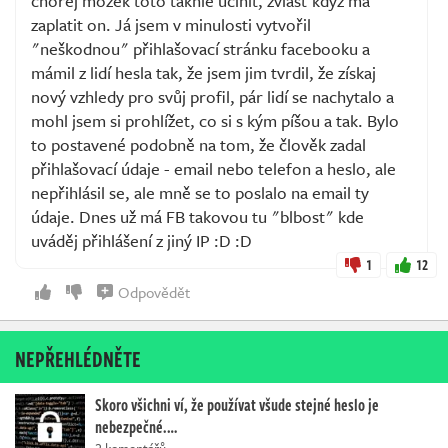
chorej mozek toto takhle učinit, zvlášť když má
zaplatit on. Já jsem v minulosti vytvořil
"neškodnou" přihlašovací stránku facebooku a
mámil z lidí hesla tak, že jsem jim tvrdil, že získaj
nový vzhledy pro svůj profil, pár lidí se nachytalo a
mohl jsem si prohlížet, co si s kým píšou a tak. Bylo
to postavené podobně na tom, že člověk zadal
přihlašovací údaje - email nebo telefon a heslo, ale
nepřihlásil se, ale mně se to poslalo na email ty
údaje. Dnes už má FB takovou tu "blbost" kde
uváděj přihlášení z jiný IP :D :D
1
12
Odpovědět
NEPŘEHLÉDNĚTE
Skoro všichni ví, že používat všude stejné heslo je
nebezpečné.…
2 komentářů