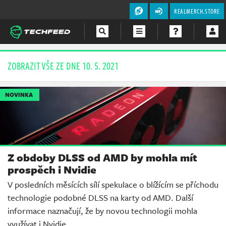
REALMERCH.STORE
Magazín
ZOBRAZIT VŠE ZE DNE 10. 5. 2021
Videa
NOVINKA
Soutěže
Z obdoby DLSS od AMD by mohla mít
prospěch i Nvidie
V posledních měsících sílí spekulace o blížícím se příchodu
technologie podobné DLSS na karty od AMD. Další
informace naznačují, že by novou technologii mohla
využívat i Nvidie.