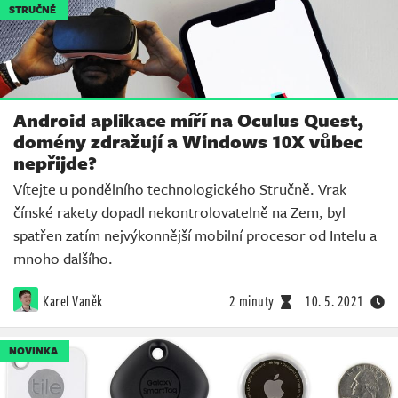
STRUČNĚ
Android aplikace míří na Oculus Quest,
domény zdražují a Windows 10X vůbec
nepřijde?
Vítejte u pondělního technologického Stručně. Vrak
čínské rakety dopadl nekontrolovatelně na Zem, byl
spatřen zatím nejvýkonnější mobilní procesor od Intelu a
mnoho dalšího.
Karel Vaněk
2 minuty
10. 5. 2021
NOVINKA