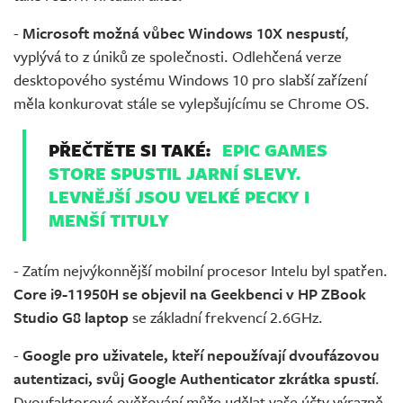
-
Microsoft možná vůbec Windows 10X nespustí
,
vyplývá to z úniků ze společnosti. Odlehčená verze
desktopového systému Windows 10 pro slabší zařízení
měla konkurovat stále se vylepšujícímu se Chrome OS.
PŘEČTĚTE SI TAKÉ:
EPIC GAMES
STORE SPUSTIL JARNÍ SLEVY.
LEVNĚJŠÍ JSOU VELKÉ PECKY I
MENŠÍ TITULY
- Zatím nejvýkonnější mobilní procesor Intelu byl spatřen.
Core i9-11950H se objevil na Geekbenci v HP ZBook
Studio G8 laptop
se základní frekvencí 2.6GHz.
-
Google pro uživatele, kteří nepoužívají dvoufázovou
autentizaci, svůj Google Authenticator zkrátka spustí
.
Dvoufaktorové ověřování může udělat vaše účty výrazně