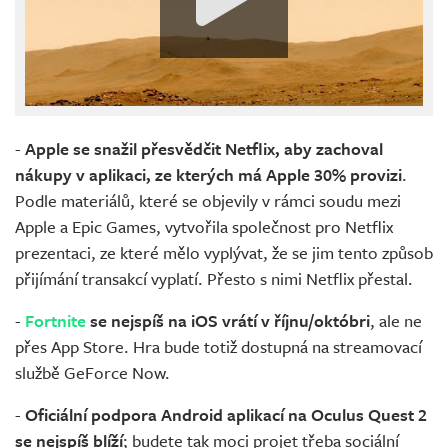
-
Apple se snažil přesvědčit Netflix, aby zachoval
nákupy v aplikaci, ze kterých má Apple 30% provizi
.
Podle materiálů, které se objevily v rámci soudu mezi
Apple a Epic Games, vytvořila společnost pro Netflix
prezentaci, ze které mělo vyplývat, že se jim tento způsob
přijímání transakcí vyplatí. Přesto s nimi Netflix přestal.
-
Fortnite
se nejspíš na iOS vrátí v říjnu/októbri
, ale ne
přes App Store. Hra bude totiž dostupná na streamovací
službě GeForce Now.
-
Oficiální podpora Android aplikací na Oculus Quest 2
se nejspíš blíží
; budete tak moci projet třeba sociální