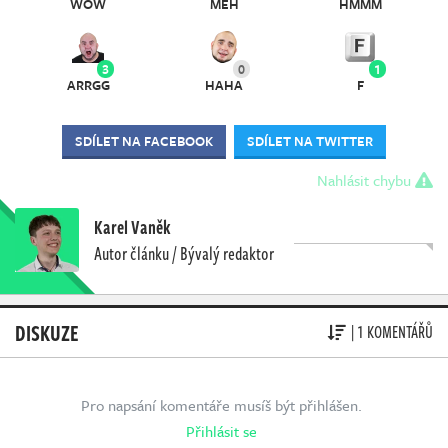
WOW
MEH
HMMM
3
0
1
ARRGG
HAHA
F
SDÍLET NA FACEBOOK
SDÍLET NA TWITTER
Nahlásit chybu
Karel Vaněk
Autor článku / Bývalý redaktor
DISKUZE
| 1 KOMENTÁŘŮ
Pro napsání komentáře musíš být přihlášen.
Přihlásit se