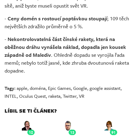
sítě, aniž byste museli opustit svět VR.
-
Ceny domén s rostoucí poptávkou stoupají
; 109 těch
největších zdražilo průměrně o 5 %.
-
Nekontrolovatelná část čínské rakety, která na
oběžnou dráhu vynášela náklad, dopadla jen kousek
západně od Malediv
. Ohledně dopadu se vyrojila řada
memů; nebylo totiž jasné, kde zhruba dvoutunová raketa
dopadne.
Tagy:
apple
,
doména
,
Epic Games
,
Google
,
google assistant
,
INTEL
,
Oculus Quest
,
raketa
,
Twitter
,
VR
LÍBIL SE TI ČLÁNEK?
18
13
91