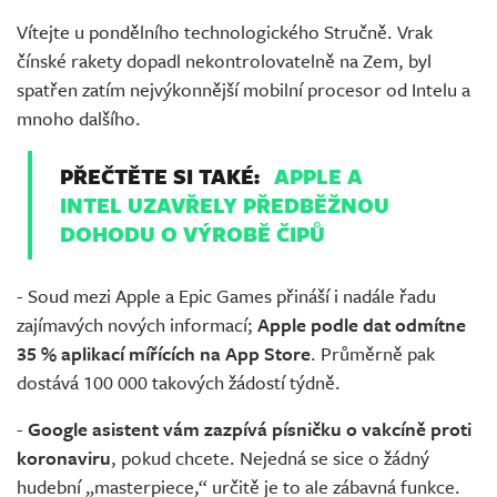
Vítejte u pondělního technologického Stručně. Vrak
čínské rakety dopadl nekontrolovatelně na Zem, byl
spatřen zatím nejvýkonnější mobilní procesor od Intelu a
mnoho dalšího.
PŘEČTĚTE SI TAKÉ:
APPLE A
INTEL UZAVŘELY PŘEDBĚŽNOU
DOHODU O VÝROBĚ ČIPŮ
- Soud mezi Apple a Epic Games přináší i nadále řadu
zajímavých nových informací;
Apple podle dat odmítne
35 % aplikací mířících na App Store
. Průměrně pak
dostává 100 000 takových žádostí týdně.
-
Google asistent vám zazpívá písničku o vakcíně proti
koronaviru
, pokud chcete. Nejedná se sice o žádný
hudební „masterpiece,“ určitě je to ale zábavná funkce.