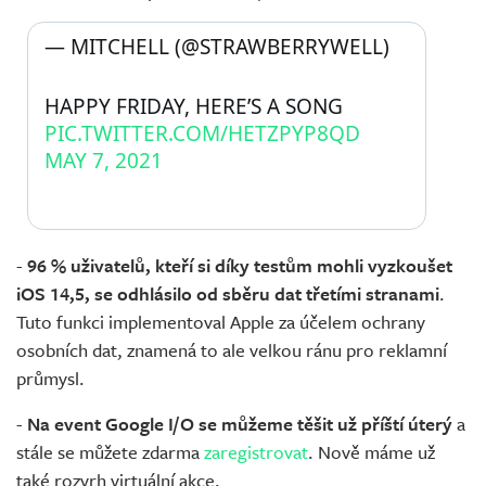
— MITCHELL (@STRAWBERRYWELL) 
HAPPY FRIDAY, HERE’S A SONG 
PIC.TWITTER.COM/HETZPYP8QD
MAY 7, 2021
-
96 % uživatelů, kteří si díky testům mohli vyzkoušet
iOS 14,5, se odhlásilo od sběru dat třetími stranami
.
Tuto funkci implementoval Apple za účelem ochrany
osobních dat, znamená to ale velkou ránu pro reklamní
průmysl.
-
Na event Google I/O se můžeme těšit už příští úterý
a
stále se můžete zdarma
zaregistrovat
. Nově máme už
také rozvrh virtuální akce.