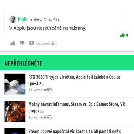
Pipin
úterý, 11. 5., 4:13
V Applu jsou neskutečně nenažraný.
8
Odpovědět
NEPŘEHLÉDNĚTE
RTX 3080 Ti vyjde v květnu, Apple čelí žalobě a Oculus
Quest 2…
11 komentářů
Možný návrat inFamous, Steam vs. Epic Games Store, VR
projekt…
18 komentářů
Steam poprvé napočítal víc karet s 16 GB paměti než s