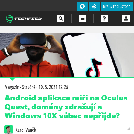
REALMERCH.STORE
Magazín
Videa
Soutěže
Magazín
·
Stručně
·
10. 5. 2021 12:26
Android aplikace míří na Oculus
Quest, domény zdražují a
Windows 10X vůbec nepřijde?
Karel Vaněk