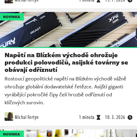
NOVINKA
Napětí na Blízkém východě ohrožuje
produkci polovodičů, asijské továrny se
obávají odříznutí
Rostoucí geopolitické napětí na Blízkém východě vážně
ohrožuje globální dodavatelské řetězce. Asijští giganti
vyrábějící pokročilé čipy čelí hrozbě odříznutí od
klíčových surovin.
Michal Fortyn
1 minuta
10. 3. 2026
NOVINKA