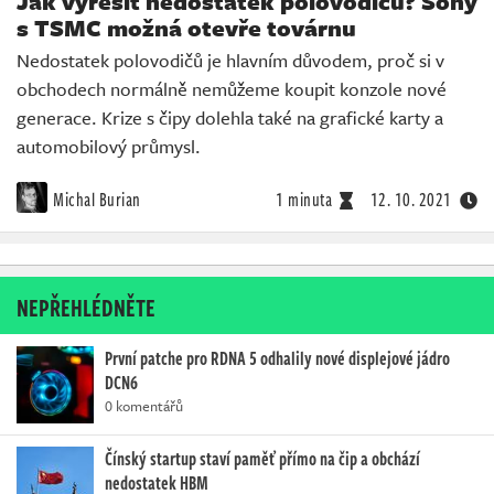
Jak vyřešit nedostatek polovodičů? Sony
s TSMC možná otevře továrnu
Nedostatek polovodičů je hlavním důvodem, proč si v
obchodech normálně nemůžeme koupit konzole nové
generace. Krize s čipy dolehla také na grafické karty a
automobilový průmysl.
Michal Burian
1 minuta
12. 10. 2021
NEPŘEHLÉDNĚTE
První patche pro RDNA 5 odhalily nové displejové jádro
DCN6
0 komentářů
Čínský startup staví paměť přímo na čip a obchází
nedostatek HBM