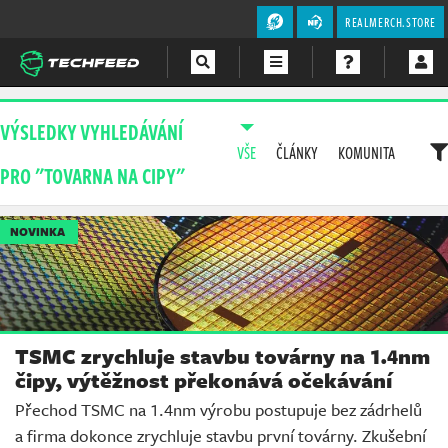
REALMERCH.STORE
Magazín
VÝSLEDKY VYHLEDÁVÁNÍ
VŠE
ČLÁNKY
KOMUNITA
Videa
PRO "TOVARNA NA CIPY"
Soutěže
NOVINKA
TSMC zrychluje stavbu továrny na 1.4nm
čipy, výtěžnost překonává očekávání
Přechod TSMC na 1.4nm výrobu postupuje bez zádrhelů
a firma dokonce zrychluje stavbu první továrny. Zkušební