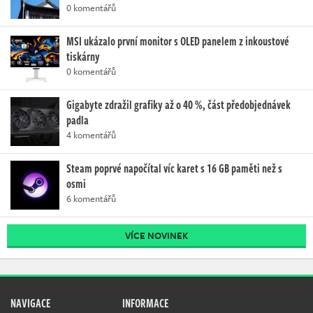
0 komentářů
MSI ukázalo první monitor s OLED panelem z inkoustové
tiskárny
0 komentářů
Gigabyte zdražil grafiky až o 40 %, část předobjednávek
padla
4 komentářů
Steam poprvé napočítal víc karet s 16 GB paměti než s
osmi
6 komentářů
VÍCE NOVINEK
NAVIGACE
INFORMACE