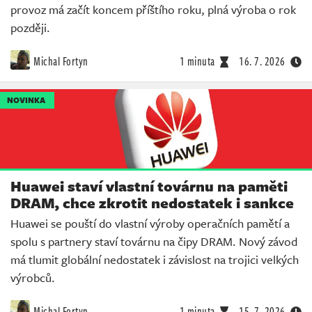
provoz má začít koncem příštího roku, plná výroba o rok
později.
Michal Fortyn
1 minuta
16. 7. 2026
NOVINKA
Huawei staví vlastní továrnu na paměti
DRAM, chce zkrotit nedostatek i sankce
Huawei se pouští do vlastní výroby operačních pamětí a
spolu s partnery staví továrnu na čipy DRAM. Nový závod
má tlumit globální nedostatek i závislost na trojici velkých
výrobců.
Michal Fortyn
1 minuta
15. 7. 2026