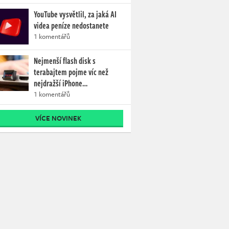
YouTube vysvětlil, za jaká AI
videa peníze nedostanete
1 komentářů
Nejmenší flash disk s
terabajtem pojme víc než
nejdražší iPhone…
1 komentářů
VÍCE NOVINEK