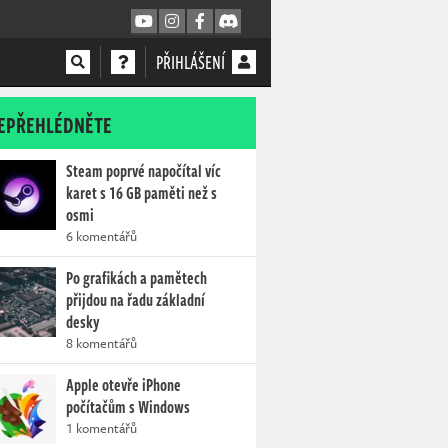
PŘIHLÁŠENÍ
EPŘEHLÉDNĚTE
Steam poprvé napočítal víc
karet s 16 GB paměti než s
osmi
6 komentářů
Po grafikách a pamětech
přijdou na řadu základní
desky
8 komentářů
Apple otevře iPhone
počítačům s Windows
1 komentářů