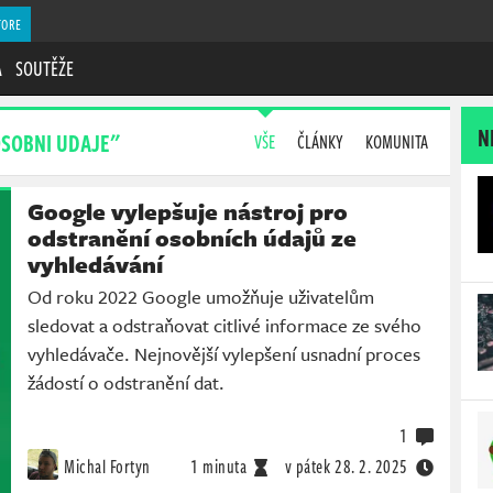
TORE
A
SOUTĚŽE
N
OSOBNI UDAJE"
VŠE
ČLÁNKY
KOMUNITA
Google vylepšuje nástroj pro
odstranění osobních údajů ze
vyhledávání
Od roku 2022 Google umožňuje uživatelům
sledovat a odstraňovat citlivé informace ze svého
vyhledávače. Nejnovější vylepšení usnadní proces
žádostí o odstranění dat.
1
Michal Fortyn
1 minuta
v pátek
28. 2. 2025