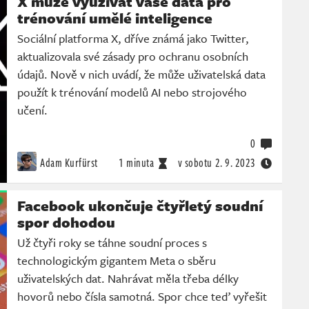
X může využívat vaše data pro
trénování umělé inteligence
Sociální platforma X, dříve známá jako Twitter,
aktualizovala své zásady pro ochranu osobních
údajů. Nově v nich uvádí, že může uživatelská data
použít k trénování modelů AI nebo strojového
učení.
0
Adam Kurfürst
1 minuta
v sobotu
2. 9. 2023
Facebook ukončuje čtyřletý soudní
spor dohodou
Už čtyři roky se táhne soudní proces s
technologickým gigantem Meta o sběru
uživatelských dat. Nahrávat měla třeba délky
hovorů nebo čísla samotná. Spor chce teď vyřešit