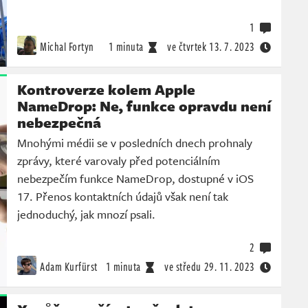
1
Michal Fortyn
1 minuta
ve čtvrtek
13. 7. 2023
Kontroverze kolem Apple
NameDrop: Ne, funkce opravdu není
nebezpečná
Mnohými médii se v posledních dnech prohnaly
zprávy, které varovaly před potenciálním
nebezpečím funkce NameDrop, dostupné v iOS
17. Přenos kontaktních údajů však není tak
jednoduchý, jak mnozí psali.
2
Adam Kurfürst
1 minuta
ve středu
29. 11. 2023