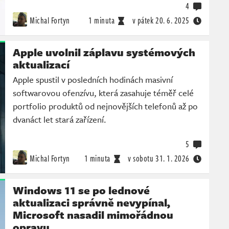
4
Michal Fortyn
1 minuta
v pátek
20. 6. 2025
Apple uvolnil záplavu systémových
aktualizací
Apple spustil v posledních hodinách masivní
softwarovou ofenzívu, která zasahuje téměř celé
portfolio produktů od nejnovějších telefonů až po
dvanáct let stará zařízení.
5
Michal Fortyn
1 minuta
v sobotu
31. 1. 2026
Windows 11 se po lednové
aktualizaci správně nevypínal,
Microsoft nasadil mimořádnou
opravu