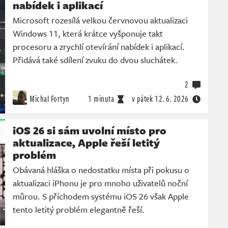
nabídek i aplikací
Microsoft rozesílá velkou červnovou aktualizaci
Windows 11, která krátce vyšponuje takt
procesoru a zrychlí otevírání nabídek i aplikací.
Přidává také sdílení zvuku do dvou sluchátek.
2
Michal Fortyn
1 minuta
v pátek
12. 6. 2026
iOS 26 si sám uvolní místo pro
aktualizace, Apple řeší letitý
problém
Obávaná hláška o nedostatku místa při pokusu o
aktualizaci iPhonu je pro mnoho uživatelů noční
můrou. S příchodem systému iOS 26 však Apple
tento letitý problém elegantně řeší.