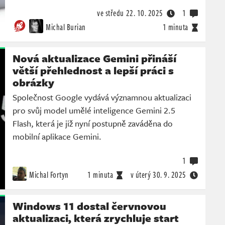
ve středu
22. 10. 2025
1
Michal Burian
1 minuta
Nová aktualizace Gemini přináší
větší přehlednost a lepší práci s
obrázky
Společnost Google vydává významnou aktualizaci
pro svůj model umělé inteligence Gemini 2.5
Flash, která je již nyní postupně zaváděna do
mobilní aplikace Gemini.
1
Michal Fortyn
1 minuta
v úterý
30. 9. 2025
Windows 11 dostal červnovou
aktualizaci, která zrychluje start