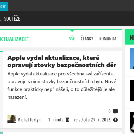
TORE
A
SOUTĚŽE
N
AKTUALIZACE"
VŠE
ČLÁNKY
KOMUNITA
Apple vydal aktualizace, které
opravují stovky bezpečnostních děr
Apple vydal aktualizace pro všechna svá zařízení a
opravuje s nimi stovky bezpečnostních chyb. Nové
funkce prakticky nepřinášejí, o to důležitější je ale
nasazení.
0
Michal Fortyn
1 minuta
ve středu
29. 7. 2026