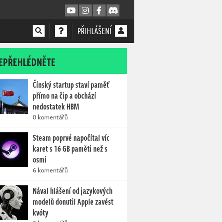
PŘIHLÁŠENÍ
EPŘEHLÉDNĚTE
Čínský startup staví paměť
přímo na čip a obchází
nedostatek HBM
0 komentářů
Steam poprvé napočítal víc
karet s 16 GB paměti než s
osmi
6 komentářů
Nával hlášení od jazykových
modelů donutil Apple zavést
kvóty