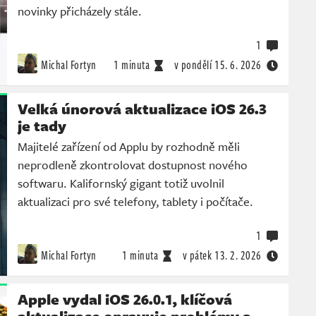
novinky přicházely stále.
1
Michal Fortyn
1 minuta
v pondělí
15. 6. 2026
Velká únorová aktualizace iOS 26.3
je tady
Majitelé zařízení od Applu by rozhodně měli
neprodleně zkontrolovat dostupnost nového
softwaru. Kalifornský gigant totiž uvolnil
aktualizaci pro své telefony, tablety i počítače.
1
Michal Fortyn
1 minuta
v pátek
13. 2. 2026
Apple vydal iOS 26.0.1, klíčová