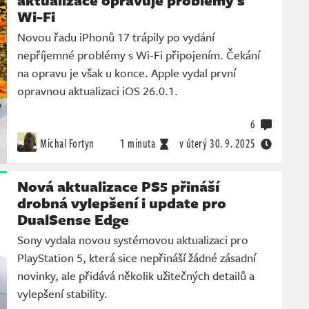
aktualizace opravuje problémy s
Wi-Fi
Novou řadu iPhonů 17 trápily po vydání
nepříjemné problémy s Wi-Fi připojením. Čekání
na opravu je však u konce. Apple vydal první
opravnou aktualizaci iOS 26.0.1.
6
Michal Fortyn
1 minuta
v úterý
30. 9. 2025
Nová aktualizace PS5 přináší
drobná vylepšení i update pro
DualSense Edge
Sony vydala novou systémovou aktualizaci pro
PlayStation 5, která sice nepřináší žádné zásadní
novinky, ale přidává několik užitečných detailů a
vylepšení stability.