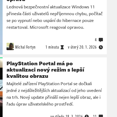
Lednová bezpečnostní aktualizace Windows 11
přinesla části uživatelů nepříjemnou chybu, počítač
se po vypnutí nebo uspání do hibernace pouze
restartoval. Microsoft reagoval opravou.
4
Michal Fortyn
1 minuta
v úterý
20. 1. 2026
PlayStation Portal má po
aktualizaci nový režim s lepší
kvalitou obrazu
Majitelé zařízení PlayStation Portal se dočkali
jedné z nejdůležitějších aktualizací od jeho uvedení
na trh. Nový update přináší nejen lepší obraz, ale i
řadu úprav uživatelského prostředí.
ve středu
18. 3. 2026
11