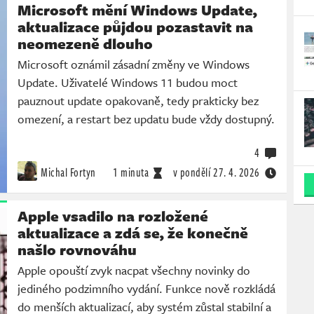
Microsoft mění Windows Update,
aktualizace půjdou pozastavit na
neomezeně dlouho
Microsoft oznámil zásadní změny ve Windows
Update. Uživatelé Windows 11 budou moct
pauznout update opakovaně, tedy prakticky bez
omezení, a restart bez updatu bude vždy dostupný.
4
Michal Fortyn
1 minuta
v pondělí
27. 4. 2026
Apple vsadilo na rozložené
aktualizace a zdá se, že konečně
našlo rovnováhu
Apple opouští zvyk nacpat všechny novinky do
jediného podzimního vydání. Funkce nově rozkládá
do menších aktualizací, aby systém zůstal stabilní a