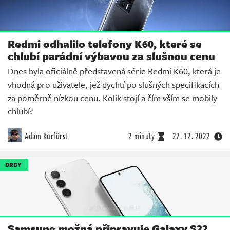
Redmi odhalilo telefony K60, které se
chlubí parádní výbavou za slušnou cenu
Dnes byla oficiálně představená série Redmi K60, která je
vhodná pro uživatele, jež dychtí po slušných specifikacích
za poměrně nízkou cenu. Kolik stojí a čím vším se mobily
chlubí?
Adam Kurfürst
2 minuty
27. 12. 2022
DRBY
Samsung možná připravuje Galaxy S22