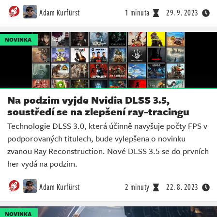
Adam Kurfürst
1 minuta
29. 9. 2023
NOVINKA
Na podzim vyjde Nvidia DLSS 3.5,
soustředí se na zlepšení ray-tracingu
Technologie DLSS 3.0, která účinně navyšuje počty FPS v
podporovaných titulech, bude vylepšena o novinku
zvanou Ray Reconstruction. Nové DLSS 3.5 se do prvních
her vydá na podzim.
Adam Kurfürst
2 minuty
22. 8. 2023
NOVINKA