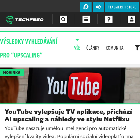
REALMERCH.STORE
Magazín
VÝSLEDKY VYHLEDÁVÁNÍ
VŠE
ČLÁNKY
KOMUNITA
Videa
PRO "UPSCALING"
Soutěže
NOVINKA
YouTube vylepšuje TV aplikace, přichází
AI upscaling a náhledy ve stylu Netflixu
YouTube nasazuje umělou inteligenci pro automatické
vylepšení kvality videa. Populární sociální videoplatforma