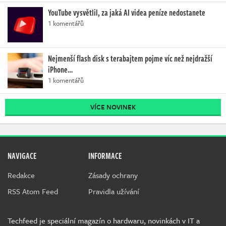
YouTube vysvětlil, za jaká AI videa peníze nedostanete
1 komentářů
Nejmenší flash disk s terabajtem pojme víc než nejdražší
iPhone…
1 komentářů
VÍCE NOVINEK
NAVIGACE
INFORMACE
Redakce
Zásady ochrany
RSS Atom Feed
Pravidla užívání
Techfeed je speciální magazín o hardwaru, novinkách v IT a