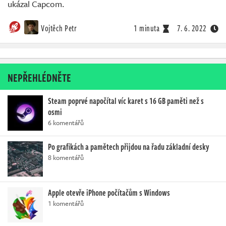
ukázal Capcom.
Vojtěch Petr
1 minuta
7. 6. 2022
NEPŘEHLÉDNĚTE
Steam poprvé napočítal víc karet s 16 GB paměti než s
osmi
6 komentářů
Po grafikách a pamětech přijdou na řadu základní desky
8 komentářů
Apple otevře iPhone počítačům s Windows
1 komentářů