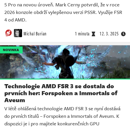
5 Pro na novou úroveň. Mark Cerny potvrdil, že v roce
2026 konzole obdrží vylepšenou verzi PSSR. Využije FSR
4 od AMD.
Michal Burian
1 minuta
12. 3. 2025
NOVINKA
Technologie AMD FSR 3 se dostala do
prvních her: Forspoken a Immortals of
Aveum
V létě ohlášená technologie AMD FSR 3 se nyní dostává
do prvních titulů – Forspoken a Immortals of Aveum. K
dispozici je i pro majitele konkurenčních GPU