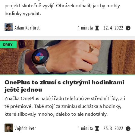
projekt skutečně vyvíjí. Obrázek odhalil, jak by mohly
hodinky vypadat.
Adam Kurfürst
1 minuta
22. 4. 2022
DRBY
OnePlus to zkusí s chytrými hodinkami
ještě jednou
Značka OnePlus nabízí řadu telefonů ze střední třídy, a i
té prémiové. Také stojí za zmínku sluchátka a hodinky,
které slibovaly mnoho, daleko to ale nedotáhly.
Vojtěch Petr
1 minuta
25. 3. 2022