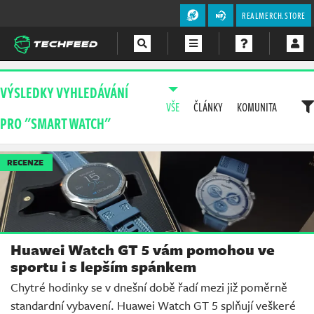
REALMERCH.STORE
Magazín
VÝSLEDKY VYHLEDÁVÁNÍ
VŠE
ČLÁNKY
KOMUNITA
Videa
PRO "SMART WATCH"
Soutěže
RECENZE
Huawei Watch GT 5 vám pomohou ve
sportu i s lepším spánkem
Chytré hodinky se v dnešní době řadí mezi již poměrně
standardní vybavení. Huawei Watch GT 5 splňují veškeré