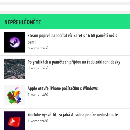
NEPŘEHLÉDNĚTE
Steam poprvé napočítal víc karet s 16 GB paměti než s
osmi
6 komentářů
Po grafikách a pamětech přijdou na řadu základní desky
8 komentářů
Apple otevře iPhone počítačům s Windows
1 komentářů
YouTube vysvětlil, za jaká AI videa peníze nedostanete
1 komentářů