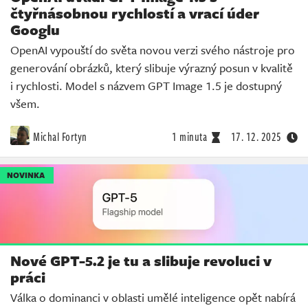
čtyřnásobnou rychlostí a vrací úder
Googlu
OpenAI vypouští do světa novou verzi svého nástroje pro
generování obrázků, který slibuje výrazný posun v kvalitě
i rychlosti. Model s názvem GPT Image 1.5 je dostupný
všem.
Michal Fortyn
1 minuta
17. 12. 2025
NOVINKA
Nové GPT-5.2 je tu a slibuje revoluci v
práci
Válka o dominanci v oblasti umělé inteligence opět nabírá