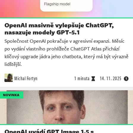
OpenAI masivně vylepšuje ChatGPT,
nasazuje modely GPT-5.1
Společnost OpenAI pokračuje v agresivní expanzi. Měsíc
po vydání vlastního prohlížeče ChatGPT Atlas přichází
klíčový upgrade jádra jeho chatbota, který má být výrazně
lidštější.
Michal Fortyn
1 minuta
14. 11. 2025
NOVINKA
OpenAI uvádí GPT Image 1.5 s