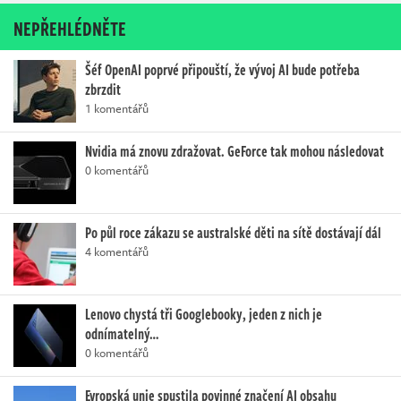
NEPŘEHLÉDNĚTE
Šéf OpenAI poprvé připouští, že vývoj AI bude potřeba
zbrzdit
1 komentářů
Nvidia má znovu zdražovat. GeForce tak mohou následovat
0 komentářů
Po půl roce zákazu se australské děti na sítě dostávají dál
4 komentářů
Lenovo chystá tři Googlebooky, jeden z nich je
odnímatelný…
0 komentářů
Evropská unie spustila povinné značení AI obsahu