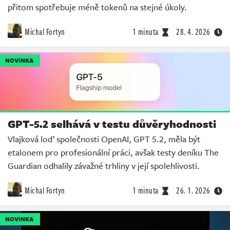
přitom spotřebuje méně tokenů na stejné úkoly.
Michal Fortyn
1 minuta
28. 4. 2026
NOVINKA
GPT-5.2 selhává v testu důvěryhodnosti
Vlajková loď společnosti OpenAI, GPT 5.2, měla být
etalonem pro profesionální práci, avšak testy deníku The
Guardian odhalily závažné trhliny v její spolehlivosti.
Michal Fortyn
1 minuta
26. 1. 2026
NOVINKA