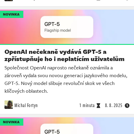
NOVINKA
OpenAI nečekaně vydává GPT-5 a
zpřístupňuje ho i neplatícím uživatelům
Společnost OpenAI naprosto nečekaně oznámila a
zároveň vydala svou novou generaci jazykového modelu,
GPT-5. Nový model slibuje revoluční skok ve všech
klíčových oblastech.
Michal Fortyn
1 minuta
8. 8. 2025
NOVINKA