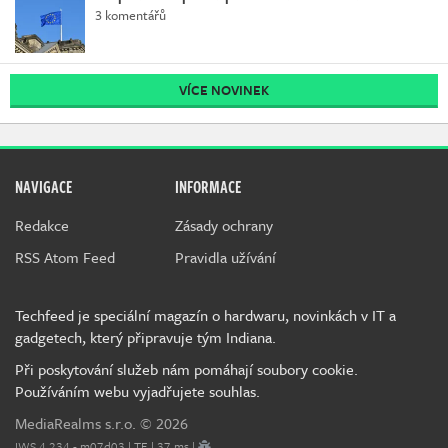
3 komentářů
VÍCE NOVINEK
NAVIGACE
INFORMACE
Redakce
Zásady ochrany
RSS Atom Feed
Pravidla užívání
Techfeed je speciální magazín o hardwaru, novinkách v IT a
gadgetech, který připravuje tým Indiana.
Při poskytování služeb nám pomáhají soubory cookie.
Používáním webu vyjadřujete souhlas.
MediaRealms s.r.o.
© 2026
IWS 4.234 - m07d03 | TE | 37 ms |