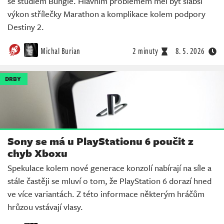
se studiem Bungie. Hlavním problémem měl být slabší
výkon střílečky Marathon a komplikace kolem podpory
Destiny 2.
Michal Burian
2 minuty
8. 5. 2026
DRBY
Sony se má u PlayStationu 6 poučit z
chyb Xboxu
Spekulace kolem nové generace konzolí nabírají na síle a
stále častěji se mluví o tom, že PlayStation 6 dorazí hned
ve více variantách. Z této informace některým hráčům
hrůzou vstávají vlasy.