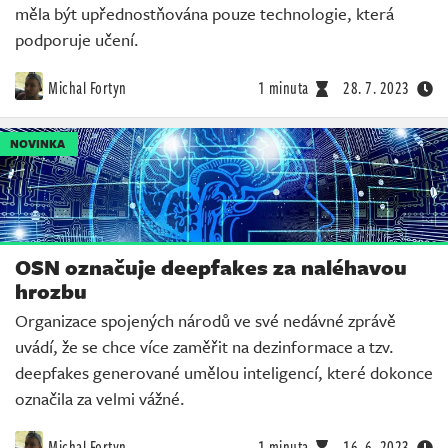
měla být upřednostňována pouze technologie, která
podporuje učení.
Michal Fortyn
1 minuta
28. 7. 2023
NOVINKA
OSN označuje deepfakes za naléhavou
hrozbu
Organizace spojených národů ve své nedávné zprávě
uvádí, že se chce více zaměřit na dezinformace a tzv.
deepfakes generované umělou inteligencí, které dokonce
označila za velmi vážné.
Michal Fortyn
1 minuta
16. 6. 2023