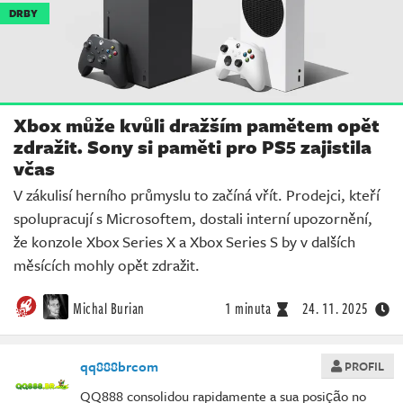
DRBY
Xbox může kvůli dražším pamětem opět
zdražit. Sony si paměti pro PS5 zajistila
včas
V zákulisí herního průmyslu to začíná vřít. Prodejci, kteří
spolupracují s Microsoftem, dostali interní upozornění,
že konzole Xbox Series X a Xbox Series S by v dalších
měsících mohly opět zdražit.
Michal Burian
1 minuta
24. 11. 2025
qq888brcom
PROFIL
QQ888 consolidou rapidamente a sua posição no