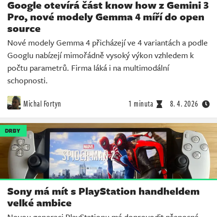
Google otevírá část know how z Gemini 3
Pro, nové modely Gemma 4 míří do open
source
Nové modely Gemma 4 přicházejí ve 4 variantách a podle
Googlu nabízejí mimořádně vysoký výkon vzhledem k
počtu parametrů. Firma láká i na multimodální
schopnosti.
Michal Fortyn
1 minuta
8. 4. 2026
DRBY
Sony má mít s PlayStation handheldem
velké ambice
Novou generaci PlayStationu má doprovodit přenosná