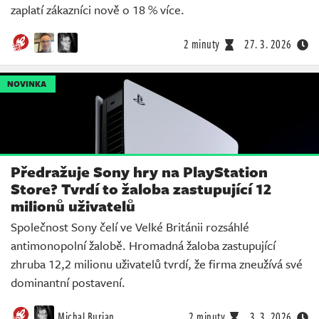
zaplatí zákazníci nově o 18 % více.
2 minuty
27. 3. 2026
NOVINKA
Předražuje Sony hry na PlayStation
Store? Tvrdí to žaloba zastupující 12
milionů uživatelů
Společnost Sony čelí ve Velké Británii rozsáhlé
antimonopolní žalobě. Hromadná žaloba zastupující
zhruba 12,2 milionu uživatelů tvrdí, že firma zneužívá své
dominantní postavení.
Michal Burian
2 minuty
3. 3. 2026