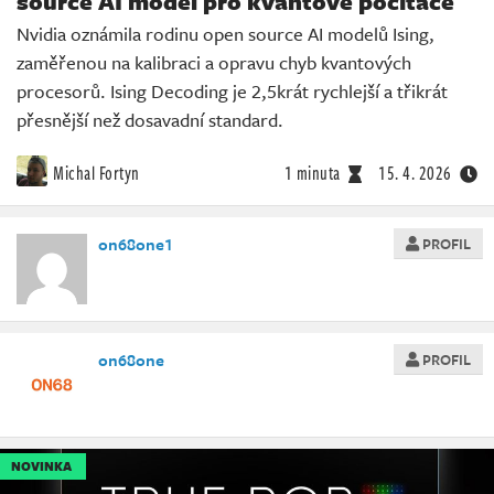
source AI model pro kvantové počítače
Nvidia oznámila rodinu open source AI modelů Ising,
zaměřenou na kalibraci a opravu chyb kvantových
procesorů. Ising Decoding je 2,5krát rychlejší a třikrát
přesnější než dosavadní standard.
Michal Fortyn
1 minuta
15. 4. 2026
on68one1
PROFIL
on68one
PROFIL
NOVINKA