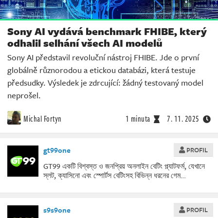
Sony AI vydává benchmark FHIBE, který
odhalil selhání všech AI modelů
Sony AI představil revoluční nástroj FHIBE. Jde o první
globálně různorodou a etickou databázi, která testuje
předsudky. Výsledek je zdrcující: žádný testovaný model
neprošel.
Michal Fortyn
1 minuta
7. 11. 2025
gt99one
PROFIL
GT99 একটি বিশ্বস্ত ও জনপ্রিয় অনলাইন বেটিং প্ল্যাটফর্ম, যেখানে
স্লট, ক্যাসিনো এবং স্পোর্টস বেটিংসহ বিভিন্ন ধরনের গেম…
s9s9one
PROFIL