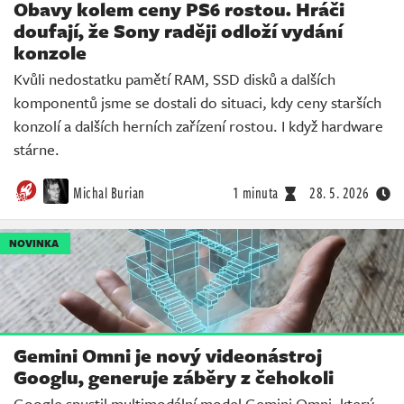
Obavy kolem ceny PS6 rostou. Hráči
doufají, že Sony raději odloží vydání
konzole
Kvůli nedostatku pamětí RAM, SSD disků a dalších
komponentů jsme se dostali do situaci, kdy ceny starších
konzolí a dalších herních zařízení rostou. I když hardware
stárne.
Michal Burian
1 minuta
28. 5. 2026
NOVINKA
Gemini Omni je nový videonástroj
Googlu, generuje záběry z čehokoli
Google spustil multimodální model Gemini Omni, který