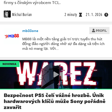
firmy s čínským výrobcem TCL.
Michal Burian
2 minuty
21. 1. 2026
mb88one
PROFIL
MB88 là một nền tảng giải trí trực tuyến thu hút
đông đảo người dùng nhờ sự đa dạng và tiện ích
mà nó mang lại. Với…
NOVINKA
Bezpečnost PS5 čelí vážné hrozbě. Únik
hardwarových klíčů může Sony pořádně
zavařit