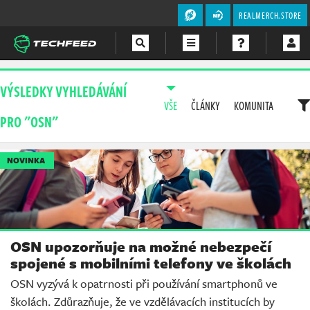
REALMERCH.STORE
Magazín
VÝSLEDKY VYHLEDÁVÁNÍ
VŠE
ČLÁNKY
KOMUNITA
Videa
PRO "OSN"
Soutěže
NOVINKA
OSN upozorňuje na možné nebezpečí
spojené s mobilními telefony ve školách
OSN vyzývá k opatrnosti při používání smartphonů ve
školách. Zdůrazňuje, že ve vzdělávacích institucích by