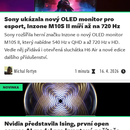
Sony ukázala nový OLED monitor pro
esport, Inzone M10S II míří až na 720 Hz
Sony rozšířila herní značku Inzone o nový OLED monitor
M10S II, který nabídne 540 Hz v QHD a až 720 Hz v HD.
Vedle něj přidává i otevřená sluchátka H6 Air a nové edice
dalšího příslušenství.
Michal Fortyn
1 minuta
16. 4. 2026
NOVINKA
Nvidia představila Ising, první open