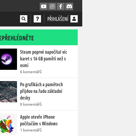
PŘIHLÁŠENÍ
EPŘEHLÉDNĚTE
Steam poprvé napočítal víc
karet s 16 GB paměti než s
osmi
6 komentářů
Po grafikách a pamětech
přijdou na řadu základní
desky
8 komentářů
Apple otevře iPhone
počítačům s Windows
1 komentářů