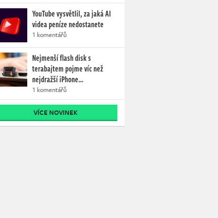
YouTube vysvětlil, za jaká AI
videa peníze nedostanete
1 komentářů
Nejmenší flash disk s
terabajtem pojme víc než
nejdražší iPhone…
1 komentářů
VÍCE NOVINEK