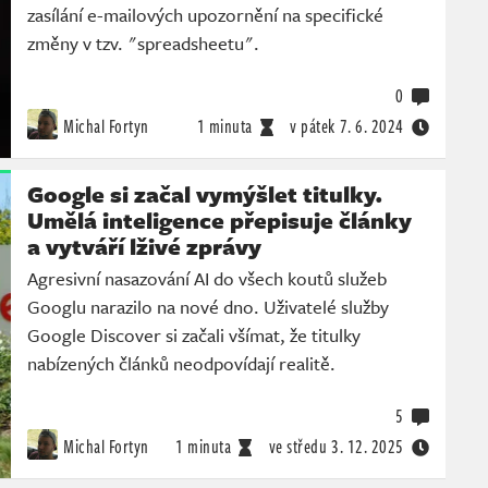
zasílání e-mailových upozornění na specifické
změny v tzv. "spreadsheetu".
0
Michal Fortyn
1 minuta
v pátek
7. 6. 2024
Google si začal vymýšlet titulky.
Umělá inteligence přepisuje články
a vytváří lživé zprávy
Agresivní nasazování AI do všech koutů služeb
Googlu narazilo na nové dno. Uživatelé služby
Google Discover si začali všímat, že titulky
nabízených článků neodpovídají realitě.
5
Michal Fortyn
1 minuta
ve středu
3. 12. 2025