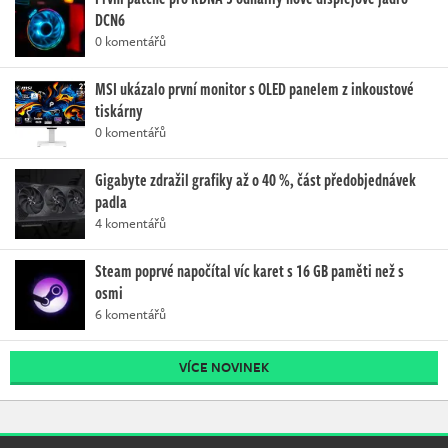
DCN6
0 komentářů
MSI ukázalo první monitor s OLED panelem z inkoustové
tiskárny
0 komentářů
Gigabyte zdražil grafiky až o 40 %, část předobjednávek
padla
4 komentářů
Steam poprvé napočítal víc karet s 16 GB paměti než s
osmi
6 komentářů
VÍCE NOVINEK