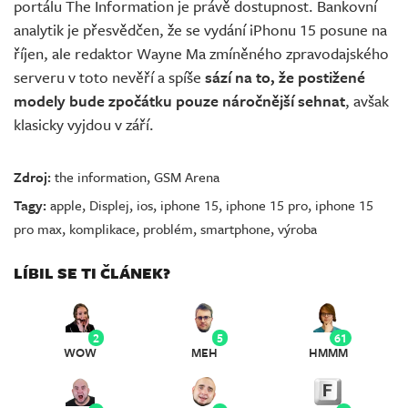
portálu The Information je právě dostupnost. Bankovní
analytik je přesvědčen, že se vydání iPhonu 15 posune na
říjen, ale redaktor Wayne Ma zmíněného zpravodajského
serveru v toto nevěří a spíše
sází na to, že postižené
modely bude zpočátku pouze náročnější sehnat
, avšak
klasicky vyjdou v září.
Zdroj:
the information
,
GSM Arena
Tagy:
apple
,
Displej
,
ios
,
iphone 15
,
iphone 15 pro
,
iphone 15
pro max
,
komplikace
,
problém
,
smartphone
,
výroba
LÍBIL SE TI ČLÁNEK?
2
5
61
WOW
MEH
HMMM