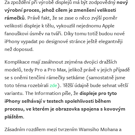
Za zpoždění při výrobě displejů má být zodpovědný
nový
výrobní proces, jehož cílem je zmenšení velikosti
rámečků
. Právě fakt, že se zase o něco zvýší poměr
velikosti displeje k tělu, vykouzlil nejednomu Apple
fanouškovi úsměv na tváři. Díky tomu totiž budou nové
iPhony vypadat po designové stránce ještě elegantněji
než doposud.
Komplikace mají zasáhnout zejména dvojici dražších
modelů, tedy Pro a Pro Max, jelikož právě v jejich případě
se s oněmi tenčími rámečky setkáme (samostatně jsme
toto téma rozebírali
zde
). Těžší údajně bude sehnat větší
variantu. The Information píše, že
displeje pro tyto
iPhony selhávají v testech spolehlivosti během
procesu, ve kterém je obrazovka spojena s kovovým
pláštěm.
Zásadním rozdílem mezi tvrzením Wamsiho Mohana a