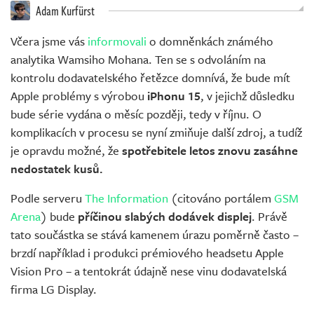
Adam Kurfürst
Včera jsme vás
informovali
o domněnkách známého
analytika Wamsiho Mohana. Ten se s odvoláním na
kontrolu dodavatelského řetězce domnívá, že bude mít
Apple problémy s výrobou
iPhonu 15
, v jejichž důsledku
bude série vydána o měsíc později, tedy v říjnu. O
komplikacích v procesu se nyní zmiňuje další zdroj, a tudíž
je opravdu možné, že
spotřebitele letos znovu zasáhne
nedostatek kusů.
Podle serveru
The Information
(citováno portálem
GSM
Arena
) bude
příčinou slabých dodávek displej
. Právě
tato součástka se stává kamenem úrazu poměrně často –
brzdí například i produkci prémiového headsetu Apple
Vision Pro – a tentokrát údajně nese vinu dodavatelská
firma LG Display.