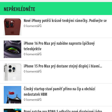
NEPŘEHLÉDNĚTE
Nové iPhony potěší krásně tenkými rámečky. Podívejte se
0 komentářů
iPhone 16 Pro Max prý nabídne naprosto špičkový
teleobjektiv
0 komentářů
iPhone 15 Pro Max prý dostane stejný displej i hlavní…
0 komentářů
Čínský startup staví paměť přímo na čip a obchází
nedostatek HBM
0 komentářů
První patche pro RDNA 5 odhalily nové displejové jádro