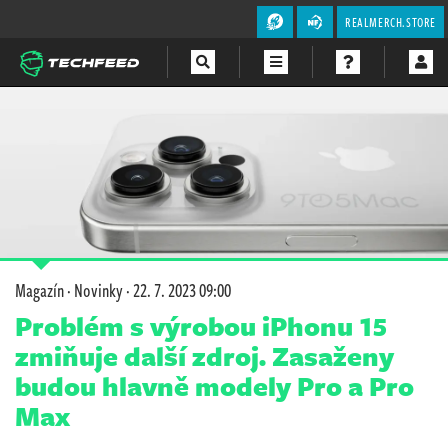
REALMERCH.STORE
Magazín
Videa
Soutěže
Magazín
·
Novinky
·
22. 7. 2023 09:00
Problém s výrobou iPhonu 15
zmiňuje další zdroj. Zasaženy
budou hlavně modely Pro a Pro
Max