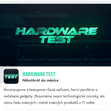
HARDWARE TEST
Několikrát do měsíce
Recenzujeme a testujeme různá zařízení, herní periférie a
nečekané gadgety. Zkoumáme nejen technologické novinky, ale
celou řadu známých i méně známých produktů z IT světa.