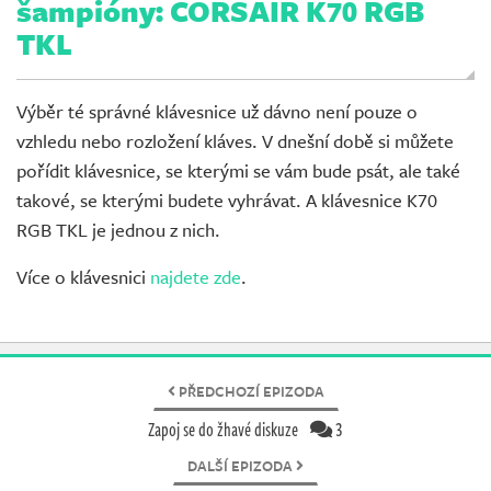
šampióny: CORSAIR K70 RGB
TKL
Výběr té správné klávesnice už dávno není pouze o
vzhledu nebo rozložení kláves. V dnešní době si můžete
pořídit klávesnice, se kterými se vám bude psát, ale také
takové, se kterými budete vyhrávat. A klávesnice K70
RGB TKL je jednou z nich.
Více o klávesnici
najdete zde
.
PŘEDCHOZÍ EPIZODA
Zapoj se do žhavé diskuze
3
DALŠÍ EPIZODA