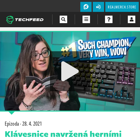
REALMERCH.STORE
Magazín
Videa
Soutěže
Epizoda ·
28. 4. 2021
Klávesnice navržená herními