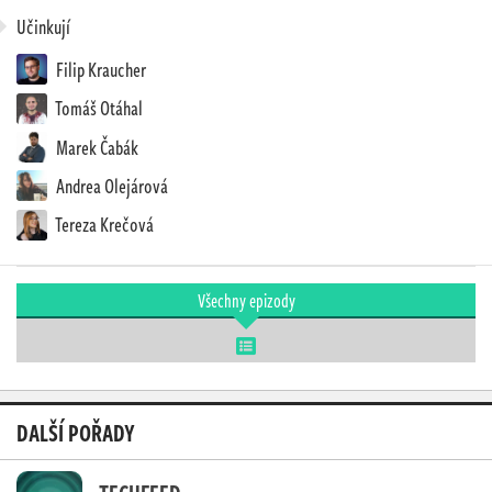
Učinkují
Filip Kraucher
Tomáš Otáhal
Marek Čabák
Andrea Olejárová
Tereza Krečová
Všechny epizody
DALŠÍ POŘADY
TECHFEED