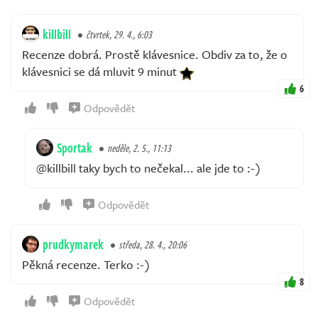
killbill
čtvrtek, 29. 4., 6:03
Recenze dobrá. Prostě klávesnice. Obdiv za to, že o
klávesnici se dá mluvit 9 minut
6
Odpovědět
Sportak
neděle, 2. 5., 11:13
@killbill taky bych to nečekal... ale jde to :-)
Odpovědět
prudkymarek
středa, 28. 4., 20:06
Pěkná recenze. Terko :-)
8
Odpovědět