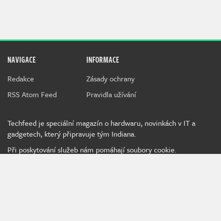
NAVIGACE
INFORMACE
Redakce
Zásady ochrany
RSS Atom Feed
Pravidla užívání
Techfeed je speciální magazín o hardwaru, novinkách v IT a
gadgetech, který připravuje tým Indiana.
Při poskytování služeb nám pomáhají soubory cookie.
Používáním webu vyjadřujete souhlas.
MediaRealms s.r.o.
© 2026
IWS 4.234 - m07d03 | TE | 22 ms |