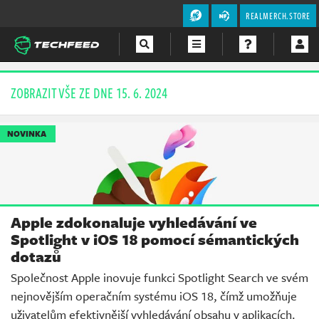
REALMERCH.STORE
Magazín
ZOBRAZIT VŠE ZE DNE 15. 6. 2024
Videa
NOVINKA
Soutěže
Apple zdokonaluje vyhledávání ve
Spotlight v iOS 18 pomocí sémantických
dotazů
Společnost Apple inovuje funkci Spotlight Search ve svém
nejnovějším operačním systému iOS 18, čímž umožňuje
uživatelům efektivnější vyhledávání obsahu v aplikacích.