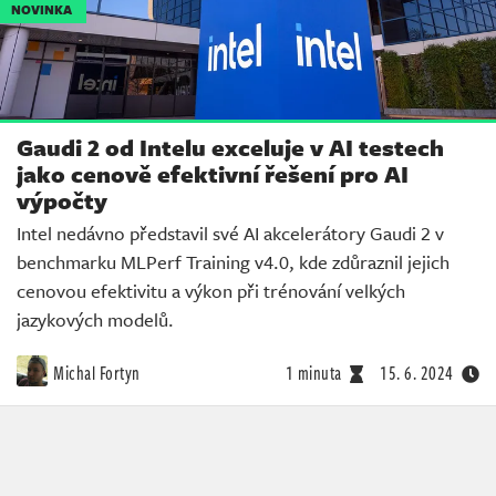
NOVINKA
Gaudi 2 od Intelu exceluje v AI testech
jako cenově efektivní řešení pro AI
výpočty
Intel nedávno představil své AI akcelerátory Gaudi 2 v
benchmarku MLPerf Training v4.0, kde zdůraznil jejich
cenovou efektivitu a výkon při trénování velkých
jazykových modelů.
Michal Fortyn
1 minuta
15. 6. 2024