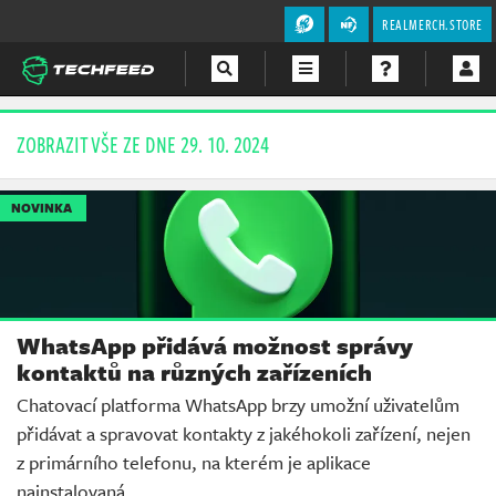
REALMERCH.STORE
Magazín
ZOBRAZIT VŠE ZE DNE 29. 10. 2024
Videa
NOVINKA
Soutěže
WhatsApp přidává možnost správy
kontaktů na různých zařízeních
Chatovací platforma WhatsApp brzy umožní uživatelům
přidávat a spravovat kontakty z jakéhokoli zařízení, nejen
z primárního telefonu, na kterém je aplikace
nainstalovaná.