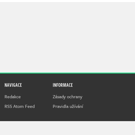
NAVIGACE
INFORMACE
Redakce
Zásady ochrany
RSS Atom Feed
Pravidla užívání
Techfeed je speciální magazín o hardwaru, novinkách v IT a
gadgetech, který připravuje tým Indiana.