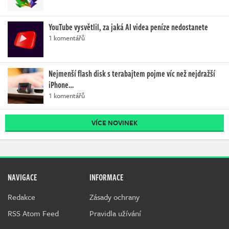
YouTube vysvětlil, za jaká AI videa peníze nedostanete
1 komentářů
Nejmenší flash disk s terabajtem pojme víc než nejdražší
iPhone…
1 komentářů
VÍCE NOVINEK
NAVIGACE
INFORMACE
Redakce
Zásady ochrany
RSS Atom Feed
Pravidla užívání