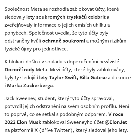
Společnost Meta se rozhodla zablokovat účty, které
sledovaly
lety soukromých tryskáčů celebrit
a
zveřejňovaly informace o jejich emisích uhlíku a
pohybech. Společnost uvedla, že tyto účty byly
odstraněny kvůli
ochraně soukromí
a možným rizikům
fyzické újmy pro jednotlivce.
K blokaci došlo i v souladu s doporučeními nezávislé
Dozorčí rady
Meta. Mezi účty, které byly zablokovány,
byly ty sledující
lety Taylor Swift, Billa Gatese
a dokonce
i
Marka Zuckerberga
.
Jack Sweeney, student, který tyto účty spravoval,
potvrdil jejich odstranění na svém osobním profilu. Není
to poprvé, co se setkal s podobným odporem.
V roce
2022 Elon Musk
zablokoval Sweeneyho účet
@ElonJet
na platformě X (dříve Twitter), který sledoval jeho lety.