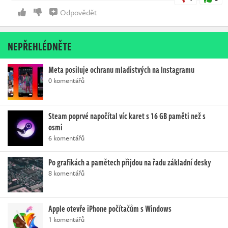
Odpovědět
NEPŘEHLÉDNĚTE
Meta posiluje ochranu mladistvých na Instagramu
0 komentářů
Steam poprvé napočítal víc karet s 16 GB paměti než s
osmi
6 komentářů
Po grafikách a pamětech přijdou na řadu základní desky
8 komentářů
Apple otevře iPhone počítačům s Windows
1 komentářů