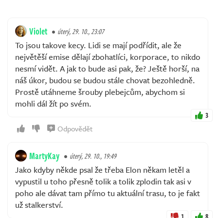
Violet
úterý, 29. 10., 23:07
To jsou takove kecy. Lidi se mají podřídit, ale že
největěší emise dělají zbohatlíci, korporace, to nikdo
nesmí vidět. A jak to bude asi pak, že? Ještě horší, na
náš úkor, budou se budou stále chovat bezohledně.
Prostě utáhneme šrouby plebejcům, abychom si
mohli dál žít po svém.
3
Odpovědět
MartyKay
úterý, 29. 10., 19:49
Jako kdyby někde psal že třeba Elon někam letěl a
vypustil u toho přesně tolik a tolik zplodin tak asi v
poho ale dávat tam přímo tu aktuální trasu, to je fakt
už stalkerství.
1
8