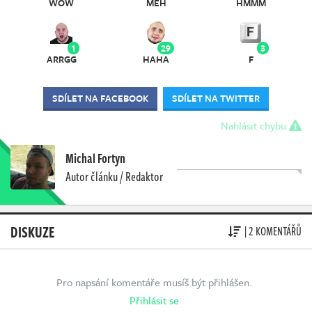
WOW
MEH
HMMM
1
29
3
ARRGG
HAHA
F
SDÍLET NA FACEBOOK
SDÍLET NA TWITTER
Nahlásit chybu
Michal Fortyn
Autor článku / Redaktor
DISKUZE
| 2 KOMENTÁŘŮ
Pro napsání komentáře musíš být přihlášen.
Přihlásit se