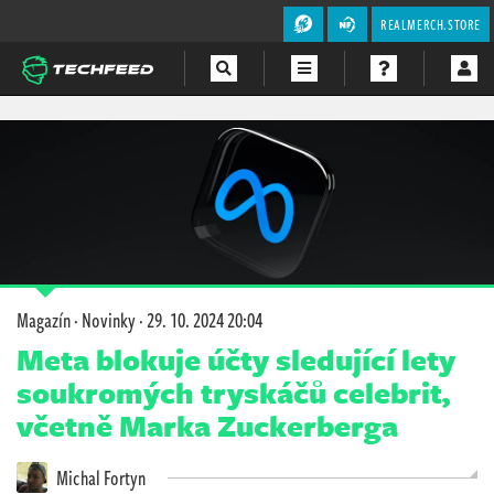
REALMERCH.STORE
Magazín
Videa
Soutěže
Magazín
·
Novinky
·
29. 10. 2024 20:04
Meta blokuje účty sledující lety
soukromých tryskáčů celebrit,
včetně Marka Zuckerberga
Michal Fortyn