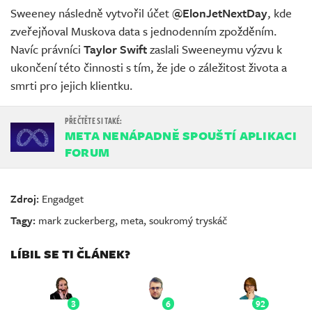
Sweeney následně vytvořil účet
@ElonJetNextDay
, kde
zveřejňoval Muskova data s jednodenním zpožděním.
Navíc právníci
Taylor Swift
zaslali Sweeneymu výzvu k
ukončení této činnosti s tím, že jde o záležitost života a
smrti pro jejich klientku.
META NENÁPADNĚ SPOUŠTÍ APLIKACI
FORUM
Zdroj:
Engadget
Tagy:
mark zuckerberg
,
meta
,
soukromý tryskáč
LÍBIL SE TI ČLÁNEK?
3
6
92