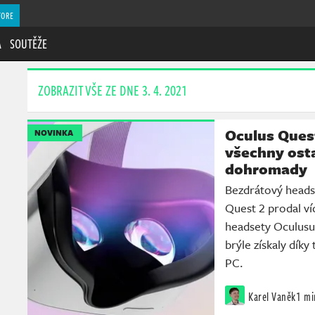
TORE
A
SOUTĚŽE
ZOBRAZIT VŠE ZE DNE 3. 4. 2021
Oculus Quest
NOVINKA
všechny ost
dohromady
Bezdrátový headse
Quest 2 prodal ví
headsety Oculusu
brýle získaly díky
PC.
Karel Vaněk
1 mi