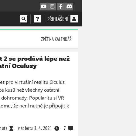
PŘIHLÁŠENÍ
ZPĚT NA KALENDÁŘ
 2 se prodává lépe než
atní Oculusy
t pro virtuální realitu Oculus
ce kusů než všechny ostatní
 dohromady. Popularitu si VR
 tomu, že není nutné je připojit k
nuta
v sobotu
3. 4. 2021
7