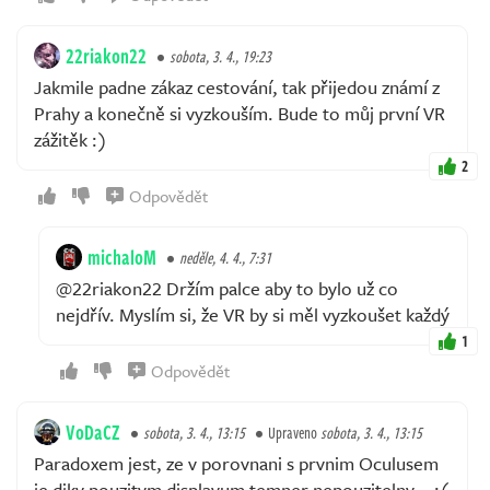
22riakon22
sobota, 3. 4., 19:23
Jakmile padne zákaz cestování, tak přijedou známí z
Prahy a konečně si vyzkouším. Bude to můj první VR
zážitěk :)
2
Odpovědět
michaloM
neděle, 4. 4., 7:31
@22riakon22 Držím palce aby to bylo už co
nejdřív. Myslím si, že VR by si měl vyzkoušet každý
1
Odpovědět
VoDaCZ
sobota, 3. 4., 13:15
Upraveno
sobota, 3. 4., 13:15
Paradoxem jest, ze v porovnani s prvnim Oculusem
je diky pouzitym displayum temner nepouzitelny... :(