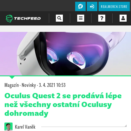
REALMERCH.STORE
Magazín
Videa
Soutěže
Magazín
·
Novinky
·
3. 4. 2021 10:53
Oculus Quest 2 se prodává lépe
než všechny ostatní Oculusy
dohromady
Karel Vaněk