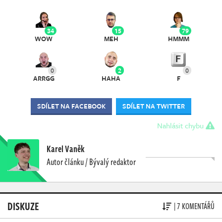
34
15
79
WOW
MEH
HMMM
0
2
0
ARRGG
HAHA
F
SDÍLET NA FACEBOOK
SDÍLET NA TWITTER
Nahlásit chybu
Karel Vaněk
Autor článku / Bývalý redaktor
DISKUZE
| 7 KOMENTÁŘŮ