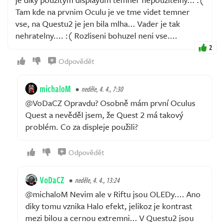
Tam kde na prvnim Oculu je ve tme videt temner
vse, na Questu2 je jen bila mlha... Vader je tak
nehratelny.... :( Rozliseni bohuzel neni vse....
2
Odpovědět
michaloM
neděle, 4. 4., 7:30
@VoDaCZ Opravdu? Osobně mám první Oculus
Quest a nevěděl jsem, že Quest 2 má takový
problém. Co za displeje použili?
Odpovědět
VoDaCZ
neděle, 4. 4., 13:24
@michaloM Nevim ale v Riftu jsou OLEDy.... Ano
diky tomu vznika Halo efekt, jelikoz je kontrast
mezi bilou a cernou extremni... V Questu2 jsou