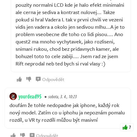
pouzity normalni LCD kde je halo efekt minimalni
ale cerna je sediva a kontrast nulovej... Takze
pokud si hral Vadera I. tak v prvni chvili ve vezeni
vidis jen vadera a okolo jen sedivou mlhu...A je to
problem vseobecne dle toho co lidi pisou.... Ano
quest2 ma mnoho vychytavek, jako rozliseni,
snimani rukou, chod bez pridavnych kamer, ale
bohuzel toto to cele zabiji.... Jsem rad ze jsem
Rift neprodal neb ted bych si rval vlasy :)
Odpovědět
yourdead95
sobota, 3. 4., 10:23
doufám že tohle nedopadne jak iphone, každý rok
nový model. Zatím co u iphohu ja nepoznám pomalu
rozdíl, u VR ty rozdíli můžou být masivní
7
Odpovědět