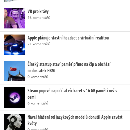
VR pro krávy
16 komentářů
Apple plánuje vlastní headset s virtuální realitou
21 komentářů
Čínský startup staví paměť přímo na čip a obchází
nedostatek HBM
0 komentářů
Steam poprvé napočítal víc karet s 16 GB paměti než s
osmi
6 komentářů
Nával hlášení od jazykových modelů donutil Apple zavést
kvóty
0 komentářů