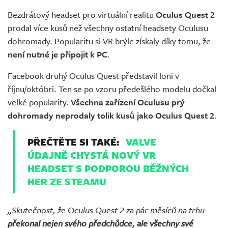
Bezdrátový headset pro virtuální realitu
Oculus Quest 2
prodal více kusů než všechny ostatní headsety Oculusu
dohromady. Popularitu si VR brýle získaly díky tomu, že
není nutné je připojit k PC
.
Facebook druhý Oculus Quest představil loni v
říjnu/októbri. Ten se po vzoru předešlého modelu dočkal
velké popularity.
Všechna zařízení Oculusu prý
dohromady neprodaly tolik kusů jako Oculus Quest 2
.
PŘEČTĚTE SI TAKÉ:
VALVE
ÚDAJNĚ CHYSTÁ NOVÝ VR
HEADSET S PODPOROU BĚŽNÝCH
HER ZE STEAMU
„Skutečnost, že Oculus Quest 2 za pár měsíců na trhu
překonal nejen svého předchůdce, ale všechny své