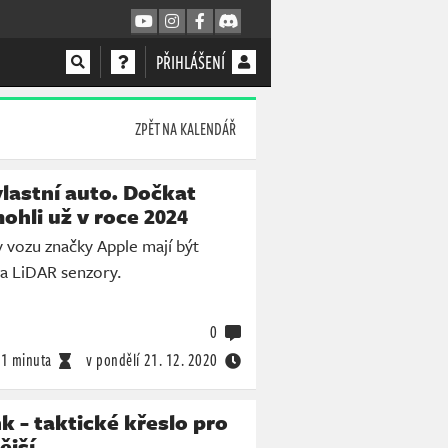
PŘIHLÁŠENÍ
ZPĚT NA KALENDÁŘ
vlastní auto. Dočkat
hli už v roce 2024
 vozu značky Apple mají být
 a LiDAR senzory.
0
1 minuta
v pondělí
21. 12. 2020
 - taktické křeslo pro
ější