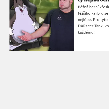
Běžná herní křesla
těžšího kalibru se
nejlépe. Pro tyto
DXRacer Tank, kte
každému!