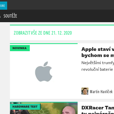
TORE
A
SOUTĚŽE
ZOBRAZIT VŠE ZE DNE 21. 12. 2020
Apple staví 
NOVINKA
bychom se mo
Největšími trumfy
revoluční baterie
Martin Havlíček
DXRacer Tank
HARDWARE TEST
ty nejnáročn