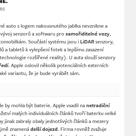
NE.
RS
ádné auto s logem nakousnutého jablka nevznikne a
 vývoj senzorů a softwaru pro
samořiditelné vozy
,
tomobilkám. Součástí systému jsou i
LiDAR
senzory,
ů a tabletů k vylepšení fotek a lepšímu zasazení
technologie rozšířené reality). U auta slouží senzory
ředí
. Apple oslovil několik potenciálních externích
aké variantu, že je bude vyrábět sám.
 by mohla být baterie. Apple vsadil na
netradiční
ství malých individuálních článků tvoří baterku velké
by jinak zabraly obaly jednotlivých článků a mezery
řejmě znamená
delší dojezd
. Firma rovněž zvažuje