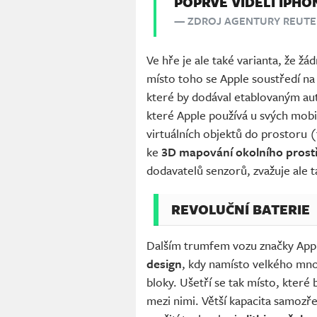
POPRVÉ VIDĚLI IPHO
ZDROJ AGENTURY REUTE
Ve hře je ale také varianta, že ž
místo toho se Apple soustředí na
které by dodával etablovaným au
které Apple používá u svých mobil
virtuálních objektů do prostoru (
ke
3D
mapování okolního prost
dodavatelů senzorů, zvažuje ale t
REVOLUČNÍ BATERIE
Dalším trumfem vozu značky Apple
design
, kdy namísto velkého množ
bloky. Ušetří se tak místo, které 
mezi nimi. Větší kapacita samoz