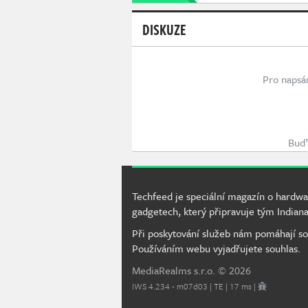
DISKUZE
Pro napsá
Buď 
Techfeed je speciální magazín o hardwa
gadgetech, který připravuje tým Indiana
Při poskytování služeb nám pomáhají so
Používáním webu vyjadřujete souhlas.
MediaRealms s.r.o.
© 2026
IWS 4.234 - m07d03 | TE | 17 ms |