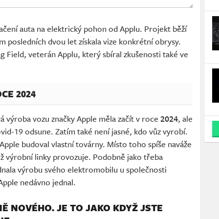
načení auta na elektrický pohon od Applu. Projekt běží
 posledních dvou let získala vize konkrétní obrysy.
 Field, veterán Applu, který sbíral zkušenosti také ve
OCE 2024
á výroba vozu značky Apple měla začít v roce
2024
, ale
vid-19 odsune. Zatím také není jasné, kdo vůz vyrobí.
pple budoval vlastní továrny. Místo toho spíše naváže
už výrobní linky provozuje. Podobně jako třeba
ednala výrobu svého elektromobilu u společnosti
Apple nedávno jednal.
Ě NOVÉHO. JE TO JAKO KDYŽ JSTE