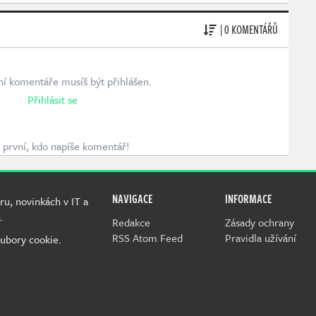
| 0 KOMENTÁŘŮ
ní komentáře musíš být přihlášen.
Přihlásit se
první, kdo napíše komentář!
NAVIGACE
INFORMACE
ru, novinkách v IT a
.
Redakce
Zásady ochrany
RSS Atom Feed
Pravidla užívání
ubory cookie.