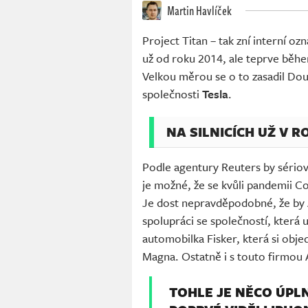
Martin Havlíček
Project Titan – tak zní interní oz
už od roku 2014, ale teprve během
Velkou měrou se o to zasadil Doug
společnosti
Tesla
.
NA SILNICÍCH UŽ V R
Podle agentury Reuters by sériov
je možné, že se kvůli pandemii Co
Je dost nepravděpodobné, že by A
spolupráci se společností, která 
automobilka Fisker, která si obj
Magna. Ostatně i s touto firmou 
TOHLE JE NĚCO ÚPLN