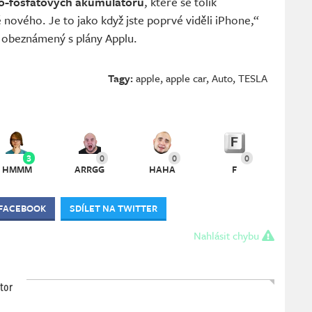
zo-fosfátových akumulátorů
, které se tolik
ě nového. Je to jako když jste poprvé viděli iPhone,“
s obeznámený s plány Applu.
Tagy:
apple
,
apple car
,
Auto
,
TESLA
3
0
0
0
HMMM
ARRGG
HAHA
F
 FACEBOOK
SDÍLET NA TWITTER
Nahlásit chybu
tor