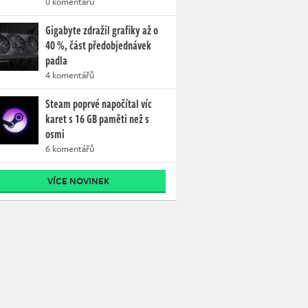
0 komentářů
Gigabyte zdražil grafiky až o
40 %, část předobjednávek
padla
4 komentářů
Steam poprvé napočítal víc
karet s 16 GB paměti než s
osmi
6 komentářů
VÍCE NOVINEK