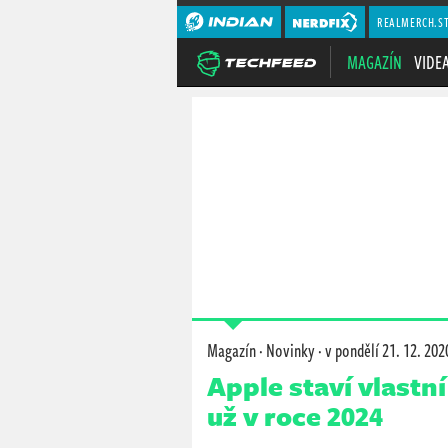
REALMERCH.S
MAGAZÍN
VIDE
Magazín
·
Novinky
·
v pondělí
21. 12. 202
Apple staví vlastn
už v roce 2024