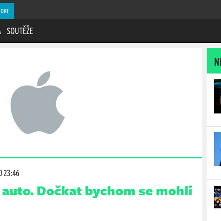
TORE
A
SOUTĚŽE
N
0 23:46
í auto. Dočkat bychom se mohli