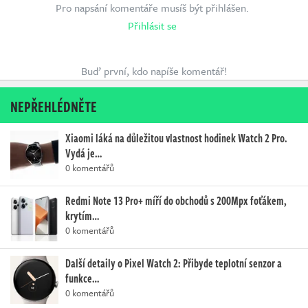
Pro napsání komentáře musíš být přihlášen.
Přihlásit se
Buď první, kdo napíše komentář!
NEPŘEHLÉDNĚTE
Xiaomi láká na důležitou vlastnost hodinek Watch 2 Pro.
Vydá je…
0 komentářů
Redmi Note 13 Pro+ míří do obchodů s 200Mpx foťákem,
krytím…
0 komentářů
Další detaily o Pixel Watch 2: Přibyde teplotní senzor a
funkce…
0 komentářů