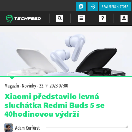
REALMERCH.STORE
Magazín
Videa
Soutěže
Magazín
·
Novinky
·
22. 9. 2023 07:00
Xiaomi představilo levná
sluchátka Redmi Buds 5 se
40hodinovou výdrží
Adam Kurfürst