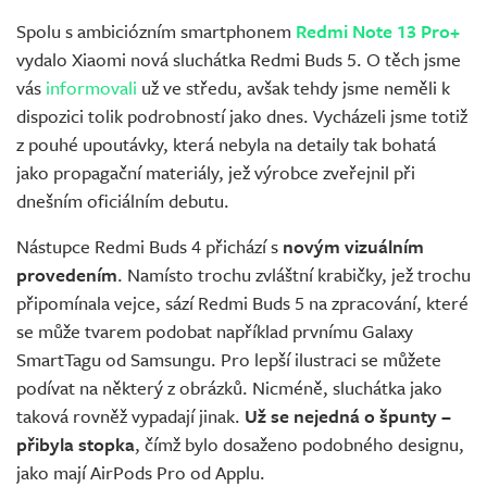
Spolu s ambiciózním smartphonem
Redmi Note 13 Pro+
vydalo Xiaomi nová sluchátka Redmi Buds 5. O těch jsme
vás
informovali
už ve středu, avšak tehdy jsme neměli k
dispozici tolik podrobností jako dnes. Vycházeli jsme totiž
z pouhé upoutávky, která nebyla na detaily tak bohatá
jako propagační materiály, jež výrobce zveřejnil při
dnešním oficiálním debutu.
Nástupce Redmi Buds 4 přichází s
novým vizuálním
provedením
. Namísto trochu zvláštní krabičky, jež trochu
připomínala vejce, sází Redmi Buds 5 na zpracování, které
se může tvarem podobat například prvnímu Galaxy
SmartTagu od Samsungu. Pro lepší ilustraci se můžete
podívat na některý z obrázků. Nicméně, sluchátka jako
taková rovněž vypadají jinak.
Už se nejedná o špunty –
přibyla stopka
, čímž bylo dosaženo podobného designu,
jako mají AirPods Pro od Applu.