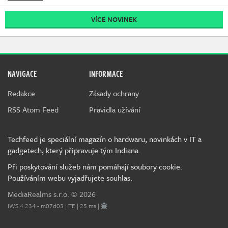
VÍCE NOVINEK
NAVIGACE
INFORMACE
Redakce
Zásady ochrany
RSS Atom Feed
Pravidla užívání
Techfeed je speciální magazín o hardwaru, novinkách v IT a
gadgetech, který připravuje tým Indiana.
Při poskytování služeb nám pomáhají soubory cookie.
Používáním webu vyjadřujete souhlas.
MediaRealms s.r.o.
© 2026
IWS 4.234 - m07d03 | TE | 25 ms |