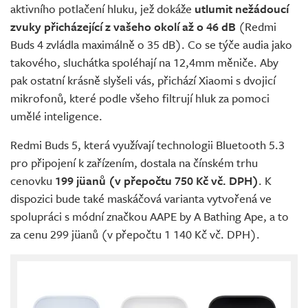
aktivního potlačení hluku, jež dokáže
utlumit nežádoucí
zvuky přicházející z vašeho okolí až o 46 dB
(Redmi
Buds 4 zvládla maximálně o 35 dB). Co se týče audia jako
takového, sluchátka spoléhají na 12,4mm měniče. Aby
pak ostatní krásně slyšeli vás, přichází Xiaomi s dvojicí
mikrofonů, které podle všeho filtrují hluk za pomoci
umělé inteligence.
Redmi Buds 5, která využívají technologii Bluetooth 5.3
pro připojení k zařízením, dostala na čínském trhu
cenovku
199 jüanů (v přepočtu 750 Kč vč. DPH)
. K
dispozici bude také maskáčová varianta vytvořená ve
spolupráci s módní značkou AAPE by A Bathing Ape, a to
za cenu 299 jüanů (v přepočtu 1 140 Kč vč. DPH).