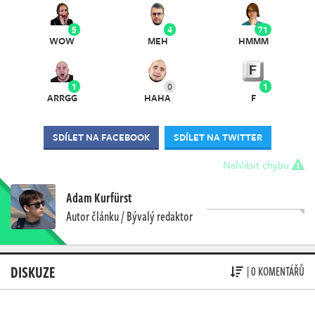
5
4
71
WOW
MEH
HMMM
1
0
1
ARRGG
HAHA
F
SDÍLET NA FACEBOOK
SDÍLET NA TWITTER
Nahlásit chybu
Adam Kurfürst
Autor článku / Bývalý redaktor
DISKUZE
| 0 KOMENTÁŘŮ