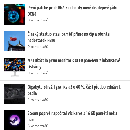
První patche pro RDNA 5 odhalily nové displejové jádro
DCN6
0 komentářů
Čínský startup staví paměť přímo na čip a obchází
nedostatek HBM
0 komentářů
MSI ukázalo první monitor s OLED panelem z inkoustové
tiskárny
0 komentářů
Gigabyte zdražil grafiky až o 40 %, část předobjednávek
padla
4 komentářů
Steam poprvé napočítal víc karet s 16 GB paměti než s
osmi
6 komentářů