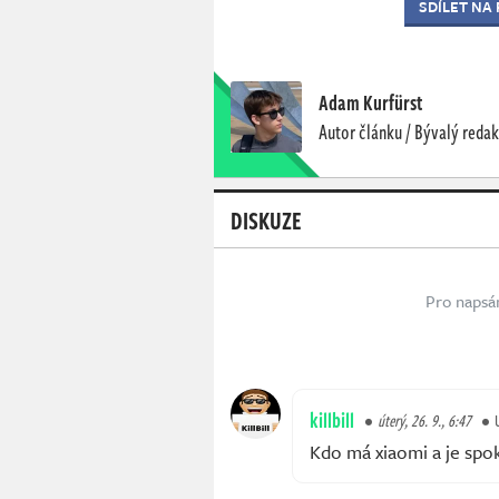
SDÍLET NA
Adam Kurfürst
Autor článku / Bývalý redak
DISKUZE
Pro napsá
killbill
úterý, 26. 9., 6:47
Kdo má xiaomi a je spo