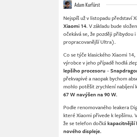
Adam Kurfürst
Nejspíš už v listopadu představí
Xiaomi 14
. V základu bude slože
očekává se, že později přibydou 
propracovanější Ultra).
Co se týče klasického Xiaomi 14, 
výrobce v jeho případě hodlá zlep
lepšího procesoru
–
Snapdrago
překvapivé a naopak bychom abse
mohlo potěšit zrychlení nabíjení
67 W navýšen na 90 W.
Podle renomovaného leakera Digit
které Xiaomi přivede k lepšímu. 
že se telefon dočká
kapacitnější
nového displeje.