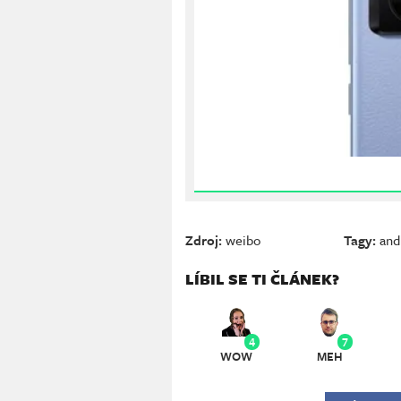
Zdroj:
weibo
Tagy:
and
LÍBIL SE TI ČLÁNEK?
4
7
WOW
MEH