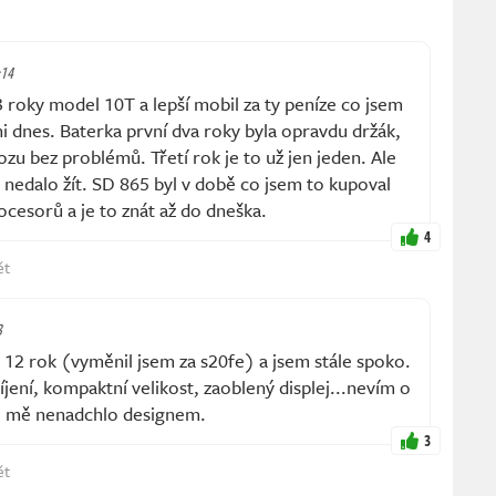
:14
 3 roky model 10T a lepší mobil za ty peníze co jsem
ni dnes. Baterka první dva roky byla opravdu držák,
zu bez problémů. Třetí rok je to už jen jeden. Ale
e nedalo žít. SD 865 byl v době co jsem to kupoval
ocesorů a je to znát až do dneška.
4
ět
3
 12 rok (vyměnil jsem za s20fe) a jsem stále spoko.
ení, kompaktní velikost, zaoblený displej...nevím o
13 mě nenadchlo designem.
3
ět