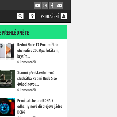
PŘIHLÁŠENÍ
EPŘEHLÉDNĚTE
Redmi Note 13 Pro+ míří do
obchodů s 200Mpx foťákem,
krytím…
0 komentářů
Xiaomi představilo levná
sluchátka Redmi Buds 5 se
40hodinovou…
0 komentářů
První patche pro RDNA 5
odhalily nové displejové jádro
DCN6