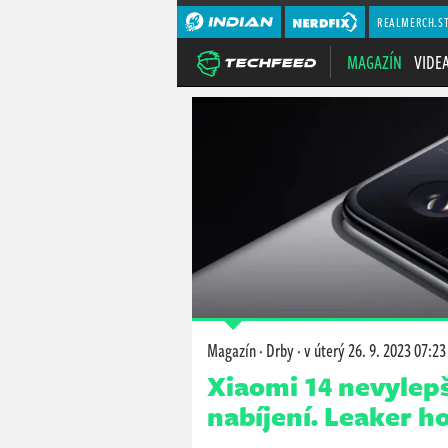
REALMERCH.S
MAGAZÍN
VIDE
Magazín
·
Drby
·
v úterý
26. 9. 2023 07:23
Xiaomi 14 nevylepš
nabíjení. Leaker h