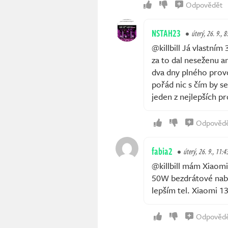
Odpovědět
NSTAH23
úterý, 26. 9., 8
@killbill Já vlastním
za to dal neseženu a
dva dny plného provo
pořád nic s čím by s
jeden z nejlepších pr
Odpověd
fabia2
úterý, 26. 9., 11:4
@killbill mám Xiaomi
50W bezdrátové nabíj
lepším tel. Xiaomi 
Odpověd