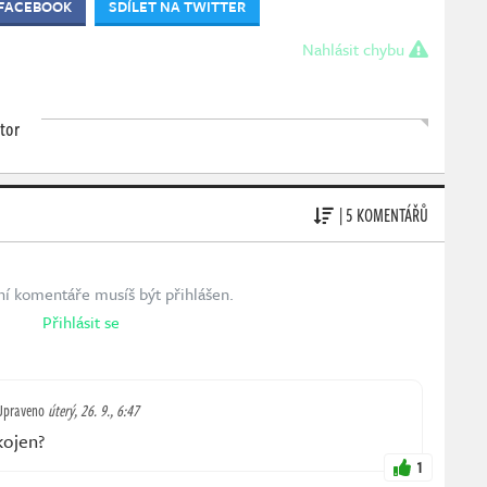
 FACEBOOK
SDÍLET NA TWITTER
Nahlásit chybu
tor
| 5 KOMENTÁŘŮ
ní komentáře musíš být přihlášen.
Přihlásit se
Upraveno
úterý, 26. 9., 6:47
kojen?
1