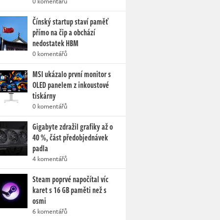
0 komentářů
Čínský startup staví paměť
přímo na čip a obchází
nedostatek HBM
0 komentářů
MSI ukázalo první monitor s
OLED panelem z inkoustové
tiskárny
0 komentářů
Gigabyte zdražil grafiky až o
40 %, část předobjednávek
padla
4 komentářů
Steam poprvé napočítal víc
karet s 16 GB paměti než s
osmi
6 komentářů