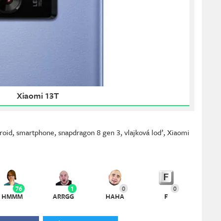
Xiaomi 13T
roid
,
smartphone
,
snapdragon 8 gen 3
,
vlajková loď
,
Xiaomi
76
1
0
0
HMMM
ARRGG
HAHA
F