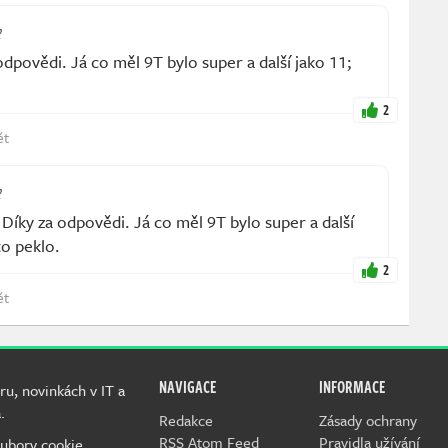
2
ovědi. Já co měl 9T bylo super a další jako 11;
2
ět
2
ky za odpovědi. Já co měl 9T bylo super a další
to peklo.
2
ět
NAVIGACE
INFORMACE
ru, novinkách v IT a
.
Redakce
Zásady ochrany
RSS Atom Feed
Pravidla užívání
ubory cookie.