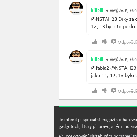
killbill
úterý, 26. 9., 13:3
@NSTAH23 Díky za odp
12; 13 bylo to peklo.
Odpověd
killbill
úterý, 26. 9., 13:3
@fabia2 @NSTAH23 Dí
jako 11; 12; 13 bylo 
Odpověd
Techfeed je speciální magazín o hardwa
gadgetech, který připravuje tým Indiana
Při poskytování služeb nám pomáhají so