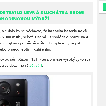
DSTAVILO LEVNÁ SLUCHÁTKA REDMI
40HODINOVOU VÝDRŽÍ
 ale dalo by se očekávat, ž
e kapacita baterie nově
o 5 000 mAh
, neboť Xiaomi 13 spoléhalo pouze na 4
ými vlajkami poměrně málo. U displeje by se pak
nebo o něco lepším rozlišením.
kovou sérii Xiaomi 13T, která přinese vysoký výkon za
ti se dozvíme již
26. září
.