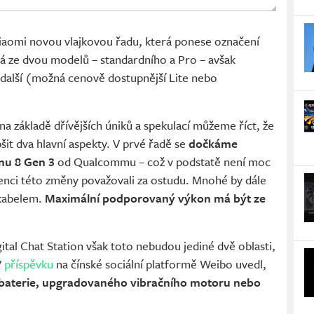
 Xiaomi novou vlajkovou řadu, která ponese označení
ná ze dvou modelů – standardního a Pro – avšak
i další (možná cenově dostupnější Lite nebo
na základě dřívějších úniků a spekulací můžeme říct, že
šit dva hlavní aspekty. V prvé řadě se
dočkáme
nu 8 Gen 3
od Qualcommu – což v podstatě není moc
nci této změny považovali za ostudu. Mnohé by dále
 kabelem.
Maximální podporovaný výkon má být ze
al Chat Station však toto nebudou jediné dvě oblasti,
V
příspěvku
na čínské sociální platformě Weibo uvedl,
 baterie, upgradovaného vibračního motoru nebo