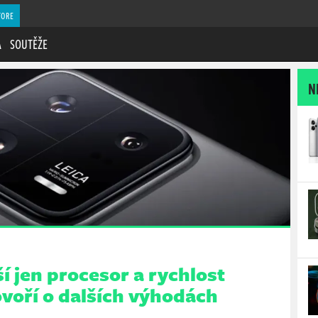
TORE
A
SOUTĚŽE
N
í jen procesor a rychlost
ovoří o dalších výhodách