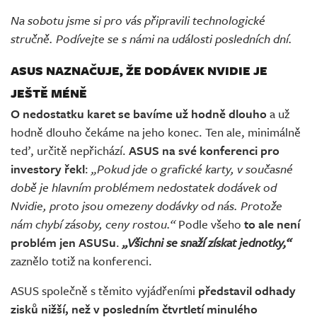
Na sobotu jsme si pro vás připravili technologické
stručně. Podívejte se s námi na události posledních dní.
ASUS NAZNAČUJE, ŽE DODÁVEK NVIDIE JE
JEŠTĚ MÉNĚ
O nedostatku karet se bavíme už hodně dlouho
a už
hodně dlouho čekáme na jeho konec. Ten ale, minimálně
teď, určitě nepřichází.
ASUS na své konferenci pro
investory řekl
:
„Pokud jde o grafické karty, v současné
době je hlavním problémem nedostatek dodávek od
Nvidie, proto jsou omezeny dodávky od nás. Protože
nám chybí zásoby, ceny rostou.“
Podle všeho
to ale není
problém jen ASUSu
.
„Všichni se snaží získat jednotky,“
zaznělo totiž na konferenci.
ASUS společně s těmito vyjádřeními
představil odhady
zisků nižší, než v posledním čtvrtletí minulého