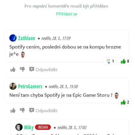
Pro napsání komentáře musíš být přihlášen.
Přihlásit se
Zathlaen
neděle, 28. 3., 17:59
Spotify cenim, posledni dobou se na kompu hrozne
je*e
1
8
Odpovědět
PetrsGamers
neděle, 28. 3., 15:50
Není tam chyba Spotify je na Epic Game Storu ?
2
Odpovědět
Miky
INDIAN
neděle, 28. 3., 17:02