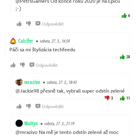
@PetrsGamers Od konce roku 2020 je na Epicu
;-)
6
Odpovědět
Calcifer
sobota, 27. 3., 16:54
Páči sa mi štylizácia techfeedu
28
Odpovědět
mrazivo
sobota, 27. 3., 18:43
@Jackie98 přesně tak, vybrali super odstín zelené
3
11
Odpovědět
Moltyn
sobota, 27. 3., 21:19
@mrazivo Na mě je tento odstín zelené až moc