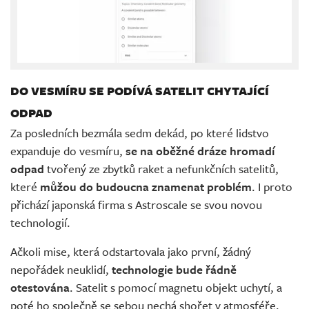
DO VESMÍRU SE PODÍVÁ SATELIT CHYTAJÍCÍ
ODPAD
Za posledních bezmála sedm dekád, po které lidstvo
expanduje do vesmíru,
se na oběžné dráze hromadí
odpad
tvořený ze zbytků raket a nefunkčních satelitů,
které
můžou do budoucna znamenat problém
. I proto
přichází japonská firma s Astroscale se svou novou
technologií.
Ačkoli mise, která odstartovala jako první, žádný
nepořádek neuklidí,
technologie bude řádně
otestována
. Satelit s pomocí magnetu objekt uchytí, a
poté ho společně se sebou nechá shořet v atmosféře.