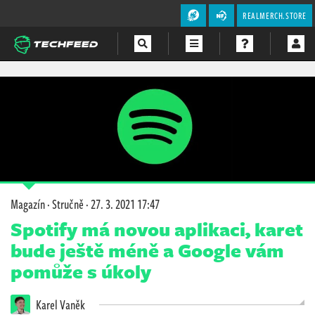
REALMERCH.STORE
Magazín
Videa
Soutěže
Magazín
·
Stručně
·
27. 3. 2021 17:47
Spotify má novou aplikaci, karet
bude ještě méně a Google vám
pomůže s úkoly
Karel Vaněk