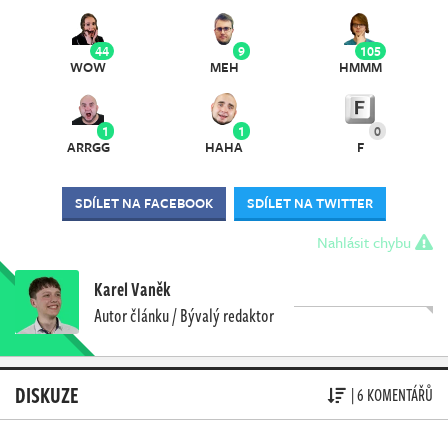
44
9
105
WOW
MEH
HMMM
1
1
0
ARRGG
HAHA
F
SDÍLET NA FACEBOOK
SDÍLET NA TWITTER
Nahlásit chybu
Karel Vaněk
Autor článku / Bývalý redaktor
DISKUZE
| 6 KOMENTÁŘŮ