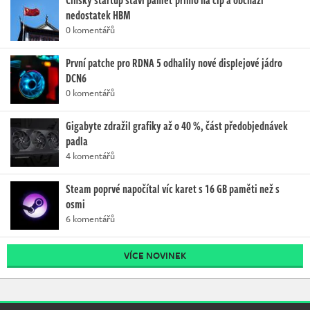
Čínský startup staví paměť přímo na čip a obchází
nedostatek HBM
0 komentářů
První patche pro RDNA 5 odhalily nové displejové jádro
DCN6
0 komentářů
Gigabyte zdražil grafiky až o 40 %, část předobjednávek
padla
4 komentářů
Steam poprvé napočítal víc karet s 16 GB paměti než s
osmi
6 komentářů
VÍCE NOVINEK