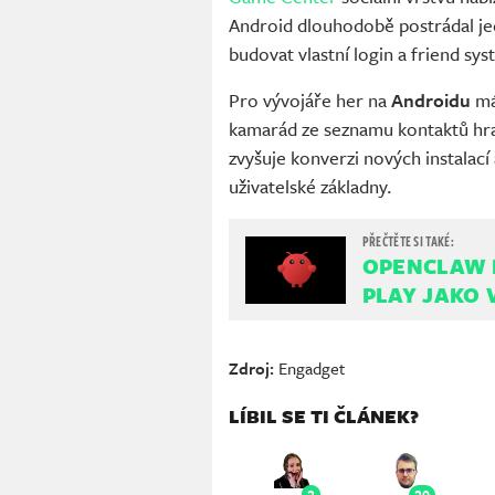
Android dlouhodobě postrádal jed
budovat vlastní login a friend sys
Pro vývojáře her na
Androidu
má 
kamarád ze seznamu kontaktů hraje
zvyšuje konverzi nových instalací 
uživatelské základny.
OPENCLAW P
PLAY JAKO 
Zdroj:
Engadget
LÍBIL SE TI ČLÁNEK?
2
20