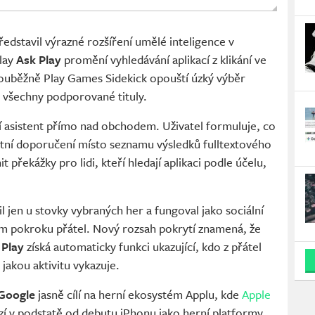
edstavil výrazné rozšíření umělé inteligence v
lay
Ask Play
promění vyhledávání aplikací z klikání ve
Souběžně Play Games Sidekick opouští úzký výběr
e všechny podporované tituly.
í asistent přímo nad obchodem. Uživatel formuluje, co
étní doporučení místo seznamu výsledků fulltextového
 překážky pro lidi, kteří hledají aplikaci podle účelu,
l jen u stovky vybraných her a fungoval jako sociální
ím pokroku přátel. Nový rozsah pokrytí znamená, že
 Play
získá automaticky funkci ukazující, kdo z přátel
jakou aktivitu vykazuje.
 Google
jasně cílí na herní ekosystém Applu, kde
Apple
ízí v podstatě od debutu iPhonu jako herní platformy.