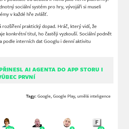
notný sociální systém pro hry, vývojáři si museli
témy v každé hře zvlášť.
rozšíření praktický dopad. Hráč, který vidí, že
 konkrétní titul, ho častěji vyzkouší. Sociální podnět
a podle interních dat Googlu i denní aktivitu
ŘINESL AI AGENTA DO APP STORU I
VŮBEC PRVNÍ
Tagy:
Google
,
Google Play
,
umělá inteligence
126
1
7
12