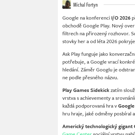
Michal Fortyn
Google na konferenci
I/O 2026
př
obchodě Google Play. Nový over
filtrech na přirozený rozhovor. 
stovky her a od léta 2026 pokryj
Ask Play funguje jako konverzačn
potřebuje, a Google vrací konkr
hledání. Záměr Googlu je odstranit
ne podle přesného názvu.
Play Games Sidekick
zatím slouži
vrstva s achievementy a srovnán
každá podporovaná hra v
Google
hru hraje, jaké odměny posbíral a 
Americký technologický gigant
Game Center
sociální vrstvu nab