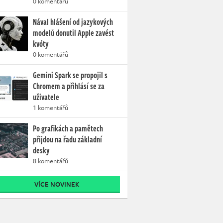
0 komentářů
Nával hlášení od jazykových
modelů donutil Apple zavést
kvóty
0 komentářů
Gemini Spark se propojil s
Chromem a přihlásí se za
uživatele
1 komentářů
Po grafikách a pamětech
přijdou na řadu základní
desky
8 komentářů
VÍCE NOVINEK