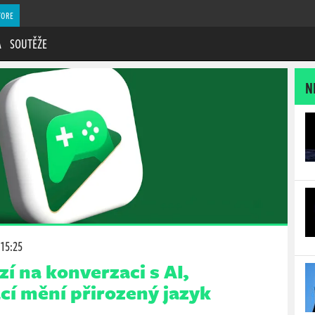
TORE
A
SOUTĚŽE
N
 15:25
í na konverzaci s AI,
cí mění přirozený jazyk