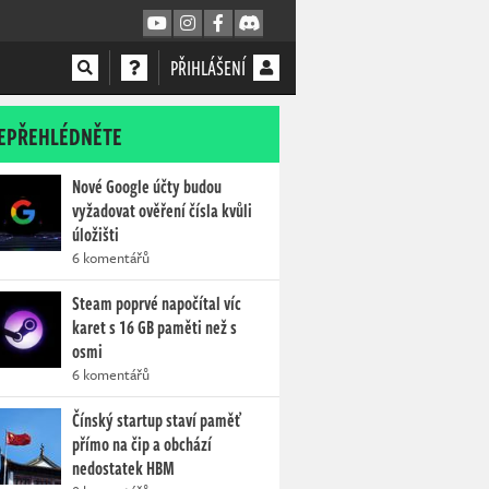
PŘIHLÁŠENÍ
EPŘEHLÉDNĚTE
Nové Google účty budou
vyžadovat ověření čísla kvůli
úložišti
6 komentářů
Steam poprvé napočítal víc
karet s 16 GB paměti než s
osmi
6 komentářů
Čínský startup staví paměť
přímo na čip a obchází
nedostatek HBM