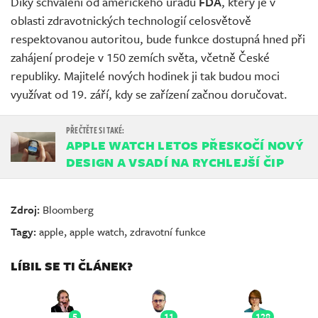
Díky schválení od amerického úřadu
FDA
, který je v
oblasti zdravotnických technologií celosvětově
respektovanou autoritou, bude funkce dostupná hned při
zahájení prodeje v 150 zemích světa, včetně České
republiky. Majitelé nových hodinek ji tak budou moci
využívat od 19. září, kdy se zařízení začnou doručovat.
APPLE WATCH LETOS PŘESKOČÍ NOVÝ
DESIGN A VSADÍ NA RYCHLEJŠÍ ČIP
Zdroj:
Bloomberg
Tagy:
apple
,
apple watch
,
zdravotní funkce
LÍBIL SE TI ČLÁNEK?
5
11
128