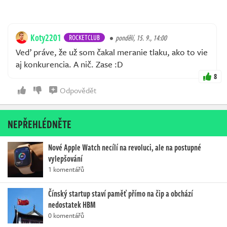
Koty2201
ROCKETCLUB
pondělí, 15. 9., 14:00
Veď práve, že už som čakal meranie tlaku, ako to vie
aj konkurencia. A nič. Zase :D
8
Odpovědět
NEPŘEHLÉDNĚTE
Nové Apple Watch necílí na revoluci, ale na postupné
vylepšování
1 komentářů
Čínský startup staví paměť přímo na čip a obchází
nedostatek HBM
0 komentářů