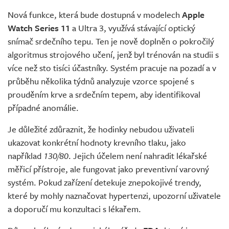
Nová funkce, která bude dostupná v modelech
Apple
Watch Series 11
a Ultra 3, využívá stávající optický
snímač srdečního tepu. Ten je nově doplněn o pokročilý
algoritmus strojového učení, jenž byl trénován na studii s
více než sto tisíci účastníky. Systém pracuje na pozadí a v
průběhu několika týdnů analyzuje vzorce spojené s
prouděním krve a srdečním tepem, aby identifikoval
případné anomálie.
Je důležité zdůraznit, že hodinky nebudou uživateli
ukazovat konkrétní hodnoty krevního tlaku, jako
například
130/80
. Jejich účelem není nahradit lékařské
měřicí přístroje, ale fungovat jako preventivní varovný
systém. Pokud zařízení detekuje znepokojivé trendy,
které by mohly naznačovat hypertenzi, upozorní uživatele
a doporučí mu konzultaci s lékařem.