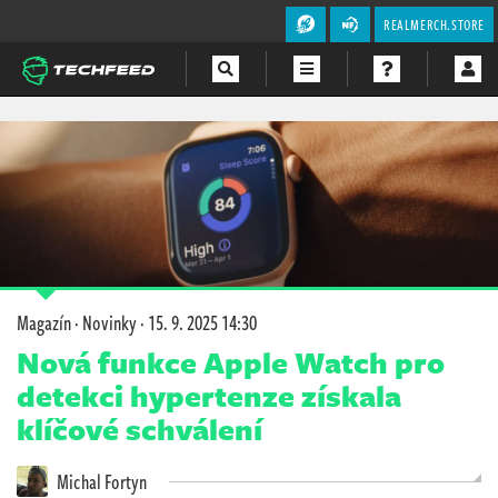
REALMERCH.STORE
Magazín
Videa
Soutěže
Magazín
·
Novinky
·
15. 9. 2025 14:30
Nová funkce Apple Watch pro
detekci hypertenze získala
klíčové schválení
Michal Fortyn