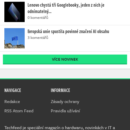
Lenovo chystá tři Googlebooky, jeden z nich je
odnímatelný…
0 komentářů
Evropská unie spustila povinné značení AI obsahu
3 komentářů
VÍCE NOVINEK
NAVIGACE
INFORMACE
Redakce
Zásady ochrany
RSS Atom Feed
Pravidla užívání
Techfeed je speciální magazín o hardwaru, novinkách v IT a