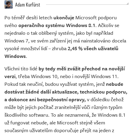
Adam Kurfürst
Po téměř desíti letech
ukončuje
Microsoft podporu
svého
operačního systému Windows 8.1
. Ačkoliv se
nejednalo o tak oblíbený systém, jako byl například
Windows 7, ve svém zařízení jej má nainstalováno docela
vysoké množství lidí – zhruba
2,45 % všech uživatelů
Windows
.
Všichni tito lidé
by tedy měli zvážit přechod na novější
verzi
, třeba Windows 10, nebo i novější Windows 11.
Pokud tak neučiní, budou využívat systém, jenž
nebude
dostávat žádné další aktualizace, technickou podporu,
a dokonce ani bezpečnostní opravy,
v důsledku čehož
může být jejich počítač zranitelnější vůči různým typům
škodlivého softwaru. To ale neznamená, že Windows 8.1
už fungovat nebude, ale Microsoft stejně všem
současným uživatelům doporučuje přejít na jeden z