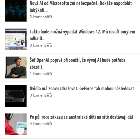
Nová AI od Microsoftu zní nebezpečně. Dokáže napodobit
jakýkoli…
2 komentářů
Takto bude možná vypadat Windows 12. Microsoft omylem
odhalil…
8 komentářů
Šéf OpenAI poprvé připouští, že vývoj AI bude potřeba
zbrzdit
1 komentářů
Nvidia má znovu zdražovat. GeForce tak mohou následovat
0 komentářů
Po půl roce zákazu se australské děti na sítě dostávají dál
4 komentářů