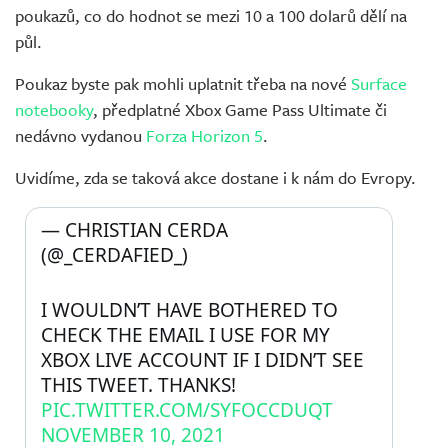
poukazů, co do hodnot se mezi 10 a 100 dolarů dělí na
půl.
Poukaz byste pak mohli uplatnit třeba na nové
Surface
notebooky
, předplatné Xbox Game Pass Ultimate či
nedávno vydanou
Forza Horizon 5
.
Uvidíme, zda se taková akce dostane i k nám do Evropy.
— CHRISTIAN CERDA 
(@_CERDAFIED_) 
I WOULDN’T HAVE BOTHERED TO 
CHECK THE EMAIL I USE FOR MY 
XBOX LIVE ACCOUNT IF I DIDN’T SEE 
THIS TWEET. THANKS! 
PIC.TWITTER.COM/SYFOCCDUQT
NOVEMBER 10, 2021