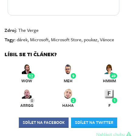
Zdroj:
The Verge
Tagy:
dárek
,
Microsoft
,
Microsoft Store
,
poukaz
,
Vánoce
LÍBIL SE TI ČLÁNEK?
12
9
49
WOW
MEH
HMMM
0
2
1
ARRGG
HAHA
F
SDÍLET NA FACEBOOK
SDÍLET NA TWITTER
Nahlásit chybu