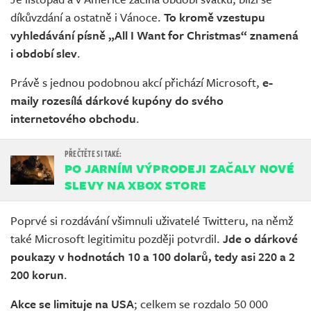
díkůvzdání a ostatně i Vánoce.
To kromě vzestupu
vyhledávání písně „All I Want for Christmas“ znamená
i období slev
.
Právě s jednou podobnou akcí přichází Microsoft,
e-
maily rozesílá dárkové kupóny do svého
internetového obchodu
.
PO JARNÍM VÝPRODEJI ZAČALY NOVÉ
SLEVY NA XBOX STORE
Poprvé si rozdávání všimnuli uživatelé Twitteru, na němž
také Microsoft legitimitu později potvrdil.
Jde o dárkové
poukazy v hodnotách 10 a 100 dolarů, tedy asi 220 a 2
200 korun
.
Akce se limituje na USA
; celkem se rozdalo 50 000