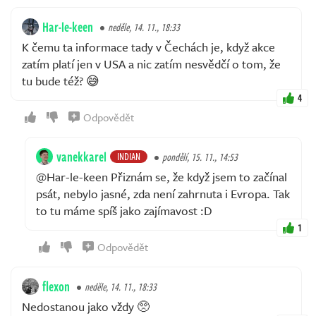
Har-le-keen
neděle, 14. 11., 18:33
K čemu ta informace tady v Čechách je, když akce
zatím platí jen v USA a nic zatím nesvědčí o tom, že
tu bude též? 😅
4
Odpovědět
vanekkarel
INDIAN
pondělí, 15. 11., 14:53
@Har-le-keen Přiznám se, že když jsem to začínal
psát, nebylo jasné, zda není zahrnuta i Evropa. Tak
to tu máme spíš jako zajímavost :D
1
Odpovědět
flexon
neděle, 14. 11., 18:33
Nedostanou jako vždy 🥺