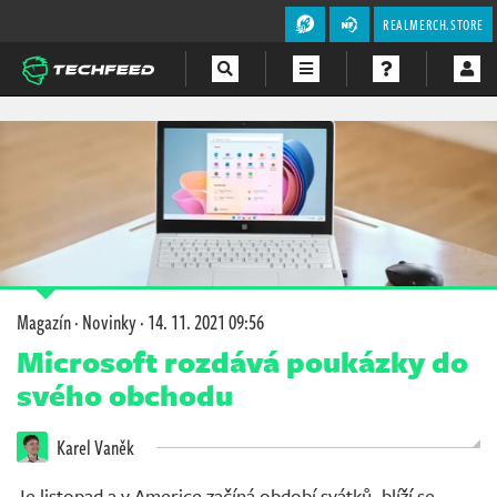
REALMERCH.STORE
Magazín
Videa
Soutěže
Magazín
·
Novinky
·
14. 11. 2021 09:56
Microsoft rozdává poukázky do
svého obchodu
Karel Vaněk
Je listopad a v Americe začíná období svátků, blíží se