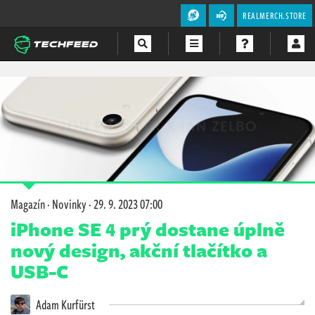
REALMERCH.STORE
Magazín
Videa
Soutěže
Magazín
·
Novinky
·
29. 9. 2023 07:00
iPhone SE 4 prý dostane úplně
nový design, akční tlačítko a
USB-C
Adam Kurfürst