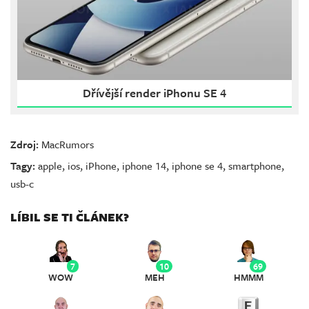
Dřívější render iPhonu SE 4
Zdroj:
MacRumors
Tagy:
apple
,
ios
,
iPhone
,
iphone 14
,
iphone se 4
,
smartphone
,
usb-c
LÍBIL SE TI ČLÁNEK?
7
10
69
WOW
MEH
HMMM