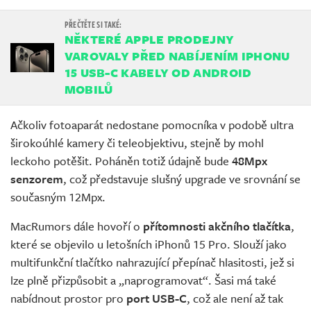
NĚKTERÉ APPLE PRODEJNY
VAROVALY PŘED NABÍJENÍM IPHONU
15 USB-C KABELY OD ANDROID
MOBILŮ
Ačkoliv fotoaparát nedostane pomocníka v podobě ultra
širokoúhlé kamery či teleobjektivu, stejně by mohl
leckoho potěšit. Poháněn totiž údajně bude
48Mpx
senzorem
, což představuje slušný upgrade ve srovnání se
současným 12Mpx.
MacRumors dále hovoří o
přítomnosti akčního tlačítka
,
které se objevilo u letošních iPhonů 15 Pro. Slouží jako
multifunkční tlačítko nahrazující přepínač hlasitosti, jež si
lze plně přizpůsobit a „naprogramovat“. Šasi má také
nabídnout prostor pro
port USB-C
, což ale není až tak