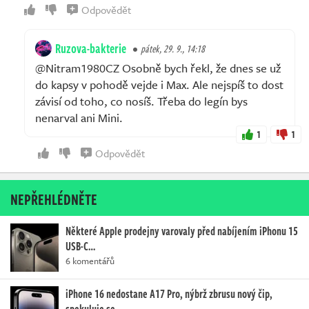
Odpovědět
Ruzova-bakterie
pátek, 29. 9., 14:18
@Nitram1980CZ Osobně bych řekl, že dnes se už
do kapsy v pohodě vejde i Max. Ale nejspíš to dost
závisí od toho, co nosíš. Třeba do legín bys
nenarval ani Mini.
1
1
Odpovědět
NEPŘEHLÉDNĚTE
Některé Apple prodejny varovaly před nabíjením iPhonu 15
USB-C…
6 komentářů
iPhone 16 nedostane A17 Pro, nýbrž zbrusu nový čip,
spekuluje se