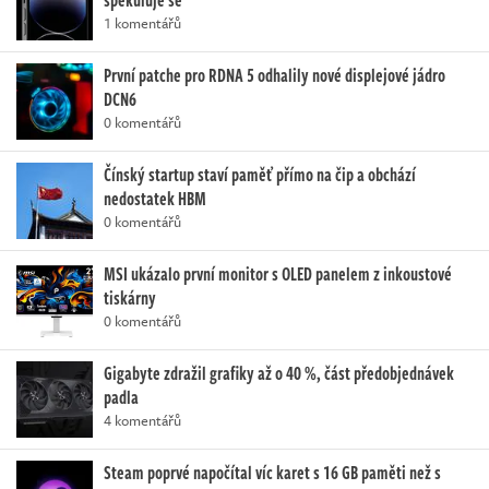
1 komentářů
První patche pro RDNA 5 odhalily nové displejové jádro
DCN6
0 komentářů
Čínský startup staví paměť přímo na čip a obchází
nedostatek HBM
0 komentářů
MSI ukázalo první monitor s OLED panelem z inkoustové
tiskárny
0 komentářů
Gigabyte zdražil grafiky až o 40 %, část předobjednávek
padla
4 komentářů
Steam poprvé napočítal víc karet s 16 GB paměti než s