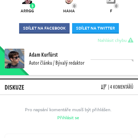
3
0
0
ARRGG
HAHA
F
SDÍLET NA FACEBOOK
SDÍLET NA TWITTER
Nahlásit chybu
Adam Kurfürst
Autor článku / Bývalý redaktor
DISKUZE
| 4 KOMENTÁŘŮ
Pro napsání komentáře musíš být přihlášen.
Přihlásit se