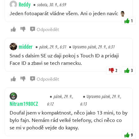
Reddy
sobota, 30. 9., 6:59
Jeden fotoaparát vládne všem. Ani o jeden navíc
1
Odpovědět
midder
pátek, 29. 9., 6:31
Upraveno
pátek, 29. 9., 6:31
Snad s dalsim SE uz daji pokoj s Touch ID a pridaji
Face ID a zbavi se tech ramecku.
2
3
Odpovědět
pátek, 29. 9.,
Upraveno
pátek, 29. 9.,
Nitram1980CZ
6:12
6:13
Doufal jsem v kompaktnost, něco jako 13 mini, to by
bylo fajn. Nemám rád velké telefony, chci něco co
se mi v pohodě vejde do kapsy.
9