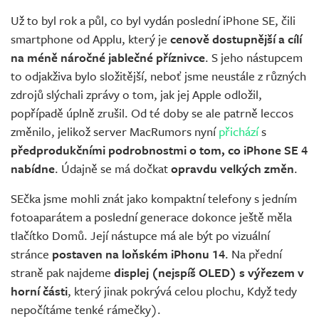
Už to byl rok a půl, co byl vydán poslední iPhone SE, čili
smartphone od Applu, který je
cenově dostupnější a cílí
na méně náročné jablečné příznivce
. S jeho nástupcem
to odjakživa bylo složitější, neboť jsme neustále z různých
zdrojů slýchali zprávy o tom, jak jej Apple odložil,
popřípadě úplně zrušil. Od té doby se ale patrně leccos
změnilo, jelikož server MacRumors nyní
přichází
s
předprodukčními podrobnostmi o tom, co iPhone SE 4
nabídne
. Údajně se má dočkat
opravdu velkých změn
.
SEčka jsme mohli znát jako kompaktní telefony s jedním
fotoaparátem a poslední generace dokonce ještě měla
tlačítko Domů. Její nástupce má ale být po vizuální
stránce
postaven na loňském iPhonu 14
. Na přední
straně pak najdeme
displej (nejspíš OLED) s výřezem v
horní části
, který jinak pokrývá celou plochu, Když tedy
nepočítáme tenké rámečky).