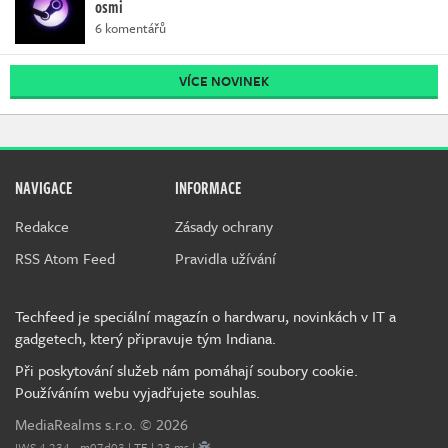
osmi
6 komentářů
VÍCE NOVINEK
NAVIGACE
INFORMACE
Redakce
Zásady ochrany
RSS Atom Feed
Pravidla užívání
Techfeed je speciální magazín o hardwaru, novinkách v IT a
gadgetech, který připravuje tým Indiana.
Při poskytování služeb nám pomáhají soubory cookie.
Používáním webu vyjadřujete souhlas.
MediaRealms s.r.o.
© 2026
IWS 4.234 - m07d03 | TE | 23 ms |