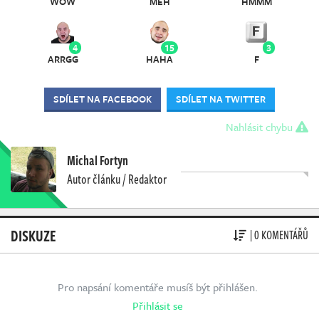
WOW
MEH
HMMM
4
15
3
ARRGG
HAHA
F
SDÍLET NA FACEBOOK
SDÍLET NA TWITTER
Nahlásit chybu
Michal Fortyn
Autor článku / Redaktor
DISKUZE
| 0 KOMENTÁŘŮ
Pro napsání komentáře musíš být přihlášen.
Přihlásit se