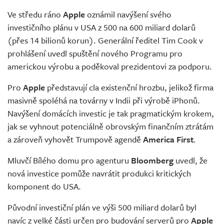
Ve středu ráno
Apple
oznámil navýšení svého
investičního plánu v USA z 500 na 600 miliard dolarů
(přes 14 bilionů korun). Generální ředitel Tim Cook v
prohlášení uvedl spuštění nového Programu pro
americkou výrobu a poděkoval prezidentovi za podporu.
Pro
Apple
představují cla existenční hrozbu, jelikož firma
masivně spoléhá na továrny v Indii při výrobě iPhonů.
Navýšení domácích investic je tak pragmatickým krokem,
jak se vyhnout potenciálně obrovským finančním ztrátám
a zároveň vyhovět Trumpově agendě
America First
.
Mluvčí Bílého domu pro agenturu
Bloomberg
uvedl, že
nová investice pomůže navrátit produkci kritických
komponent do USA.
Původní investiční plán ve výši 500 miliard dolarů byl
navíc z velké části určen pro budování serverů pro
Apple