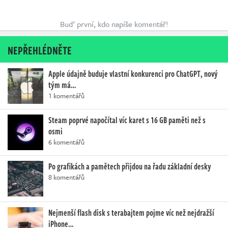
Buď první, kdo napíše komentář!
NEPŘEHLÉDNĚTE
Apple údajně buduje vlastní konkurenci pro ChatGPT, nový
tým má…
1 komentářů
Steam poprvé napočítal víc karet s 16 GB paměti než s
osmi
6 komentářů
Po grafikách a pamětech přijdou na řadu základní desky
8 komentářů
Nejmenší flash disk s terabajtem pojme víc než nejdražší
iPhone…