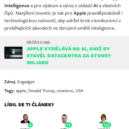
Intelligence
a pro výzkum a vývoj v oblasti
AI
a vlastních
čipů. Navýšení investic je tak pro
Apple
pravděpodobně i
technologickou nutností, aby udržel krok s konkurencí v
probíhajících závodech ve zbrojení umělé inteligence.
APPLE VYDĚLÁVÁ NA AI, ANIŽ BY
STAVĚL DATACENTRA ZA STOVKY
MILIARD
Zdroj:
Engadget
Tagy:
apple
,
Donald Trump
,
investice
,
USA
LÍBIL SE TI ČLÁNEK?
3
11
122