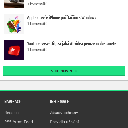
1 komentářů
Apple otevře iPhone počítačům s Windows
1 komentářů
YouTube vysvětlil, za jaká AI videa peníze nedostanete
1 komentářů
VÍCE NOVINEK
NAVIGACE
INFORMACE
Redakce
Zásady ochrany
RSS Atom Feed
Pravidla užívání