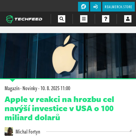
REALMERCH.STORE
Magazín
Videa
Soutěže
Magazín
·
Novinky
·
10. 8. 2025 11:00
Apple v reakci na hrozbu cel
navýší investice v USA o 100
miliard dolarů
Michal Fortyn