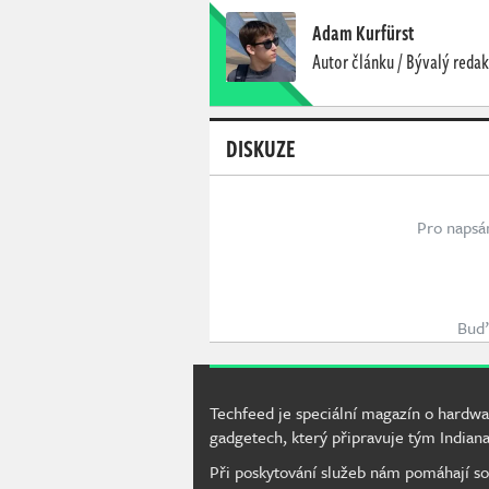
Adam Kurfürst
Autor článku / Bývalý redak
DISKUZE
Pro napsá
Buď 
Techfeed je speciální magazín o hardwa
gadgetech, který připravuje tým Indiana
Při poskytování služeb nám pomáhají so