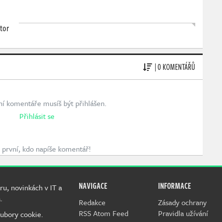
tor
| 0 KOMENTÁŘŮ
ní komentáře musíš být přihlášen.
Přihlásit se
první, kdo napíše komentář!
NAVIGACE
INFORMACE
ru, novinkách v IT a
.
Redakce
Zásady ochrany
RSS Atom Feed
Pravidla užívání
ubory cookie.