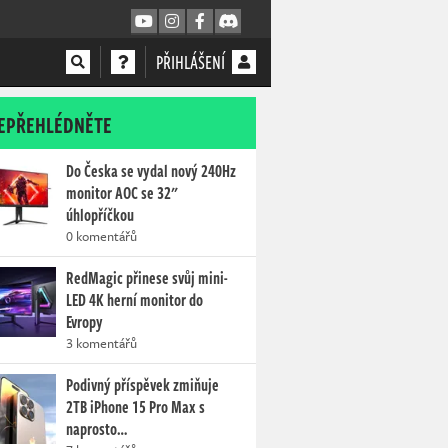
PŘIHLÁŠENÍ
EPŘEHLÉDNĚTE
Do Česka se vydal nový 240Hz
monitor AOC se 32"
úhlopříčkou
0 komentářů
RedMagic přinese svůj mini-
LED 4K herní monitor do
Evropy
3 komentářů
Podivný příspěvek zmiňuje
2TB iPhone 15 Pro Max s
naprosto…