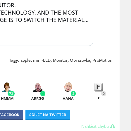
ITOR.
D TECHNOLOGY, AND THE MOST 
GE IS TO SWITCH THE MATERIAL…
Tagy:
apple
,
mini-LED
,
Monitor
,
Obrazovka
,
ProMotion
72
1
2
0
HMMM
ARRGG
HAHA
F
 FACEBOOK
SDÍLET NA TWITTER
Nahlásit chybu