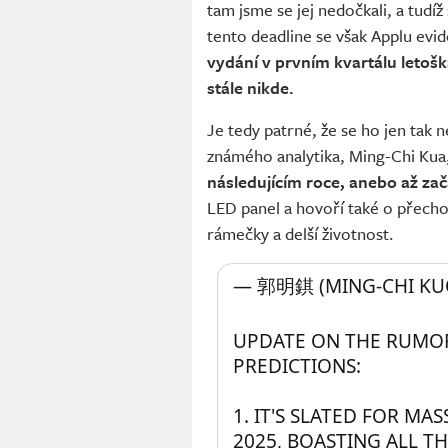
tam jsme se jej nedočkali, a tudí
tento deadline se však Applu ev
vydání v prvním kvartálu letoška
stále nikde.
Je tedy patrné, že se ho jen tak
známého analytika, Ming-Chi Kua,
následujícím roce, anebo až za
LED panel a hovoří také o přechod
rámečky a delší životnost.
— 郭明錤 (MING-CHI KUO
UPDATE ON THE RUMORE
PREDICTIONS:
1. IT'S SLATED FOR MA
2025, BOASTING ALL T