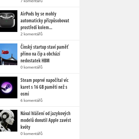
7 komentářů
AirPods by se mohly
automaticky přizpůsobovat
prostředí kolem…
2 komentářů
Čínský startup staví paměť
přímo na čip a obchází
nedostatek HBM
0 komentářů
Steam poprvé napočítal víc
karet s 16 GB paměti než s
osmi
6 komentářů
Nával hlášení od jazykových
modelů donutil Apple zavést
kvóty
0 komentářů