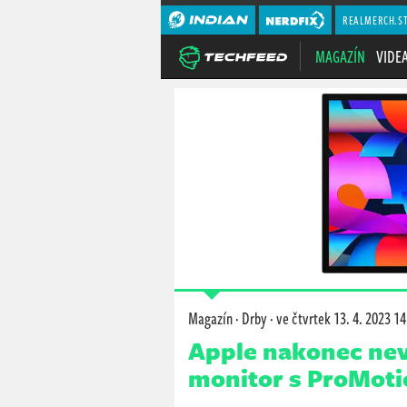
REALMERCH.S
MAGAZÍN
VIDE
Magazín
·
Drby
·
ve čtvrtek
13. 4. 2023 14
Apple nakonec nev
monitor s ProMoti