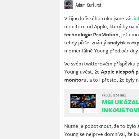
Adam Kurfürst
V říjnu loňského roku jsme vás
in
monitoru od Applu, který by nabí
technologie ProMotion
, jež um
tehdy přišel známý
analytik a ex
momentálně Young před pár dny př
Ve svém twitterovém příspěvku p
Young uvést, že
Apple alespoň p
monitoru
, a to i přesto, že byl
MSI UKÁZAL
INKOUSTOV
Nutné je podotknout, že to bylo
Young se nejprve domníval, že 