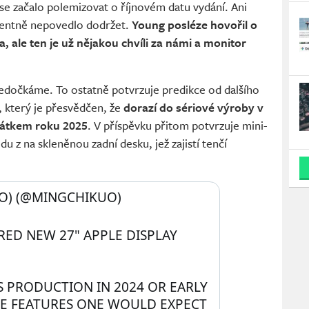
ž se začalo polemizovat o říjnovém datu vydání. Ani
identně nepovedlo dodržet.
Young posléze hovořil o
, ale ten je už nějakou chvíli za námi a monitor
 nedočkáme. To ostatně potvrzuje predikce od dalšího
 který je přesvědčen, že
dorazí do sériové výroby v
čátkem roku 2025
. V příspěvku přitom potvrzuje mini-
u z na skleněnou zadní desku, jež zajistí tenčí
) (@MINGCHIKUO) 
D NEW 27" APPLE DISPLAY 
SS PRODUCTION IN 2024 OR EARLY 
HE FEATURES ONE WOULD EXPECT 