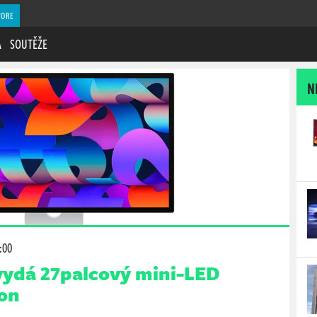
TORE
A
SOUTĚŽE
N
:00
ydá 27palcový mini-LED
on