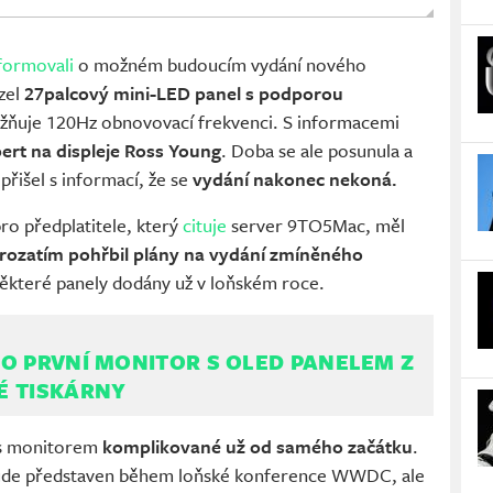
formovali
o možném budoucím vydání nového
zel
27palcový mini-LED panel s podporou
ožňuje 120Hz obnovovací frekvenci. S informacemi
pert na displeje Ross Young
. Doba se ale posunula a
išel s informací, že se
vydání nakonec nekoná.
ro předplatitele, který
cituje
server 9TO5Mac, měl
rozatím pohřbil plány na vydání zmíněného
y některé panely dodány už v loňském roce.
O PRVNÍ MONITOR S OLED PANELEM Z
É TISKÁRNY
 s monitorem
komplikované už od samého začátku
.
bude představen během loňské konference WWDC, ale