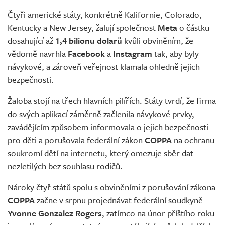
Čtyři americké státy, konkrétně Kalifornie, Colorado,
Kentucky a New Jersey, žalují společnost
Meta
o částku
dosahující až
1,4 bilionu dolarů
kvůli obviněním, že
vědomě navrhla
Facebook
a
Instagram
tak, aby byly
návykové, a zároveň veřejnost klamala ohledně jejich
bezpečnosti.
Žaloba stojí na třech hlavních pilířích. Státy tvrdí, že firma
do svých aplikací záměrně začlenila návykové prvky,
zavádějícím způsobem informovala o jejich bezpečnosti
pro děti a porušovala federální zákon
COPPA
na ochranu
soukromí dětí na internetu, který omezuje sběr dat
nezletilých bez souhlasu rodičů.
Nároky čtyř států spolu s obviněními z porušování zákona
COPPA
začne v srpnu projednávat federální soudkyně
Yvonne Gonzalez Rogers
, zatímco na únor příštího roku