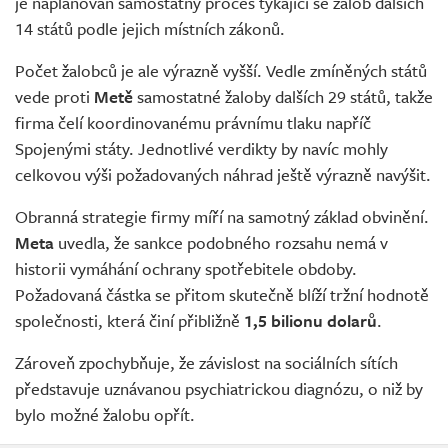
je naplánován samostatný proces týkající se žalob dalších
14 států podle jejich místních zákonů.
Počet žalobců je ale výrazně vyšší. Vedle zmíněných států
vede proti
Metě
samostatné žaloby dalších 29 států, takže
firma čelí koordinovanému právnímu tlaku napříč
Spojenými státy. Jednotlivé verdikty by navíc mohly
celkovou výši požadovaných náhrad ještě výrazně navýšit.
Obranná strategie firmy míří na samotný základ obvinění.
Meta
uvedla, že sankce podobného rozsahu nemá v
historii vymáhání ochrany spotřebitele obdoby.
Požadovaná částka se přitom skutečně blíží tržní hodnotě
společnosti, která činí přibližně
1,5 bilionu dolarů
.
Zároveň zpochybňuje, že závislost na sociálních sítích
představuje uznávanou psychiatrickou diagnózu, o niž by
bylo možné žalobu opřít.