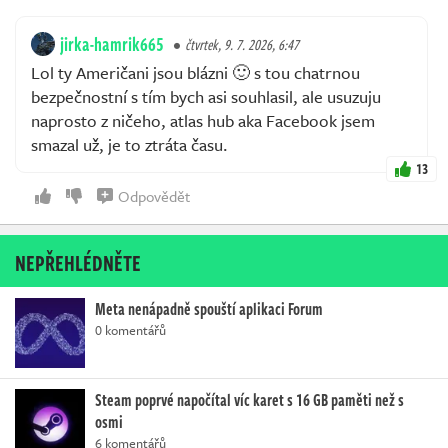
jirka-hamrik665
čtvrtek, 9. 7. 2026, 6:47
Lol ty Američani jsou blázni 🙂 s tou chatrnou
bezpečnostní s tím bych asi souhlasil, ale usuzuju
naprosto z ničeho, atlas hub aka Facebook jsem
smazal už, je to ztráta času.
13
Odpovědět
NEPŘEHLÉDNĚTE
Meta nenápadně spouští aplikaci Forum
0 komentářů
Steam poprvé napočítal víc karet s 16 GB paměti než s
osmi
6 komentářů