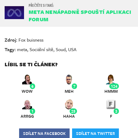
META NENÁPADNĚ SPOUŠTÍ APLIKACI
FORUM
Zdroj:
Fox buisness
Tagy:
meta
,
Sociální sítě
,
Soud
,
USA
LÍBIL SE TI ČLÁNEK?
6
7
124
WOW
MEH
HMMM
1
25
3
ARRGG
HAHA
F
SDÍLET NA FACEBOOK
SDÍLET NA TWITTER