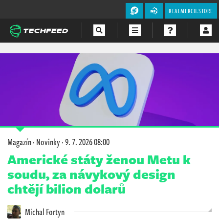
REALMERCH.STORE
Magazín
Videa
Soutěže
Magazín
·
Novinky
·
9. 7. 2026 08:00
Americké státy ženou Metu k
soudu, za návykový design
chtějí bilion dolarů
Michal Fortyn