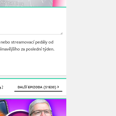
lu nebo streamovací pedály od
ímavějšího za poslední týden.
2
DALŠÍ EPIZODA (S1E38)