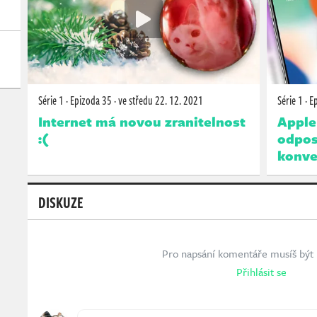
Série 1
·
Epizoda 35
·
ve středu
22. 12. 2021
Série 1
·
E
Internet má novou zranitelnost
Apple
:(
odpos
konve
DISKUZE
Pro napsání komentáře musíš být 
Přihlásit se