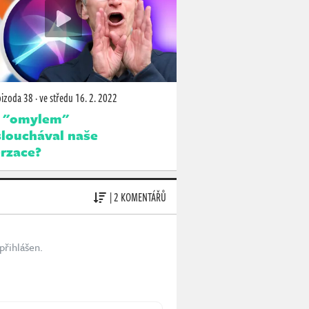
pizoda 38
·
ve středu
16. 2. 2022
 "omylem"
louchával naše
rzace?
| 2 KOMENTÁŘŮ
přihlášen.