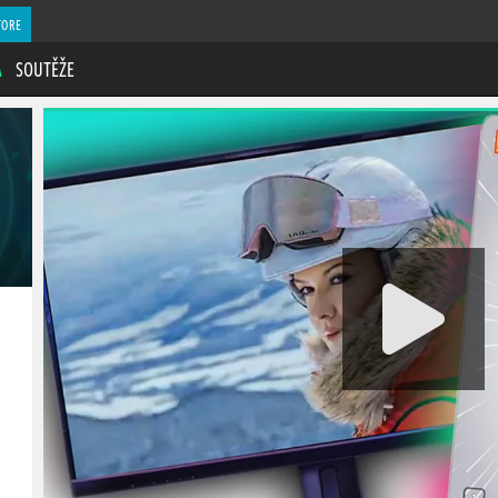
TORE
A
SOUTĚŽE