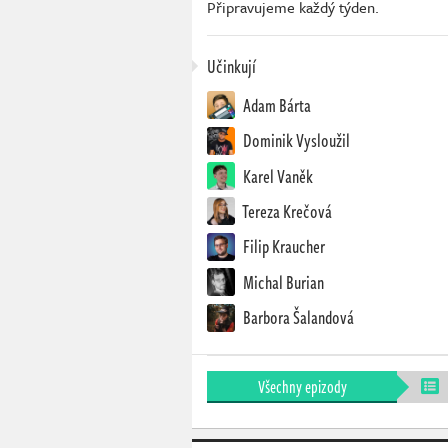
Připravujeme každý týden.
Učinkují
Adam Bárta
Dominik Vysloužil
Karel Vaněk
Tereza Krečová
Filip Kraucher
Michal Burian
Barbora Šalandová
Všechny epizody