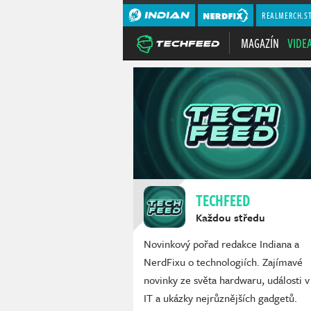
REALMERCH.S
MAGAZÍN
VIDE
TECHFEED
Každou středu
Novinkový pořad redakce Indiana a
NerdFixu o technologiích. Zajímavé
novinky ze světa hardwaru, události v
IT a ukázky nejrůznějších gadgetů.