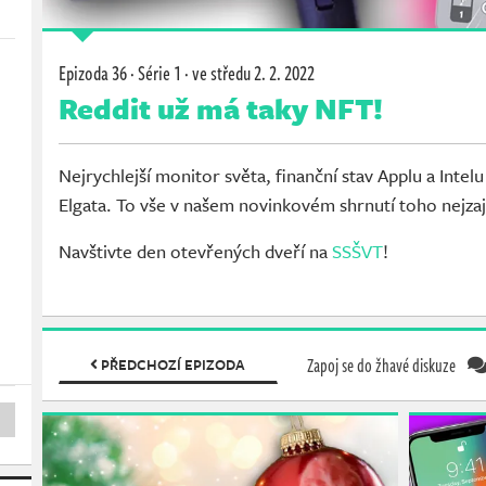
Epizoda 36 · Série 1 ·
ve středu
2. 2. 2022
Reddit už má taky NFT!
Nejrychlejší monitor světa, finanční stav Applu a Inte
Elgata. To vše v našem novinkovém shrnutí toho nejzaj
Navštivte den otevřených dveří na
SSŠVT
!
Zapoj se do žhavé diskuze
PŘEDCHOZÍ EPIZODA
(S1E35)