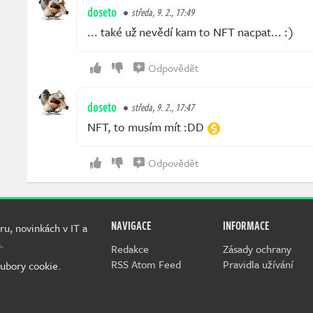
doseto
středa, 9. 2., 17:49
... také už nevědí kam to NFT nacpat... :)
Odpovědět
doseto
středa, 9. 2., 17:47
NFT, to musím mít :DD
Odpovědět
NAVIGACE
INFORMACE
ru, novinkách v IT a
.
Redakce
Zásady ochrany
RSS Atom Feed
Pravidla užívání
ubory cookie.