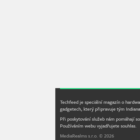
Techfeed je speciální magazín o hardwa
gadgetech, který připravuje tým Indiana
Při poskytování služeb nám pomáhají so
Používáním webu vyjadřujete souhlas.
MediaRealms s.r.o.
© 2026