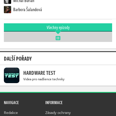
Michal Burian
Barbora Šalandová
Všechny epizody
DALŠÍ POŘADY
HARDWARE TEST
Videa pro nadšence techniky
NAVIGACE
INFORMACE
Redakce
Zásady ochrany