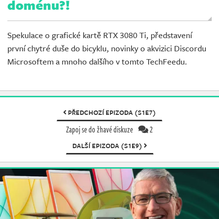
doménu?!
Spekulace o grafické kartě RTX 3080 Ti, představení
první chytré duše do bicyklu, novinky o akvizici Discordu
Microsoftem a mnoho dalšího v tomto TechFeedu.
PŘEDCHOZÍ EPIZODA (S1E7)
Zapoj se do žhavé diskuze
2
DALŠÍ EPIZODA (S1E9)