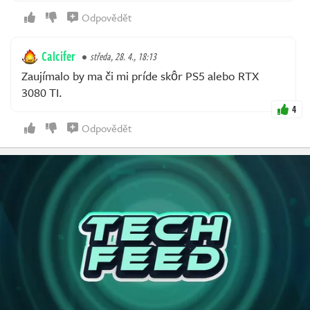
Odpovědět
Calcifer
středa, 28. 4., 18:13
Zaujímalo by ma či mi príde skôr PS5 alebo RTX
3080 TI.
4
Odpovědět