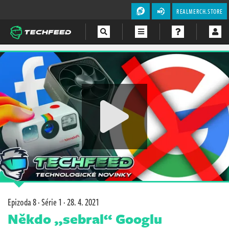
REALMERCH.STORE
Magazín
Videa
Soutěže
Epizoda 8 · Série 1 ·
28. 4. 2021
Někdo „sebral“ Googlu