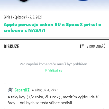
Série 1
·
Epizoda 9
·
5. 5. 2021
Apple porušuje zákon EU a SpaceX přišel o
smlouvu s NASA?!
DISKUZE
| 2 KOMENTÁŘŮ
Pro napsání komentáře musíš být přihlášen.
Přihlásit se
GepardCZ
pátek, 30. 4., 23:11
A taky kdy (1/2 roku, či 1 rok), mezitím vyjdou další
řady... Ani bych se teda vůbec nedivil.